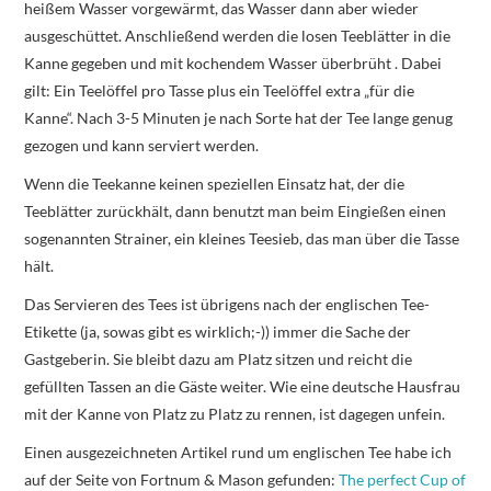
heißem Wasser vorgewärmt, das Wasser dann aber wieder
ausgeschüttet. Anschließend werden die losen Teeblätter in die
Kanne gegeben und mit kochendem Wasser überbrüht . Dabei
gilt: Ein Teelöffel pro Tasse plus ein Teelöffel extra „für die
Kanne“. Nach 3-5 Minuten je nach Sorte hat der Tee lange genug
gezogen und kann serviert werden.
Wenn die Teekanne keinen speziellen Einsatz hat, der die
Teeblätter zurückhält, dann benutzt man beim Eingießen einen
sogenannten Strainer, ein kleines Teesieb, das man über die Tasse
hält.
Das Servieren des Tees ist übrigens nach der englischen Tee-
Etikette (ja, sowas gibt es wirklich;-)) immer die Sache der
Gastgeberin. Sie bleibt dazu am Platz sitzen und reicht die
gefüllten Tassen an die Gäste weiter. Wie eine deutsche Hausfrau
mit der Kanne von Platz zu Platz zu rennen, ist dagegen unfein.
Einen ausgezeichneten Artikel rund um englischen Tee habe ich
auf der Seite von Fortnum & Mason gefunden:
The perfect Cup of