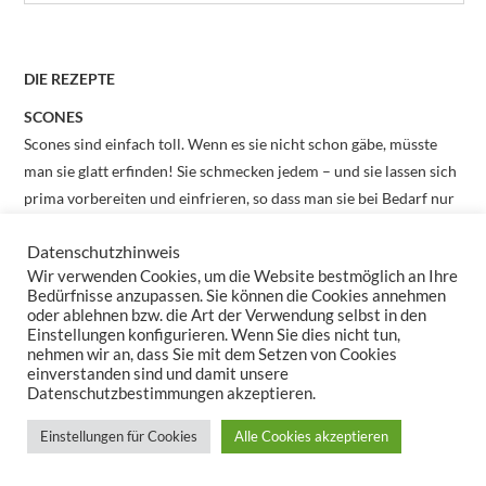
DIE REZEPTE
SCONES
Scones sind einfach toll. Wenn es sie nicht schon gäbe, müsste
man sie glatt erfinden! Sie schmecken jedem – und sie lassen sich
prima vorbereiten und einfrieren, so dass man sie bei Bedarf nur
noch backen muss.
Datenschutzhinweis
Ich habe verschiedene Rezepte ausprobiert,- hier ist das, bei dem
Wir verwenden Cookies, um die Website bestmöglich an Ihre
ich geblieben bin:
Bedürfnisse anzupassen. Sie können die Cookies annehmen
oder ablehnen bzw. die Art der Verwendung selbst in den
Zutaten für ca. 16 Scones:
Einstellungen konfigurieren. Wenn Sie dies nicht tun,
nehmen wir an, dass Sie mit dem Setzen von Cookies
500 g Mehl
einverstanden sind und damit unsere
1 Päckchen Backpulver
Datenschutzbestimmungen akzeptieren.
50 g Zucker, etwas
Salz
2 Eier
Einstellungen für Cookies
Alle Cookies akzeptieren
120 g weiche Butter