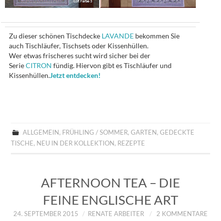
Zu dieser schönen Tischdecke
LAVANDE
bekommen Sie
auch Tischläufer, Tischsets oder Kissenhüllen.
Wer etwas frischeres sucht wird sicher bei der
Serie
CITRON
fündig. Hiervon gibt es Tischläufer und
Kissenhüllen.
Jetzt entdecken!
ALLGEMEIN
,
FRÜHLING / SOMMER
,
GARTEN
,
GEDECKTE
TISCHE
,
NEU IN DER KOLLEKTION
,
REZEPTE
AFTERNOON TEA – DIE
FEINE ENGLISCHE ART
24. SEPTEMBER 2015
RENATE ARBEITER
2 KOMMENTARE