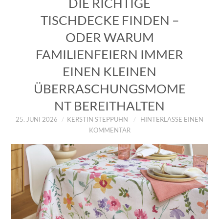
DIE RICHTIGE
IMPRESSUM
TISCHDECKE FINDEN –
ODER WARUM
ÜBER UNS
FAMILIENFEIERN IMMER
ZUM SHOP
EINEN KLEINEN
DATENSCHUTZERKLÄRUNG
ÜBERRASCHUNGSMOME
NT BEREITHALTEN
25. JUNI 2026
KERSTIN STEPPUHN
HINTERLASSE EINEN
KOMMENTAR