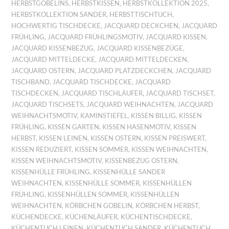
HERBSTGOBELINS
,
HERBSTKISSEN
,
HERBSTKOLLEKTION 2025
,
HERBSTKOLLEKTION SANDER
,
HERBSTTISCHTUCH
,
HOCHWERTIG TISCHDECKE
,
JACQUARD DECKCHEN
,
JACQUARD
FRÜHLING
,
JACQUARD FRÜHLINGSMOTIV
,
JACQUARD KISSEN
,
JACQUARD KISSENBEZUG
,
JACQUARD KISSENBEZÜGE
,
JACQUARD MITTELDECKE
,
JACQUARD MITTELDECKEN
,
JACQUARD OSTERN
,
JACQUARD PLATZDECKCHEN
,
JACQUARD
TISCHBAND
,
JACQUARD TISCHDECKE
,
JACQUARD
TISCHDECKEN
,
JACQUARD TISCHLÄUFER
,
JACQUARD TISCHSET
,
JACQUARD TISCHSETS
,
JACQUARD WEIHNACHTEN
,
JACQUARD
WEIHNACHTSMOTIV
,
KAMINSTIEFEL
,
KISSEN BILLIG
,
KISSEN
FRÜHLING
,
KISSEN GARTEN
,
KISSEN HASENMOTIV
,
KISSEN
HERBST
,
KISSEN LEINEN
,
KISSEN OSTERN
,
KISSEN PREISWERT
,
KISSEN REDUZIERT
,
KISSEN SOMMER
,
KISSEN WEIHNACHTEN
,
KISSEN WEIHNACHTSMOTIV
,
KISSENBEZUG OSTERN
,
KISSENHÜLLE FRÜHLING
,
KISSENHÜLLE SANDER
WEIHNACHTEN
,
KISSENHÜLLE SOMMER
,
KISSENHÜLLEN
FRÜHLING
,
KISSENHÜLLEN SOMMER
,
KISSENHÜLLEN
WEIHNACHTEN
,
KÖRBCHEN GOBELIN
,
KÖRBCHEN HERBST
,
KÜCHENDECKE
,
KÜCHENLÄUFER
,
KÜCHENTISCHDECKE
,
KÜCHENTUCH LEINEN
,
KÜCHENTUCH SANDER
,
KÜCHENTUCH