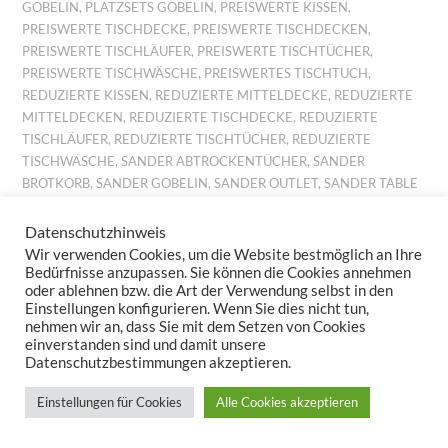
GOBELIN
,
PLATZSETS GOBELIN
,
PREISWERTE KISSEN
,
PREISWERTE TISCHDECKE
,
PREISWERTE TISCHDECKEN
,
PREISWERTE TISCHLÄUFER
,
PREISWERTE TISCHTÜCHER
,
PREISWERTE TISCHWÄSCHE
,
PREISWERTES TISCHTUCH
,
REDUZIERTE KISSEN
,
REDUZIERTE MITTELDECKE
,
REDUZIERTE
MITTELDECKEN
,
REDUZIERTE TISCHDECKE
,
REDUZIERTE
TISCHLÄUFER
,
REDUZIERTE TISCHTÜCHER
,
REDUZIERTE
TISCHWÄSCHE
,
SANDER ABTROCKENTÜCHER
,
SANDER
BROTKORB
,
SANDER GOBELIN
,
SANDER OUTLET
,
SANDER TABLE
AND HOME
,
SANDER TISCHWÄSCHE
,
SANDERGOBELIN
,
TISCHDECKE BILLIG
,
TISCHDECKE KÜCHE
,
TISCHDECKE
Datenschutzhinweis
PREISWERT
,
TISCHDECKE REDUZIERT
,
TISCHDECKEN
Wir verwenden Cookies, um die Website bestmöglich an Ihre
PREISWERT
,
TISCHLÄUFER BILLIG
,
TISCHLÄUFER GOBELIN
,
Bedürfnisse anzupassen. Sie können die Cookies annehmen
oder ablehnen bzw. die Art der Verwendung selbst in den
TISCHLÄUFER KÜCHE
,
TISCHLÄUFER PREISWERT
,
TISCHLÄUFER
Einstellungen konfigurieren. Wenn Sie dies nicht tun,
REDUZIERT
,
TISCHSET GOBELIN
,
TISCHSETS GOBELIN
,
nehmen wir an, dass Sie mit dem Setzen von Cookies
TISCHTUCH BILLIG
,
TISCHTUCH PREISWERT
,
TISCHTUCH
einverstanden sind und damit unsere
REDUZIERT
,
TISCHTÜCHER PREISWERT
,
TISCHWÄSCHE BILLIG
,
Datenschutzbestimmungen akzeptieren.
TISCHWÄSCHE OUTLET
,
TISCHWÄSCHE PREISWERT
,
Einstellungen für Cookies
Alle Cookies akzeptieren
TISCHWÄSCHE REDUZIERT
,
TISCHWÄSCHE SALE
,
TISCHWÄSCHE
SANDER