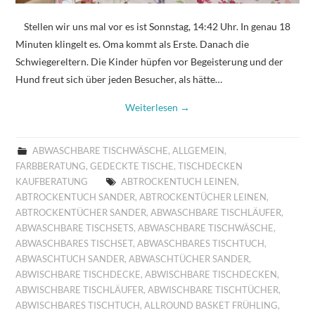
Stellen wir uns mal vor es ist Sonnstag, 14:42 Uhr. In genau 18
Minuten klingelt es. Oma kommt als Erste. Danach die
Schwiegereltern. Die Kinder hüpfen vor Begeisterung und der
Hund freut sich über jeden Besucher, als hätte…
Weiterlesen
→
ABWASCHBARE TISCHWÄSCHE
,
ALLGEMEIN
,
FARBBERATUNG
,
GEDECKTE TISCHE
,
TISCHDECKEN
KAUFBERATUNG
ABTROCKENTUCH LEINEN
,
ABTROCKENTUCH SANDER
,
ABTROCKENTÜCHER LEINEN
,
ABTROCKENTÜCHER SANDER
,
ABWASCHBARE TISCHLÄUFER
,
ABWASCHBARE TISCHSETS
,
ABWASCHBARE TISCHWÄSCHE
,
ABWASCHBARES TISCHSET
,
ABWASCHBARES TISCHTUCH
,
ABWASCHTUCH SANDER
,
ABWASCHTÜCHER SANDER
,
ABWISCHBARE TISCHDECKE
,
ABWISCHBARE TISCHDECKEN
,
ABWISCHBARE TISCHLÄUFER
,
ABWISCHBARE TISCHTÜCHER
,
ABWISCHBARES TISCHTUCH
,
ALLROUND BASKET FRÜHLING
,