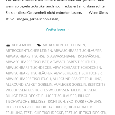
wenn so begehrte Artikel auch noch reduziert sind, dann sollten
Sie sich diese Gelegenheit nicht entgehen lassen. Wenn Sie es
stilvoll mögen, gerne schön essen,…
Weiterlesen
→
ALLGEMEIN
ABTROCKENTUCH LEINEN
,
ABTROCKENTÜCHER LEINEN
,
ABWASCHBARE TISCHLÄUFER
,
ABWASCHBARE TISCHSETS
,
ABWASCHBARE TISCHWÄSCHE
,
ABWASCHBARES TISCHSET
,
ABWASCHBARES TISCHTUCH
,
ABWISCHBARE TISCHDECKE
,
ABWISCHBARE TISCHDECKEN
,
ABWISCHBARE TISCHLÄUFER
,
ABWISCHBARE TISCHTÜCHER
,
ABWISCHBARES TISCHTUCH
,
ALLROUND BASKET FRÜHLING
,
ALLROUND BASKET GOBELIN
,
AUFLEGER GOBELIN
,
BESTICKTE
WOLLKISSEN
,
BESTICKTES WOLLKISSEN
,
BILLIGE KISSEN
,
BILLIGE TISCHDECKE
,
BILLIGE TISCHLÄUFER
,
BILLIGE
TISCHWÄSCHE
,
BILLIGES TISCHTUCH
,
BROTKORB FRÜHLING
,
DECKCHEN GOBELIN
,
DIGITALDRUCK
,
DIGITALDRUCK
FRÜHLING
,
FESTLICHE TISCHDECKE
,
FESTLICHE TISCHDECKEN
,