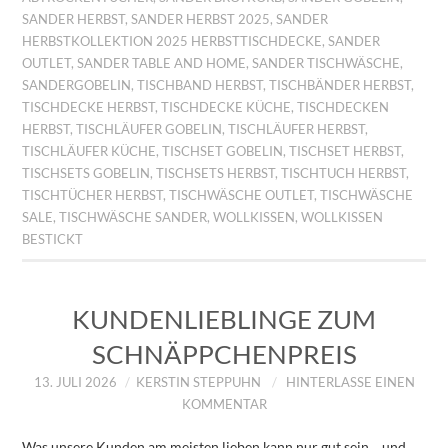
SANDER HERBST
,
SANDER HERBST 2025
,
SANDER
HERBSTKOLLEKTION 2025 HERBSTTISCHDECKE
,
SANDER
OUTLET
,
SANDER TABLE AND HOME
,
SANDER TISCHWÄSCHE
,
SANDERGOBELIN
,
TISCHBAND HERBST
,
TISCHBÄNDER HERBST
,
TISCHDECKE HERBST
,
TISCHDECKE KÜCHE
,
TISCHDECKEN
HERBST
,
TISCHLÄUFER GOBELIN
,
TISCHLÄUFER HERBST
,
TISCHLÄUFER KÜCHE
,
TISCHSET GOBELIN
,
TISCHSET HERBST
,
TISCHSETS GOBELIN
,
TISCHSETS HERBST
,
TISCHTUCH HERBST
,
TISCHTÜCHER HERBST
,
TISCHWÄSCHE OUTLET
,
TISCHWÄSCHE
SALE
,
TISCHWÄSCHE SANDER
,
WOLLKISSEN
,
WOLLKISSEN
BESTICKT
KUNDENLIEBLINGE ZUM
SCHNÄPPCHENPREIS
13. JULI 2026
KERSTIN STEPPUHN
HINTERLASSE EINEN
KOMMENTAR
Was unsere Kunden am meisten lieben kann nur gut sein… und