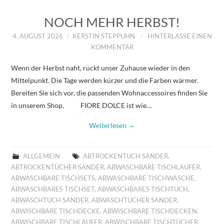
NOCH MEHR HERBST!
4. AUGUST 2026
KERSTIN STEPPUHN
HINTERLASSE EINEN
KOMMENTAR
Wenn der Herbst naht, rückt unser Zuhause wieder in den
Mittelpunkt. Die Tage werden kürzer und die Farben wärmer.
Bereiten Sie sich vor, die passenden Wohnaccessoires finden Sie
in unserem Shop. FIORE DOLCE ist wie…
Weiterlesen
→
ALLGEMEIN
ABTROCKENTUCH SANDER
,
ABTROCKENTÜCHER SANDER
,
ABWASCHBARE TISCHLÄUFER
,
ABWASCHBARE TISCHSETS
,
ABWASCHBARE TISCHWÄSCHE
,
ABWASCHBARES TISCHSET
,
ABWASCHBARES TISCHTUCH
,
ABWASCHTUCH SANDER
,
ABWASCHTÜCHER SANDER
,
ABWISCHBARE TISCHDECKE
,
ABWISCHBARE TISCHDECKEN
,
ABWISCHBARE TISCHLÄUFER
,
ABWISCHBARE TISCHTÜCHER
,