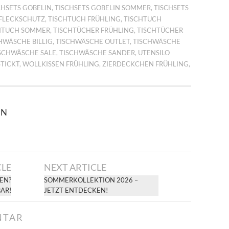
CHSETS GOBELIN
,
TISCHSETS GOBELIN SOMMER
,
TISCHSETS
FLECKSCHUTZ
,
TISCHTUCH FRÜHLING
,
TISCHTUCH
HTUCH SOMMER
,
TISCHTÜCHER FRÜHLING
,
TISCHTÜCHER
HWÄSCHE BILLIG
,
TISCHWÄSCHE OUTLET
,
TISCHWÄSCHE
SCHWÄSCHE SALE
,
TISCHWÄSCHE SANDER
,
UTENSILO
TICKT
,
WOLLKISSEN FRÜHLING
,
ZIERDECKCHEN FRÜHLING
,
HN
CLE
NEXT ARTICLE
EN?
SOMMERKOLLEKTION 2026 –
AR!
JETZT ENTDECKEN!
NTAR