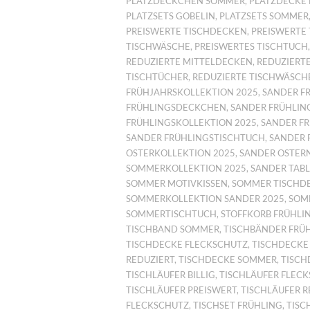
PLATZDECKCHEN SOMMER
,
PLATZDECKE 
PLATZSETS GOBELIN
,
PLATZSETS SOMMER
PREISWERTE TISCHDECKEN
,
PREISWERTE 
TISCHWÄSCHE
,
PREISWERTES TISCHTUCH
REDUZIERTE MITTELDECKEN
,
REDUZIERT
TISCHTÜCHER
,
REDUZIERTE TISCHWÄSCH
FRÜHJAHRSKOLLEKTION 2025
,
SANDER F
FRÜHLINGSDECKCHEN
,
SANDER FRÜHLIN
FRÜHLINGSKOLLEKTION 2025
,
SANDER F
SANDER FRÜHLINGSTISCHTUCH
,
SANDER 
OSTERKOLLEKTION 2025
,
SANDER OSTER
SOMMERKOLLEKTION 2025
,
SANDER TAB
SOMMER MOTIVKISSEN
,
SOMMER TISCHD
SOMMERKOLLEKTION SANDER 2025
,
SOM
SOMMERTISCHTUCH
,
STOFFKORB FRÜHLI
TISCHBAND SOMMER
,
TISCHBÄNDER FRÜ
TISCHDECKE FLECKSCHUTZ
,
TISCHDECKE
REDUZIERT
,
TISCHDECKE SOMMER
,
TISCH
TISCHLÄUFER BILLIG
,
TISCHLÄUFER FLEC
TISCHLÄUFER PREISWERT
,
TISCHLÄUFER R
FLECKSCHUTZ
,
TISCHSET FRÜHLING
,
TISC