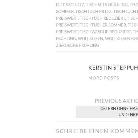
FLECKSCHUTZ
,
TISCHSETS FRÜHLING
,
TIS
SOMMER
,
TISCHTUCH BILLIG
,
TISCHTUCH 
PREISWERT
,
TISCHTUCH REDUZIERT
,
TISC
PREISWERT
,
TISCHTÜCHER SOMMER
,
TISC
PREISWERT
,
TISCHWÄSCHE REDUZIERT
,
TI
FRÜHLING
,
WOLLKISSEN
,
WOLLKISSEN BES
ZIERDECKE FRÜHLING
KERSTIN STEPPU
MORE POSTS
Artikel-
PREVIOUS ARTI
Navigation
OSTERN OHNE HAS
UNDENKB
SCHREIBE EINEN KOMME