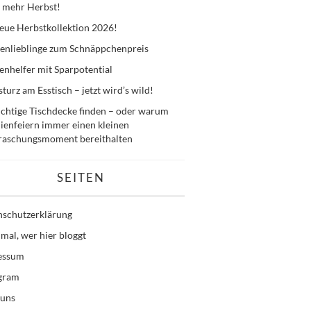
 mehr Herbst!
eue Herbstkollektion 2026!
enlieblinge zum Schnäppchenpreis
nhelfer mit Sparpotential
sturz am Esstisch – jetzt wird’s wild!
ichtige Tischdecke finden – oder warum
ienfeiern immer einen kleinen
raschungsmoment bereithalten
SEITEN
nschutzerklärung
mal, wer hier bloggt
essum
agram
 uns