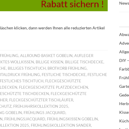
News
äschen klicken, dann werden Ihnen alle reduzierten Artikel
Abwa
Adve
Allg
 FRÜHLING
,
ALLROUND BASKET GOBELIN
,
AUFLEGER
DIY –
CKTES WOLLKISSEN
,
BILLIGE KISSEN
,
BILLIGE TISCHDECKE
,
CHE
,
BILLIGES TISCHTUCH
,
BROTKORB FRÜHLING
,
Farb
ITALDRUCK FRÜHLING
,
FESTLICHE TISCHDECKE
,
FESTLICHE
Früh
FESTLICHES TISCHTUCH
,
FLECKGESCHÜTZTE
Gart
ELDECKEN
,
FLECKGESCHÜTZTE PLATZDECKCHEN
,
ESCHÜTZTE TISCHDECKEN
,
FLECKGESCHÜTZTE
Gedec
CHER
,
FLECKGESCHÜTZTER TISCHLÄUFER
,
Herb
CHUTZ
,
FRÜHJAHRSKOLLEKTION 2025
,
Kiss
NG GOBELIN
,
FRÜHLINGS JACQUARD
,
IN
,
FRÜHLINGSJACQUARD
,
FRÜHLINGSKISSEN GOBELIN
,
Küch
LLEKTION 2025
,
FRÜHLINGSKOLLEKTION SANDER
,