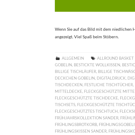
Wenn Sie auf das Bild mit dem niedlichen H
angezeigt. Viel Spaß beim Stöbern.
ALLGEMEIN
ALLROUND BASKET
GOBELIN
,
BESTICKTE WOLLKISSEN
,
BESTI
BILLIGE TISCHLÄUFER
,
BILLIGE TISCHWÄS
DECKCHEN GOBELIN
,
DIGITALDRUCK
,
DIG
TISCHDECKEN
,
FESTLICHE TISCHTÜCHER
,
MITTELDECKE
,
FLECKGESCHÜTZTE MITT
FLECKGESCHÜTZTE TISCHDECKE
,
FLECKG
TISCHSETS
,
FLECKGESCHÜTZTE TISCHTÜ
FLECKGESCHÜTZTES TISCHTUCH
,
FLECKS
FRÜHJAHRSKOLLEKTION SANDER
,
FRÜHLI
FRÜHLINGSBROTKORB
,
FRÜHLINGSGOBEL
FRÜHLINGSKISSEN SANDER
,
FRÜHLINGSKO