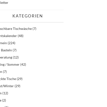
letter
KATEGORIEN
schbare Tischwäsche
(7)
ntskalender
(48)
emein
(224)
 Basteln
(7)
beratung
(12)
ling / Sommer
(42)
en
(7)
kte Tische
(29)
st/Winter
(29)
en
(12)
e
(2)