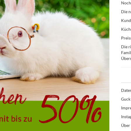
Noch
Die n
Kund
Küche
Preis
Die r
Famil
Über
Date
Guck 
Impr
Inst
Über