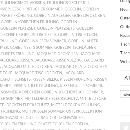
Lusti
FRÜHLINGSMOTIVKISSEN
,
FRÜHLINGSTISCHTUCH
,
Neu i
OMMER
,
GESCHIRRTÜCHER SOMMER
,
GOBELIN
,
GOBELIN
BASKET FRÜHLING
,
GOBELIN AUFLEGER
,
GOBELIN DECKEN
,
Oste
,
GOBELIN KÖRBCHEN FRÜHLING
,
GOBELIN
Outle
,
GOBELIN PLATZSET
,
GOBELIN PLATZSETS
,
GOBELIN
TISCHSET
,
GOBELIN TISCHSETS
,
GOBELIN TISCHTUCH
,
Reze
FRÜHLING
,
GOBELINKISSEN SOMMER
,
GOBELINLÄUFER
,
Tisc
MMER
,
GOBELINSETS SOMMER
,
GOBELINTISCHLÄUFER
,
Tisc
SCHSETS FRÜHLING
,
JACQUARD DECKCHEN
,
JACQUARD
JACQUARD KISSEN
,
JACQUARD KISSENBEZUG
,
JACQUARD
Weih
,
JACQUARD MITTELDECKEN
,
JACQUARD PLATZDECKCHEN
,
HDECKE
,
JACQUARD TISCHDECKEN
,
JACQUARD
A
UARD TISCHSETS
,
KISSEN BILLIG
,
KISSEN FRÜHLING
,
KISSEN
OMMER
,
KISSENHÜLLE FRÜHLING
,
KISSENHÜLLE SOMMER
,
N SOMMER
,
KÖRBCHEN GOBELIN
,
KÜCHENTUCH SOMMER
,
Archi
älter
FER SOMMER
,
MITTELDECKE FLECKSCHUTZ
,
MITTELDECKE
Beitr
TELDECKEN FLECKSCHUTZ
,
MITTELDECKEN FRÜHLING
,
 FRÜHLING
,
MOTIVKISSEN SOMMER
,
OSTERKOLLEKTION
TISCHWÄSCHE OUTLET SANDER TISCHWÄSCHE
,
ECKCHEN FRÜHLING
,
PLATZDECKCHEN GOBELIN
,