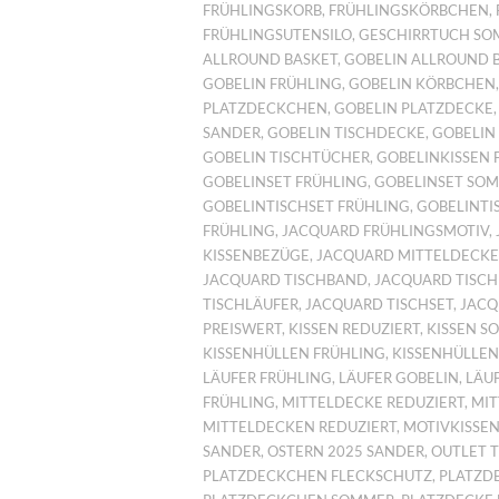
FRÜHLINGSKORB
,
FRÜHLINGSKÖRBCHEN
,
FRÜHLINGSUTENSILO
,
GESCHIRRTUCH S
ALLROUND BASKET
,
GOBELIN ALLROUND 
GOBELIN FRÜHLING
,
GOBELIN KÖRBCHEN
PLATZDECKCHEN
,
GOBELIN PLATZDECKE
SANDER
,
GOBELIN TISCHDECKE
,
GOBELIN 
GOBELIN TISCHTÜCHER
,
GOBELINKISSEN 
GOBELINSET FRÜHLING
,
GOBELINSET SO
GOBELINTISCHSET FRÜHLING
,
GOBELINTI
FRÜHLING
,
JACQUARD FRÜHLINGSMOTIV
,
KISSENBEZÜGE
,
JACQUARD MITTELDECKE
JACQUARD TISCHBAND
,
JACQUARD TISC
TISCHLÄUFER
,
JACQUARD TISCHSET
,
JACQ
PREISWERT
,
KISSEN REDUZIERT
,
KISSEN S
KISSENHÜLLEN FRÜHLING
,
KISSENHÜLLE
LÄUFER FRÜHLING
,
LÄUFER GOBELIN
,
LÄU
FRÜHLING
,
MITTELDECKE REDUZIERT
,
MIT
MITTELDECKEN REDUZIERT
,
MOTIVKISSEN
SANDER
,
OSTERN 2025 SANDER
,
OUTLET 
PLATZDECKCHEN FLECKSCHUTZ
,
PLATZD