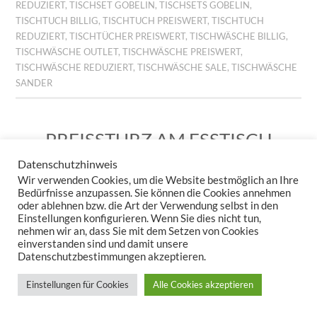
REDUZIERT
,
TISCHSET GOBELIN
,
TISCHSETS GOBELIN
,
TISCHTUCH BILLIG
,
TISCHTUCH PREISWERT
,
TISCHTUCH
REDUZIERT
,
TISCHTÜCHER PREISWERT
,
TISCHWÄSCHE BILLIG
,
TISCHWÄSCHE OUTLET
,
TISCHWÄSCHE PREISWERT
,
TISCHWÄSCHE REDUZIERT
,
TISCHWÄSCHE SALE
,
TISCHWÄSCHE
SANDER
PREISSTURZ AM ESSTISCH
– JETZT WIRD’S WILD!
Datenschutzhinweis
Wir verwenden Cookies, um die Website bestmöglich an Ihre
29. JUNI 2026
KERSTIN STEPPUHN
HINTERLASSE EINEN
Bedürfnisse anzupassen. Sie können die Cookies annehmen
KOMMENTAR
oder ablehnen bzw. die Art der Verwendung selbst in den
Einstellungen konfigurieren. Wenn Sie dies nicht tun,
nehmen wir an, dass Sie mit dem Setzen von Cookies
einverstanden sind und damit unsere
Datenschutzbestimmungen akzeptieren.
Einstellungen für Cookies
Alle Cookies akzeptieren