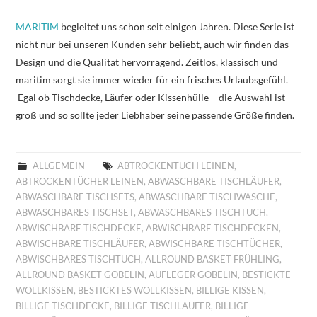
MARITIM
begleitet uns schon seit einigen Jahren. Diese Serie ist
nicht nur bei unseren Kunden sehr beliebt, auch wir finden das
Design und die Qualität hervorragend. Zeitlos, klassisch und
maritim sorgt sie immer wieder für ein frisches Urlaubsgefühl.
Egal ob Tischdecke, Läufer oder Kissenhülle – die Auswahl ist
groß und so sollte jeder Liebhaber seine passende Größe finden.
ALLGEMEIN
ABTROCKENTUCH LEINEN
,
ABTROCKENTÜCHER LEINEN
,
ABWASCHBARE TISCHLÄUFER
,
ABWASCHBARE TISCHSETS
,
ABWASCHBARE TISCHWÄSCHE
,
ABWASCHBARES TISCHSET
,
ABWASCHBARES TISCHTUCH
,
ABWISCHBARE TISCHDECKE
,
ABWISCHBARE TISCHDECKEN
,
ABWISCHBARE TISCHLÄUFER
,
ABWISCHBARE TISCHTÜCHER
,
ABWISCHBARES TISCHTUCH
,
ALLROUND BASKET FRÜHLING
,
ALLROUND BASKET GOBELIN
,
AUFLEGER GOBELIN
,
BESTICKTE
WOLLKISSEN
,
BESTICKTES WOLLKISSEN
,
BILLIGE KISSEN
,
BILLIGE TISCHDECKE
,
BILLIGE TISCHLÄUFER
,
BILLIGE