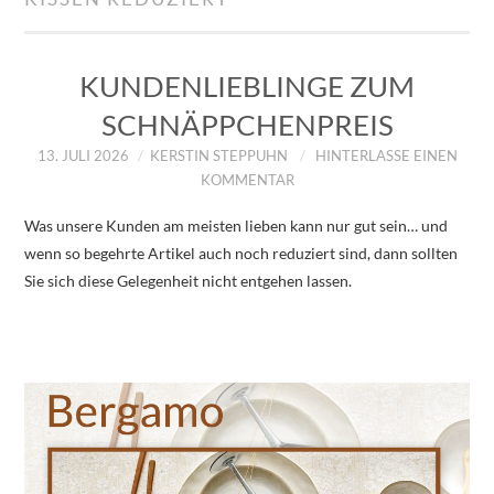
IMPRESSUM
ÜBER UNS
KUNDENLIEBLINGE ZUM
SCHNÄPPCHENPREIS
ZUM SHOP
13. JULI 2026
KERSTIN STEPPUHN
HINTERLASSE EINEN
KOMMENTAR
DATENSCHUTZERKLÄRUNG
Was unsere Kunden am meisten lieben kann nur gut sein… und
wenn so begehrte Artikel auch noch reduziert sind, dann sollten
Sie sich diese Gelegenheit nicht entgehen lassen.