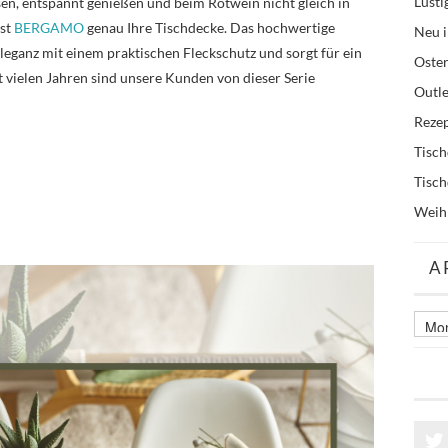
Lusti
sen, entspannt genießen und beim Rotwein nicht gleich in
ist
BERGAMO
genau Ihre Tischdecke. Das hochwertige
Neu i
eganz mit einem praktischen Fleckschutz und sorgt für ein
Oste
 vielen Jahren sind unsere Kunden von dieser Serie
Outle
Reze
Tisc
Tisc
Weih
A
Archi
älter
Beitr