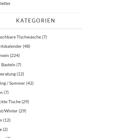
letter
KATEGORIEN
schbare Tischwäsche
(7)
ntskalender
(48)
emein
(224)
 Basteln
(7)
beratung
(12)
ling / Sommer
(42)
en
(7)
kte Tische
(29)
st/Winter
(29)
en
(12)
e
(2)