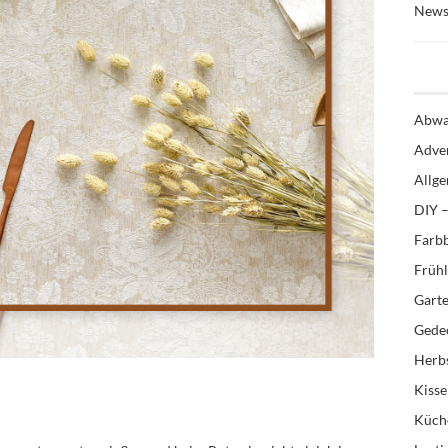
News
Abwa
Adve
Allg
DIY –
Farb
Früh
Gart
Gedec
Herb
Kiss
Küch