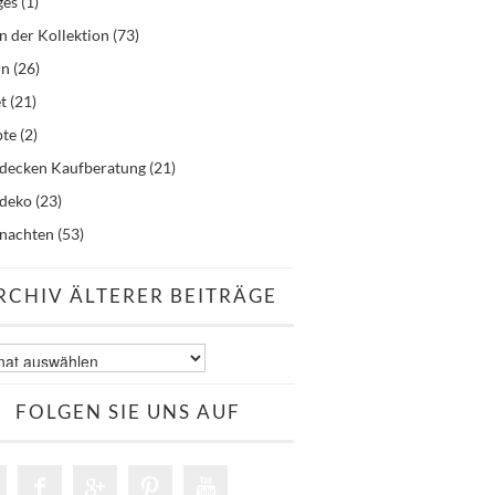
ges
(1)
n der Kollektion
(73)
rn
(26)
t
(21)
pte
(2)
hdecken Kaufberatung
(21)
hdeko
(23)
nachten
(53)
RCHIV ÄLTERER BEITRÄGE
v
er
äge
FOLGEN SIE UNS AUF