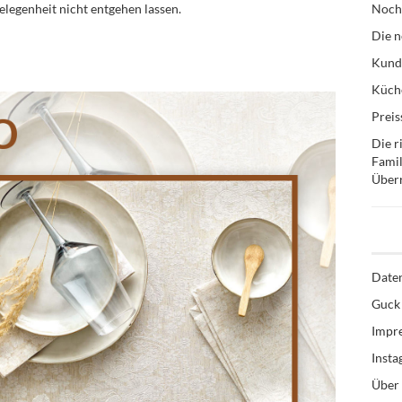
Gelegenheit nicht entgehen lassen.
Noch
Die n
Kund
Küche
Preis
Die r
Famil
Über
Date
Guck 
Impr
Inst
Über