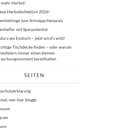
 mehr Herbst!
eue Herbstkollektion 2026!
enlieblinge zum Schnäppchenpreis
nhelfer mit Sparpotential
sturz am Esstisch – jetzt wird’s wild!
ichtige Tischdecke finden – oder warum
ienfeiern immer einen kleinen
raschungsmoment bereithalten
SEITEN
nschutzerklärung
mal, wer hier bloggt
essum
agram
 uns