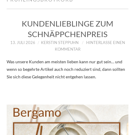
IMPRESSUM
ÜBER UNS
KUNDENLIEBLINGE ZUM
SCHNÄPPCHENPREIS
ZUM SHOP
13. JULI 2026
KERSTIN STEPPUHN
HINTERLASSE EINEN
KOMMENTAR
DATENSCHUTZERKLÄRUNG
Was unsere Kunden am meisten lieben kann nur gut sein… und
wenn so begehrte Artikel auch noch reduziert sind, dann sollten
Sie sich diese Gelegenheit nicht entgehen lassen.