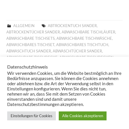
ALLGEMEIN
ABTROCKENTUCH SANDER
,
ABTROCKENTÜCHER SANDER
,
ABWASCHBARE TISCHLÄUFER
,
ABWASCHBARE TISCHSETS
,
ABWASCHBARE TISCHWÄSCHE
,
ABWASCHBARES TISCHSET
,
ABWASCHBARES TISCHTUCH
,
ABWASCHTUCH SANDER
,
ABWASCHTÜCHER SANDER
,
ABWISCHBARE TISCHDECKE
,
ABWISCHBARE TISCHDECKEN
,
ABWISCHBARE TISCHLÄUFER
,
ABWISCHBARE TISCHTÜCHER
,
Datenschutzhinweis
ABWISCHBARES TISCHTUCH
,
ALLROUND BASKET FRÜHLING
,
Wir verwenden Cookies, um die Website bestmöglich an Ihre
ALLROUND BASKET GOBELIN
,
AUFLEGER GOBELIN
,
BESTICKTE
Bedürfnisse anzupassen. Sie können die Cookies annehmen
WOLLKISSEN
,
BESTICKTES WOLLKISSEN
,
BILLIGE KISSEN
,
oder ablehnen bzw. die Art der Verwendung selbst in den
Einstellungen konfigurieren. Wenn Sie dies nicht tun,
BILLIGE TISCHDECKE
,
BILLIGE TISCHLÄUFER
,
BILLIGE
nehmen wir an, dass Sie mit dem Setzen von Cookies
TISCHWÄSCHE
,
BILLIGES TISCHTUCH
,
BROTKORB FRÜHLING
,
einverstanden sind und damit unsere
BROTKORB HERBST
,
BROTKORB SANDER
,
DECKCHEN GOBELIN
,
Datenschutzbestimmungen akzeptieren.
DIGITALDRUCK
,
DIGITALDRUCK FRÜHLING
,
FESTLICHE
TISCHDECKE
,
FESTLICHE TISCHDECKEN
,
FESTLICHE
Einstellungen für Cookies
Alle Cookies akzeptieren
TISCHTÜCHER
,
FESTLICHES TISCHTUCH
,
FRÜHJAHRSKOLLEKTION 2025
,
FRÜHJAHRSKOLLEKTION