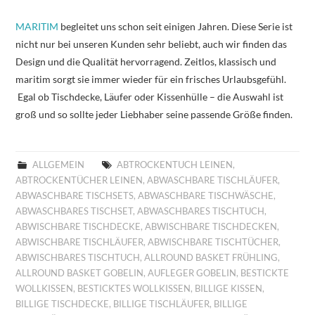
MARITIM
begleitet uns schon seit einigen Jahren. Diese Serie ist
nicht nur bei unseren Kunden sehr beliebt, auch wir finden das
Design und die Qualität hervorragend. Zeitlos, klassisch und
maritim sorgt sie immer wieder für ein frisches Urlaubsgefühl.
Egal ob Tischdecke, Läufer oder Kissenhülle – die Auswahl ist
groß und so sollte jeder Liebhaber seine passende Größe finden.
ALLGEMEIN
ABTROCKENTUCH LEINEN
,
ABTROCKENTÜCHER LEINEN
,
ABWASCHBARE TISCHLÄUFER
,
ABWASCHBARE TISCHSETS
,
ABWASCHBARE TISCHWÄSCHE
,
ABWASCHBARES TISCHSET
,
ABWASCHBARES TISCHTUCH
,
ABWISCHBARE TISCHDECKE
,
ABWISCHBARE TISCHDECKEN
,
ABWISCHBARE TISCHLÄUFER
,
ABWISCHBARE TISCHTÜCHER
,
ABWISCHBARES TISCHTUCH
,
ALLROUND BASKET FRÜHLING
,
ALLROUND BASKET GOBELIN
,
AUFLEGER GOBELIN
,
BESTICKTE
WOLLKISSEN
,
BESTICKTES WOLLKISSEN
,
BILLIGE KISSEN
,
BILLIGE TISCHDECKE
,
BILLIGE TISCHLÄUFER
,
BILLIGE