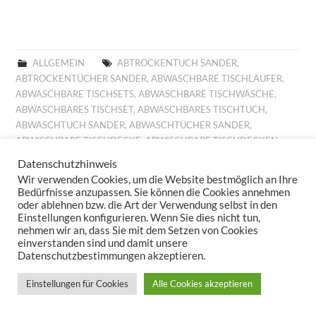
ALLGEMEIN
ABTROCKENTUCH SANDER
,
ABTROCKENTÜCHER SANDER
,
ABWASCHBARE TISCHLÄUFER
,
ABWASCHBARE TISCHSETS
,
ABWASCHBARE TISCHWÄSCHE
,
ABWASCHBARES TISCHSET
,
ABWASCHBARES TISCHTUCH
,
ABWASCHTUCH SANDER
,
ABWASCHTÜCHER SANDER
,
ABWISCHBARE TISCHDECKE
,
ABWISCHBARE TISCHDECKEN
,
ABWISCHBARE TISCHLÄUFER
,
ABWISCHBARE TISCHTÜCHER
,
Datenschutzhinweis
ABWISCHBARES TISCHTUCH
,
ALLROUND BASKET FRÜHLING
,
Wir verwenden Cookies, um die Website bestmöglich an Ihre
ALLROUND BASKET GOBELIN
,
AUFLEGER GOBELIN
,
BESTICKTE
Bedürfnisse anzupassen. Sie können die Cookies annehmen
WOLLKISSEN
,
BESTICKTES WOLLKISSEN
,
BILLIGE KISSEN
,
oder ablehnen bzw. die Art der Verwendung selbst in den
Einstellungen konfigurieren. Wenn Sie dies nicht tun,
BILLIGE TISCHDECKE
,
BILLIGE TISCHLÄUFER
,
BILLIGE
nehmen wir an, dass Sie mit dem Setzen von Cookies
TISCHWÄSCHE
,
BILLIGES TISCHTUCH
,
BROTKORB FRÜHLING
,
einverstanden sind und damit unsere
BROTKORB HERBST
,
BROTKORB SANDER
,
DECKCHEN GOBELIN
,
Datenschutzbestimmungen akzeptieren.
DIGITALDRUCK
,
DIGITALDRUCK FRÜHLING
,
FESTLICHE
TISCHDECKE
,
FESTLICHE TISCHDECKEN
,
FESTLICHE
Einstellungen für Cookies
Alle Cookies akzeptieren
TISCHTÜCHER
,
FESTLICHES TISCHTUCH
,
FRÜHJAHRSKOLLEKTION 2025
,
FRÜHJAHRSKOLLEKTION