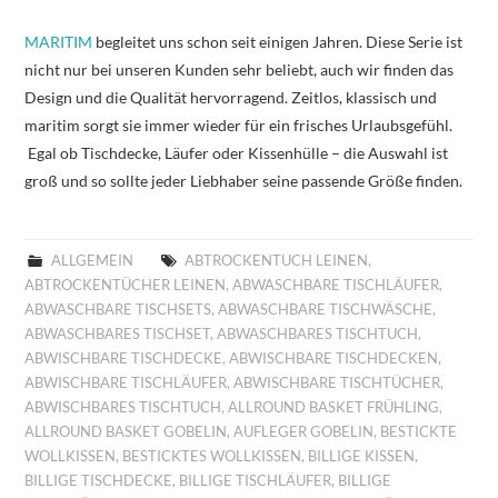
MARITIM
begleitet uns schon seit einigen Jahren. Diese Serie ist
nicht nur bei unseren Kunden sehr beliebt, auch wir finden das
Design und die Qualität hervorragend. Zeitlos, klassisch und
maritim sorgt sie immer wieder für ein frisches Urlaubsgefühl.
Egal ob Tischdecke, Läufer oder Kissenhülle – die Auswahl ist
groß und so sollte jeder Liebhaber seine passende Größe finden.
ALLGEMEIN
ABTROCKENTUCH LEINEN
,
ABTROCKENTÜCHER LEINEN
,
ABWASCHBARE TISCHLÄUFER
,
ABWASCHBARE TISCHSETS
,
ABWASCHBARE TISCHWÄSCHE
,
ABWASCHBARES TISCHSET
,
ABWASCHBARES TISCHTUCH
,
ABWISCHBARE TISCHDECKE
,
ABWISCHBARE TISCHDECKEN
,
ABWISCHBARE TISCHLÄUFER
,
ABWISCHBARE TISCHTÜCHER
,
ABWISCHBARES TISCHTUCH
,
ALLROUND BASKET FRÜHLING
,
ALLROUND BASKET GOBELIN
,
AUFLEGER GOBELIN
,
BESTICKTE
WOLLKISSEN
,
BESTICKTES WOLLKISSEN
,
BILLIGE KISSEN
,
BILLIGE TISCHDECKE
,
BILLIGE TISCHLÄUFER
,
BILLIGE