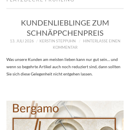
IMPRESSUM
ÜBER UNS
KUNDENLIEBLINGE ZUM
SCHNÄPPCHENPREIS
ZUM SHOP
13. JULI 2026
KERSTIN STEPPUHN
HINTERLASSE EINEN
KOMMENTAR
DATENSCHUTZERKLÄRUNG
Was unsere Kunden am meisten lieben kann nur gut sein… und
wenn so begehrte Artikel auch noch reduziert sind, dann sollten
Sie sich diese Gelegenheit nicht entgehen lassen.