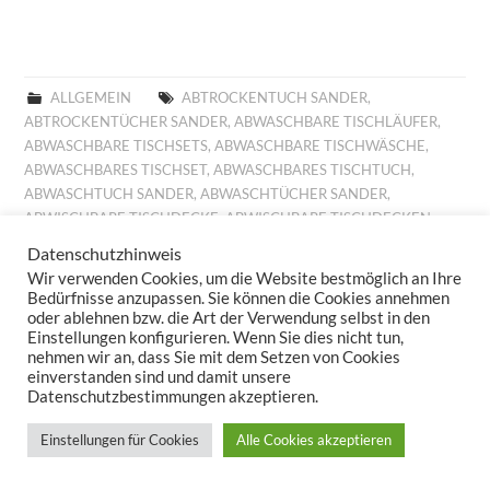
ALLGEMEIN
ABTROCKENTUCH SANDER
,
ABTROCKENTÜCHER SANDER
,
ABWASCHBARE TISCHLÄUFER
,
ABWASCHBARE TISCHSETS
,
ABWASCHBARE TISCHWÄSCHE
,
ABWASCHBARES TISCHSET
,
ABWASCHBARES TISCHTUCH
,
ABWASCHTUCH SANDER
,
ABWASCHTÜCHER SANDER
,
ABWISCHBARE TISCHDECKE
,
ABWISCHBARE TISCHDECKEN
,
ABWISCHBARE TISCHLÄUFER
,
ABWISCHBARE TISCHTÜCHER
,
Datenschutzhinweis
ABWISCHBARES TISCHTUCH
,
ALLROUND BASKET FRÜHLING
,
Wir verwenden Cookies, um die Website bestmöglich an Ihre
ALLROUND BASKET GOBELIN
,
AUFLEGER GOBELIN
,
BESTICKTE
Bedürfnisse anzupassen. Sie können die Cookies annehmen
WOLLKISSEN
,
BESTICKTES WOLLKISSEN
,
BILLIGE KISSEN
,
oder ablehnen bzw. die Art der Verwendung selbst in den
Einstellungen konfigurieren. Wenn Sie dies nicht tun,
BILLIGE TISCHDECKE
,
BILLIGE TISCHLÄUFER
,
BILLIGE
nehmen wir an, dass Sie mit dem Setzen von Cookies
TISCHWÄSCHE
,
BILLIGES TISCHTUCH
,
BROTKORB FRÜHLING
,
einverstanden sind und damit unsere
BROTKORB HERBST
,
BROTKORB SANDER
,
DECKCHEN GOBELIN
,
Datenschutzbestimmungen akzeptieren.
DIGITALDRUCK
,
DIGITALDRUCK FRÜHLING
,
FESTLICHE
TISCHDECKE
,
FESTLICHE TISCHDECKEN
,
FESTLICHE
Einstellungen für Cookies
Alle Cookies akzeptieren
TISCHTÜCHER
,
FESTLICHES TISCHTUCH
,
FRÜHJAHRSKOLLEKTION 2025
,
FRÜHJAHRSKOLLEKTION