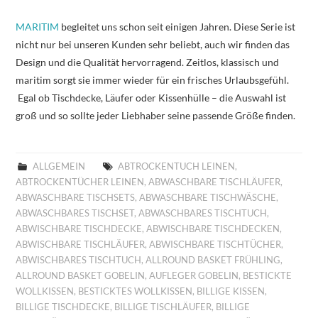
MARITIM
begleitet uns schon seit einigen Jahren. Diese Serie ist
nicht nur bei unseren Kunden sehr beliebt, auch wir finden das
Design und die Qualität hervorragend. Zeitlos, klassisch und
maritim sorgt sie immer wieder für ein frisches Urlaubsgefühl.
Egal ob Tischdecke, Läufer oder Kissenhülle – die Auswahl ist
groß und so sollte jeder Liebhaber seine passende Größe finden.
ALLGEMEIN
ABTROCKENTUCH LEINEN
,
ABTROCKENTÜCHER LEINEN
,
ABWASCHBARE TISCHLÄUFER
,
ABWASCHBARE TISCHSETS
,
ABWASCHBARE TISCHWÄSCHE
,
ABWASCHBARES TISCHSET
,
ABWASCHBARES TISCHTUCH
,
ABWISCHBARE TISCHDECKE
,
ABWISCHBARE TISCHDECKEN
,
ABWISCHBARE TISCHLÄUFER
,
ABWISCHBARE TISCHTÜCHER
,
ABWISCHBARES TISCHTUCH
,
ALLROUND BASKET FRÜHLING
,
ALLROUND BASKET GOBELIN
,
AUFLEGER GOBELIN
,
BESTICKTE
WOLLKISSEN
,
BESTICKTES WOLLKISSEN
,
BILLIGE KISSEN
,
BILLIGE TISCHDECKE
,
BILLIGE TISCHLÄUFER
,
BILLIGE