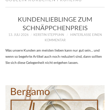
IMPRESSUM
ÜBER UNS
KUNDENLIEBLINGE ZUM
SCHNÄPPCHENPREIS
ZUM SHOP
13. JULI 2026
KERSTIN STEPPUHN
HINTERLASSE EINEN
KOMMENTAR
DATENSCHUTZERKLÄRUNG
Was unsere Kunden am meisten lieben kann nur gut sein… und
wenn so begehrte Artikel auch noch reduziert sind, dann sollten
Sie sich diese Gelegenheit nicht entgehen lassen.