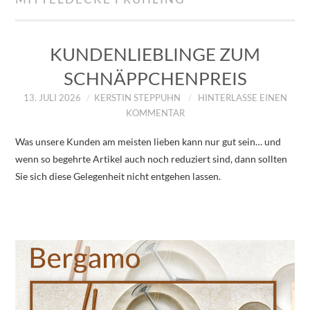
IMPRESSUM
ÜBER UNS
KUNDENLIEBLINGE ZUM
SCHNÄPPCHENPREIS
ZUM SHOP
13. JULI 2026
KERSTIN STEPPUHN
HINTERLASSE EINEN
KOMMENTAR
DATENSCHUTZERKLÄRUNG
Was unsere Kunden am meisten lieben kann nur gut sein… und
wenn so begehrte Artikel auch noch reduziert sind, dann sollten
Sie sich diese Gelegenheit nicht entgehen lassen.