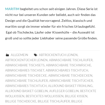
MARITIM
begleitet uns schon seit einigen Jahren. Diese Serie ist
nicht nur bei unseren Kunden sehr beliebt, auch wir finden das
Design und die Qualität hervorragend. Zeitlos, klassisch und
maritim sorgt sie immer wieder für ein frisches Urlaubsgefühl.
Egal ob Tischdecke, Läufer oder Kissenhülle – die Auswahl ist
groß und so sollte jeder Liebhaber seine passende Größe finden.
ALLGEMEIN
ABTROCKENTUCH LEINEN
,
ABTROCKENTÜCHER LEINEN
,
ABWASCHBARE TISCHLÄUFER
,
ABWASCHBARE TISCHSETS
,
ABWASCHBARE TISCHWÄSCHE
,
ABWASCHBARES TISCHSET
,
ABWASCHBARES TISCHTUCH
,
ABWISCHBARE TISCHDECKE
,
ABWISCHBARE TISCHDECKEN
,
ABWISCHBARE TISCHLÄUFER
,
ABWISCHBARE TISCHTÜCHER
,
ABWISCHBARES TISCHTUCH
,
ALLROUND BASKET FRÜHLING
,
ALLROUND BASKET GOBELIN
,
AUFLEGER GOBELIN
,
BESTICKTE
WOLLKISSEN
,
BESTICKTES WOLLKISSEN
,
BILLIGE KISSEN
,
BILLIGE TISCHDECKE
,
BILLIGE TISCHLÄUFER
,
BILLIGE