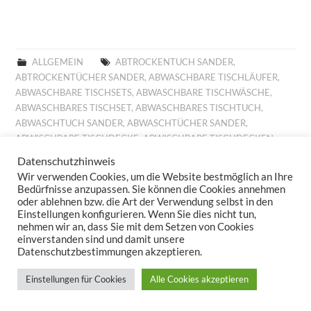
ALLGEMEIN
ABTROCKENTUCH SANDER
,
ABTROCKENTÜCHER SANDER
,
ABWASCHBARE TISCHLÄUFER
,
ABWASCHBARE TISCHSETS
,
ABWASCHBARE TISCHWÄSCHE
,
ABWASCHBARES TISCHSET
,
ABWASCHBARES TISCHTUCH
,
ABWASCHTUCH SANDER
,
ABWASCHTÜCHER SANDER
,
ABWISCHBARE TISCHDECKE
,
ABWISCHBARE TISCHDECKEN
,
ABWISCHBARE TISCHLÄUFER
,
ABWISCHBARE TISCHTÜCHER
,
Datenschutzhinweis
ABWISCHBARES TISCHTUCH
,
ALLROUND BASKET FRÜHLING
,
Wir verwenden Cookies, um die Website bestmöglich an Ihre
ALLROUND BASKET GOBELIN
,
AUFLEGER GOBELIN
,
BESTICKTE
Bedürfnisse anzupassen. Sie können die Cookies annehmen
WOLLKISSEN
,
BESTICKTES WOLLKISSEN
,
BILLIGE KISSEN
,
oder ablehnen bzw. die Art der Verwendung selbst in den
Einstellungen konfigurieren. Wenn Sie dies nicht tun,
BILLIGE TISCHDECKE
,
BILLIGE TISCHLÄUFER
,
BILLIGE
nehmen wir an, dass Sie mit dem Setzen von Cookies
TISCHWÄSCHE
,
BILLIGES TISCHTUCH
,
BROTKORB FRÜHLING
,
einverstanden sind und damit unsere
BROTKORB HERBST
,
BROTKORB SANDER
,
DECKCHEN GOBELIN
,
Datenschutzbestimmungen akzeptieren.
DIGITALDRUCK
,
DIGITALDRUCK FRÜHLING
,
FESTLICHE
TISCHDECKE
,
FESTLICHE TISCHDECKEN
,
FESTLICHE
Einstellungen für Cookies
Alle Cookies akzeptieren
TISCHTÜCHER
,
FESTLICHES TISCHTUCH
,
FRÜHJAHRSKOLLEKTION 2025
,
FRÜHJAHRSKOLLEKTION