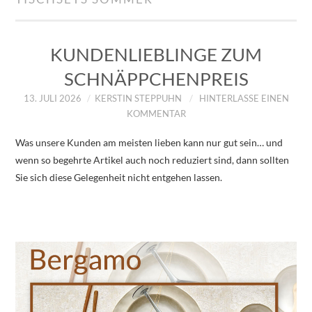
IMPRESSUM
ÜBER UNS
KUNDENLIEBLINGE ZUM
SCHNÄPPCHENPREIS
ZUM SHOP
13. JULI 2026
KERSTIN STEPPUHN
HINTERLASSE EINEN
KOMMENTAR
DATENSCHUTZERKLÄRUNG
Was unsere Kunden am meisten lieben kann nur gut sein… und
wenn so begehrte Artikel auch noch reduziert sind, dann sollten
Sie sich diese Gelegenheit nicht entgehen lassen.