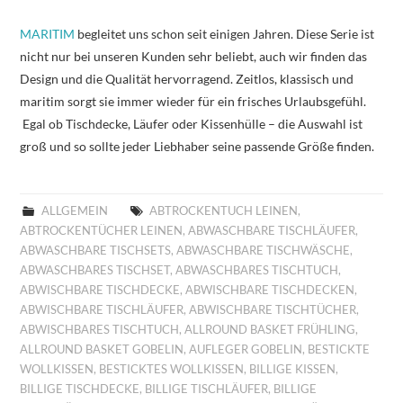
MARITIM
begleitet uns schon seit einigen Jahren. Diese Serie ist
nicht nur bei unseren Kunden sehr beliebt, auch wir finden das
Design und die Qualität hervorragend. Zeitlos, klassisch und
maritim sorgt sie immer wieder für ein frisches Urlaubsgefühl.
Egal ob Tischdecke, Läufer oder Kissenhülle – die Auswahl ist
groß und so sollte jeder Liebhaber seine passende Größe finden.
ALLGEMEIN
ABTROCKENTUCH LEINEN
,
ABTROCKENTÜCHER LEINEN
,
ABWASCHBARE TISCHLÄUFER
,
ABWASCHBARE TISCHSETS
,
ABWASCHBARE TISCHWÄSCHE
,
ABWASCHBARES TISCHSET
,
ABWASCHBARES TISCHTUCH
,
ABWISCHBARE TISCHDECKE
,
ABWISCHBARE TISCHDECKEN
,
ABWISCHBARE TISCHLÄUFER
,
ABWISCHBARE TISCHTÜCHER
,
ABWISCHBARES TISCHTUCH
,
ALLROUND BASKET FRÜHLING
,
ALLROUND BASKET GOBELIN
,
AUFLEGER GOBELIN
,
BESTICKTE
WOLLKISSEN
,
BESTICKTES WOLLKISSEN
,
BILLIGE KISSEN
,
BILLIGE TISCHDECKE
,
BILLIGE TISCHLÄUFER
,
BILLIGE