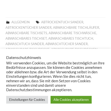
ALLGEMEIN
ABTROCKENTUCH SANDER
,
ABTROCKENTÜCHER SANDER
,
ABWASCHBARE TISCHLÄUFER
,
ABWASCHBARE TISCHSETS
,
ABWASCHBARE TISCHWÄSCHE
,
ABWASCHBARES TISCHSET
,
ABWASCHBARES TISCHTUCH
,
ABWASCHTUCH SANDER
,
ABWASCHTÜCHER SANDER
,
ABWISCHBARE TISCHDECKE
,
ABWISCHBARE TISCHDECKEN
,
ABWISCHBARE TISCHLÄUFER
,
ABWISCHBARE TISCHTÜCHER
,
Datenschutzhinweis
ABWISCHBARES TISCHTUCH
,
ALLROUND BASKET FRÜHLING
,
Wir verwenden Cookies, um die Website bestmöglich an Ihre
ALLROUND BASKET GOBELIN
,
AUFLEGER GOBELIN
,
BESTICKTE
Bedürfnisse anzupassen. Sie können die Cookies annehmen
WOLLKISSEN
,
BESTICKTES WOLLKISSEN
,
BILLIGE KISSEN
,
oder ablehnen bzw. die Art der Verwendung selbst in den
Einstellungen konfigurieren. Wenn Sie dies nicht tun,
BILLIGE TISCHDECKE
,
BILLIGE TISCHLÄUFER
,
BILLIGE
nehmen wir an, dass Sie mit dem Setzen von Cookies
TISCHWÄSCHE
,
BILLIGES TISCHTUCH
,
BROTKORB FRÜHLING
,
einverstanden sind und damit unsere
BROTKORB HERBST
,
BROTKORB SANDER
,
DECKCHEN GOBELIN
,
Datenschutzbestimmungen akzeptieren.
DIGITALDRUCK
,
DIGITALDRUCK FRÜHLING
,
FESTLICHE
TISCHDECKE
,
FESTLICHE TISCHDECKEN
,
FESTLICHE
Einstellungen für Cookies
Alle Cookies akzeptieren
TISCHTÜCHER
,
FESTLICHES TISCHTUCH
,
FRÜHJAHRSKOLLEKTION 2025
,
FRÜHJAHRSKOLLEKTION