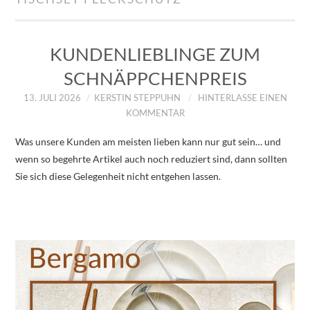
IMPRESSUM
ÜBER UNS
KUNDENLIEBLINGE ZUM
SCHNÄPPCHENPREIS
ZUM SHOP
13. JULI 2026
KERSTIN STEPPUHN
HINTERLASSE EINEN
KOMMENTAR
DATENSCHUTZERKLÄRUNG
Was unsere Kunden am meisten lieben kann nur gut sein… und
wenn so begehrte Artikel auch noch reduziert sind, dann sollten
Sie sich diese Gelegenheit nicht entgehen lassen.