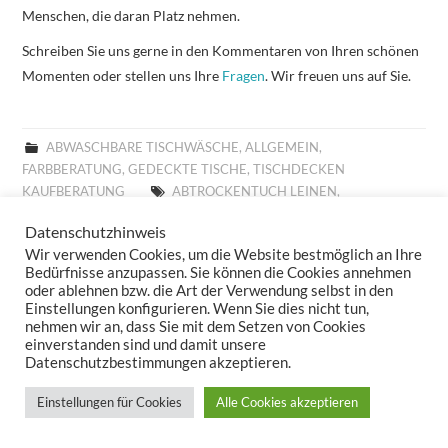
Menschen, die daran Platz nehmen.
Schreiben Sie uns gerne in den Kommentaren von Ihren schönen
Momenten oder stellen uns Ihre
Fragen
. Wir freuen uns auf Sie.
ABWASCHBARE TISCHWÄSCHE
,
ALLGEMEIN
,
FARBBERATUNG
,
GEDECKTE TISCHE
,
TISCHDECKEN
KAUFBERATUNG
ABTROCKENTUCH LEINEN
,
ABTROCKENTUCH SANDER
,
ABTROCKENTÜCHER LEINEN
,
Datenschutzhinweis
ABTROCKENTÜCHER SANDER
,
ABWASCHBARE TISCHLÄUFER
,
Wir verwenden Cookies, um die Website bestmöglich an Ihre
ABWASCHBARE TISCHSETS
,
ABWASCHBARE TISCHWÄSCHE
,
Bedürfnisse anzupassen. Sie können die Cookies annehmen
ABWASCHBARES TISCHSET
,
ABWASCHBARES TISCHTUCH
,
oder ablehnen bzw. die Art der Verwendung selbst in den
ABWASCHTUCH SANDER
,
ABWASCHTÜCHER SANDER
,
Einstellungen konfigurieren. Wenn Sie dies nicht tun,
ABWISCHBARE TISCHDECKE
,
ABWISCHBARE TISCHDECKEN
,
nehmen wir an, dass Sie mit dem Setzen von Cookies
einverstanden sind und damit unsere
ABWISCHBARE TISCHLÄUFER
,
ABWISCHBARE TISCHTÜCHER
,
Datenschutzbestimmungen akzeptieren.
ABWISCHBARES TISCHTUCH
,
ALLROUND BASKET FRÜHLING
,
ALLROUND BASKET GOBELIN
,
ALLROUND BASKET
Einstellungen für Cookies
Alle Cookies akzeptieren
WEIHNACHTEN
,
ALLTAGSTISCHDECKE
,
AUFLEGER GOBELIN
,
BESTICKTE WOLLKISSEN
,
BESTICKTES WOLLKISSEN
,
BILLIGE