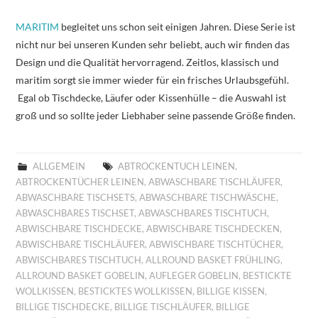
MARITIM
begleitet uns schon seit einigen Jahren. Diese Serie ist
nicht nur bei unseren Kunden sehr beliebt, auch wir finden das
Design und die Qualität hervorragend. Zeitlos, klassisch und
maritim sorgt sie immer wieder für ein frisches Urlaubsgefühl.
Egal ob Tischdecke, Läufer oder Kissenhülle – die Auswahl ist
groß und so sollte jeder Liebhaber seine passende Größe finden.
ALLGEMEIN
ABTROCKENTUCH LEINEN
,
ABTROCKENTÜCHER LEINEN
,
ABWASCHBARE TISCHLÄUFER
,
ABWASCHBARE TISCHSETS
,
ABWASCHBARE TISCHWÄSCHE
,
ABWASCHBARES TISCHSET
,
ABWASCHBARES TISCHTUCH
,
ABWISCHBARE TISCHDECKE
,
ABWISCHBARE TISCHDECKEN
,
ABWISCHBARE TISCHLÄUFER
,
ABWISCHBARE TISCHTÜCHER
,
ABWISCHBARES TISCHTUCH
,
ALLROUND BASKET FRÜHLING
,
ALLROUND BASKET GOBELIN
,
AUFLEGER GOBELIN
,
BESTICKTE
WOLLKISSEN
,
BESTICKTES WOLLKISSEN
,
BILLIGE KISSEN
,
BILLIGE TISCHDECKE
,
BILLIGE TISCHLÄUFER
,
BILLIGE