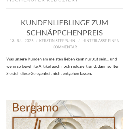
IMPRESSUM
ÜBER UNS
KUNDENLIEBLINGE ZUM
SCHNÄPPCHENPREIS
ZUM SHOP
13. JULI 2026
KERSTIN STEPPUHN
HINTERLASSE EINEN
KOMMENTAR
DATENSCHUTZERKLÄRUNG
Was unsere Kunden am meisten lieben kann nur gut sein… und
wenn so begehrte Artikel auch noch reduziert sind, dann sollten
Sie sich diese Gelegenheit nicht entgehen lassen.