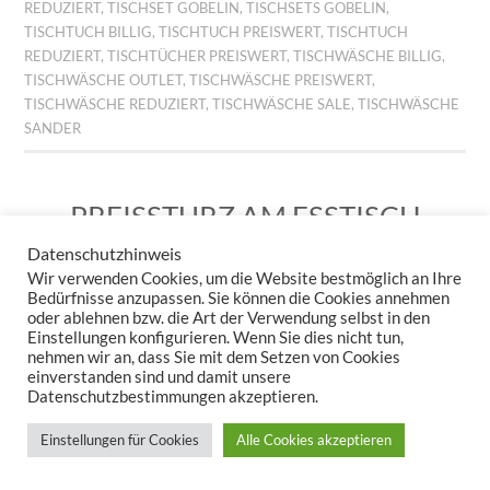
REDUZIERT
,
TISCHSET GOBELIN
,
TISCHSETS GOBELIN
,
TISCHTUCH BILLIG
,
TISCHTUCH PREISWERT
,
TISCHTUCH
REDUZIERT
,
TISCHTÜCHER PREISWERT
,
TISCHWÄSCHE BILLIG
,
TISCHWÄSCHE OUTLET
,
TISCHWÄSCHE PREISWERT
,
TISCHWÄSCHE REDUZIERT
,
TISCHWÄSCHE SALE
,
TISCHWÄSCHE
SANDER
PREISSTURZ AM ESSTISCH
– JETZT WIRD’S WILD!
Datenschutzhinweis
Wir verwenden Cookies, um die Website bestmöglich an Ihre
29. JUNI 2026
KERSTIN STEPPUHN
HINTERLASSE EINEN
Bedürfnisse anzupassen. Sie können die Cookies annehmen
KOMMENTAR
oder ablehnen bzw. die Art der Verwendung selbst in den
Einstellungen konfigurieren. Wenn Sie dies nicht tun,
nehmen wir an, dass Sie mit dem Setzen von Cookies
einverstanden sind und damit unsere
Datenschutzbestimmungen akzeptieren.
Einstellungen für Cookies
Alle Cookies akzeptieren