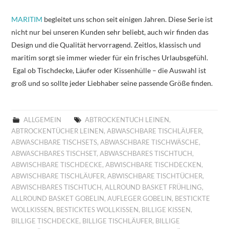
MARITIM
begleitet uns schon seit einigen Jahren. Diese Serie ist
nicht nur bei unseren Kunden sehr beliebt, auch wir finden das
Design und die Qualität hervorragend. Zeitlos, klassisch und
maritim sorgt sie immer wieder für ein frisches Urlaubsgefühl.
Egal ob Tischdecke, Läufer oder Kissenhülle – die Auswahl ist
groß und so sollte jeder Liebhaber seine passende Größe finden.
ALLGEMEIN
ABTROCKENTUCH LEINEN
,
ABTROCKENTÜCHER LEINEN
,
ABWASCHBARE TISCHLÄUFER
,
ABWASCHBARE TISCHSETS
,
ABWASCHBARE TISCHWÄSCHE
,
ABWASCHBARES TISCHSET
,
ABWASCHBARES TISCHTUCH
,
ABWISCHBARE TISCHDECKE
,
ABWISCHBARE TISCHDECKEN
,
ABWISCHBARE TISCHLÄUFER
,
ABWISCHBARE TISCHTÜCHER
,
ABWISCHBARES TISCHTUCH
,
ALLROUND BASKET FRÜHLING
,
ALLROUND BASKET GOBELIN
,
AUFLEGER GOBELIN
,
BESTICKTE
WOLLKISSEN
,
BESTICKTES WOLLKISSEN
,
BILLIGE KISSEN
,
BILLIGE TISCHDECKE
,
BILLIGE TISCHLÄUFER
,
BILLIGE