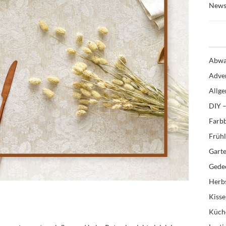
News
Abwa
Adve
Allg
DIY –
Farb
Früh
Gart
Gedec
Herb
Kiss
Küch