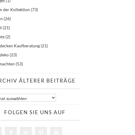
ges
(1)
n der Kollektion
(73)
rn
(26)
t
(21)
pte
(2)
hdecken Kaufberatung
(21)
hdeko
(23)
nachten
(53)
RCHIV ÄLTERER BEITRÄGE
v
er
äge
FOLGEN SIE UNS AUF