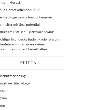
 mehr Herbst!
eue Herbstkollektion 2026!
enlieblinge zum Schnäppchenpreis
nhelfer mit Sparpotential
sturz am Esstisch – jetzt wird’s wild!
ichtige Tischdecke finden – oder warum
ienfeiern immer einen kleinen
raschungsmoment bereithalten
SEITEN
nschutzerklärung
mal, wer hier bloggt
essum
agram
 uns