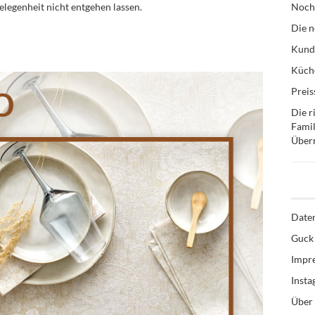
Gelegenheit nicht entgehen lassen.
Noch
Die n
Kund
Küche
Preis
Die r
Famil
Über
Date
Guck 
Impr
Inst
Über