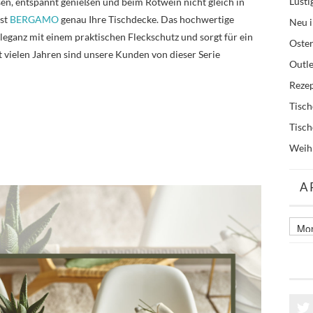
Lusti
sen, entspannt genießen und beim Rotwein nicht gleich in
ist
BERGAMO
genau Ihre Tischdecke. Das hochwertige
Neu i
eganz mit einem praktischen Fleckschutz und sorgt für ein
Oste
 vielen Jahren sind unsere Kunden von dieser Serie
Outle
Reze
Tisc
Tisc
Weih
A
Archi
älter
Beitr