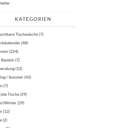
letter
KATEGORIEN
schbare Tischwäsche
(7)
ntskalender
(48)
emein
(224)
 Basteln
(7)
beratung
(12)
ling / Sommer
(42)
en
(7)
kte Tische
(29)
st/Winter
(29)
en
(12)
e
(2)