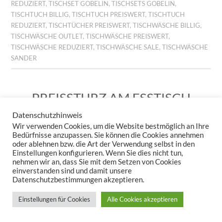
REDUZIERT
,
TISCHSET GOBELIN
,
TISCHSETS GOBELIN
,
TISCHTUCH BILLIG
,
TISCHTUCH PREISWERT
,
TISCHTUCH
REDUZIERT
,
TISCHTÜCHER PREISWERT
,
TISCHWÄSCHE BILLIG
,
TISCHWÄSCHE OUTLET
,
TISCHWÄSCHE PREISWERT
,
TISCHWÄSCHE REDUZIERT
,
TISCHWÄSCHE SALE
,
TISCHWÄSCHE
SANDER
PREISSTURZ AM ESSTISCH
– JETZT WIRD’S WILD!
Datenschutzhinweis
Wir verwenden Cookies, um die Website bestmöglich an Ihre
29. JUNI 2026
KERSTIN STEPPUHN
HINTERLASSE EINEN
Bedürfnisse anzupassen. Sie können die Cookies annehmen
KOMMENTAR
oder ablehnen bzw. die Art der Verwendung selbst in den
Einstellungen konfigurieren. Wenn Sie dies nicht tun,
nehmen wir an, dass Sie mit dem Setzen von Cookies
einverstanden sind und damit unsere
Datenschutzbestimmungen akzeptieren.
Einstellungen für Cookies
Alle Cookies akzeptieren