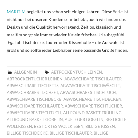
MARITIM
begleitet uns schon seit einigen Jahren. Diese Serie ist
nicht nur bei unseren Kunden sehr beliebt, auch wir finden das
Design und die Qualität hervorragend. Zeitlos, klassisch und
maritim sorgt sie immer wieder für ein frisches Urlaubsgefühl.
Egal ob Tischdecke, Läufer oder Kissenhülle – die Auswahl ist
groß und so sollte jeder Liebhaber seine passende Größe finden.
ALLGEMEIN
ABTROCKENTUCH LEINEN
,
ABTROCKENTÜCHER LEINEN
,
ABWASCHBARE TISCHLÄUFER
,
ABWASCHBARE TISCHSETS
,
ABWASCHBARE TISCHWÄSCHE
,
ABWASCHBARES TISCHSET
,
ABWASCHBARES TISCHTUCH
,
ABWISCHBARE TISCHDECKE
,
ABWISCHBARE TISCHDECKEN
,
ABWISCHBARE TISCHLÄUFER
,
ABWISCHBARE TISCHTÜCHER
,
ABWISCHBARES TISCHTUCH
,
ALLROUND BASKET FRÜHLING
,
ALLROUND BASKET GOBELIN
,
AUFLEGER GOBELIN
,
BESTICKTE
WOLLKISSEN
,
BESTICKTES WOLLKISSEN
,
BILLIGE KISSEN
,
BILLIGE TISCHDECKE
,
BILLIGE TISCHLÄUFER
,
BILLIGE