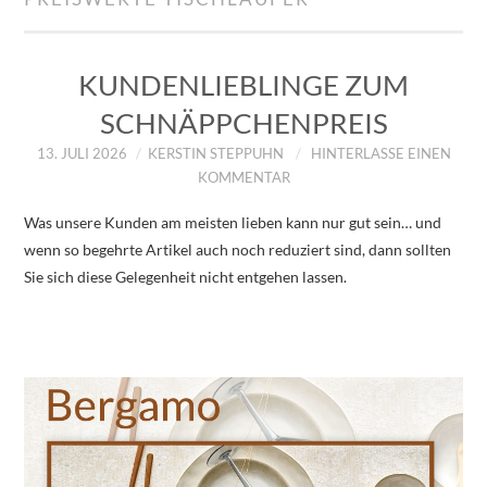
IMPRESSUM
ÜBER UNS
KUNDENLIEBLINGE ZUM
SCHNÄPPCHENPREIS
ZUM SHOP
13. JULI 2026
KERSTIN STEPPUHN
HINTERLASSE EINEN
KOMMENTAR
DATENSCHUTZERKLÄRUNG
Was unsere Kunden am meisten lieben kann nur gut sein… und
wenn so begehrte Artikel auch noch reduziert sind, dann sollten
Sie sich diese Gelegenheit nicht entgehen lassen.