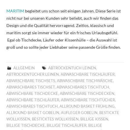
MARITIM
begleitet uns schon seit einigen Jahren. Diese Serie ist
nicht nur bei unseren Kunden sehr beliebt, auch wir finden das
Design und die Qualität hervorragend. Zeitlos, klassisch und
maritim sorgt sie immer wieder für ein frisches Urlaubsgefühl.
Egal ob Tischdecke, Läufer oder Kissenhülle – die Auswahl ist
groß und so sollte jeder Liebhaber seine passende Größe finden.
ALLGEMEIN
ABTROCKENTUCH LEINEN
,
ABTROCKENTÜCHER LEINEN
,
ABWASCHBARE TISCHLÄUFER
,
ABWASCHBARE TISCHSETS
,
ABWASCHBARE TISCHWÄSCHE
,
ABWASCHBARES TISCHSET
,
ABWASCHBARES TISCHTUCH
,
ABWISCHBARE TISCHDECKE
,
ABWISCHBARE TISCHDECKEN
,
ABWISCHBARE TISCHLÄUFER
,
ABWISCHBARE TISCHTÜCHER
,
ABWISCHBARES TISCHTUCH
,
ALLROUND BASKET FRÜHLING
,
ALLROUND BASKET GOBELIN
,
AUFLEGER GOBELIN
,
BESTICKTE
WOLLKISSEN
,
BESTICKTES WOLLKISSEN
,
BILLIGE KISSEN
,
BILLIGE TISCHDECKE
,
BILLIGE TISCHLÄUFER
,
BILLIGE