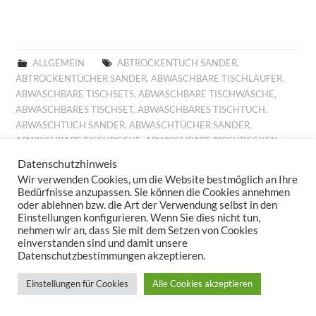
ALLGEMEIN
ABTROCKENTUCH SANDER
,
ABTROCKENTÜCHER SANDER
,
ABWASCHBARE TISCHLÄUFER
,
ABWASCHBARE TISCHSETS
,
ABWASCHBARE TISCHWÄSCHE
,
ABWASCHBARES TISCHSET
,
ABWASCHBARES TISCHTUCH
,
ABWASCHTUCH SANDER
,
ABWASCHTÜCHER SANDER
,
ABWISCHBARE TISCHDECKE
,
ABWISCHBARE TISCHDECKEN
,
ABWISCHBARE TISCHLÄUFER
,
ABWISCHBARE TISCHTÜCHER
,
Datenschutzhinweis
ABWISCHBARES TISCHTUCH
,
ALLROUND BASKET FRÜHLING
,
Wir verwenden Cookies, um die Website bestmöglich an Ihre
ALLROUND BASKET GOBELIN
,
AUFLEGER GOBELIN
,
BESTICKTE
Bedürfnisse anzupassen. Sie können die Cookies annehmen
WOLLKISSEN
,
BESTICKTES WOLLKISSEN
,
BILLIGE KISSEN
,
oder ablehnen bzw. die Art der Verwendung selbst in den
Einstellungen konfigurieren. Wenn Sie dies nicht tun,
BILLIGE TISCHDECKE
,
BILLIGE TISCHLÄUFER
,
BILLIGE
nehmen wir an, dass Sie mit dem Setzen von Cookies
TISCHWÄSCHE
,
BILLIGES TISCHTUCH
,
BROTKORB FRÜHLING
,
einverstanden sind und damit unsere
BROTKORB HERBST
,
BROTKORB SANDER
,
DECKCHEN GOBELIN
,
Datenschutzbestimmungen akzeptieren.
DIGITALDRUCK
,
DIGITALDRUCK FRÜHLING
,
FESTLICHE
TISCHDECKE
,
FESTLICHE TISCHDECKEN
,
FESTLICHE
Einstellungen für Cookies
Alle Cookies akzeptieren
TISCHTÜCHER
,
FESTLICHES TISCHTUCH
,
FRÜHJAHRSKOLLEKTION 2025
,
FRÜHJAHRSKOLLEKTION