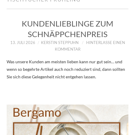
IMPRESSUM
ÜBER UNS
KUNDENLIEBLINGE ZUM
SCHNÄPPCHENPREIS
ZUM SHOP
13. JULI 2026
KERSTIN STEPPUHN
HINTERLASSE EINEN
KOMMENTAR
DATENSCHUTZERKLÄRUNG
Was unsere Kunden am meisten lieben kann nur gut sein… und
wenn so begehrte Artikel auch noch reduziert sind, dann sollten
Sie sich diese Gelegenheit nicht entgehen lassen.