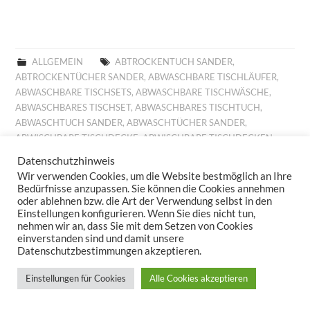
ALLGEMEIN
ABTROCKENTUCH SANDER
,
ABTROCKENTÜCHER SANDER
,
ABWASCHBARE TISCHLÄUFER
,
ABWASCHBARE TISCHSETS
,
ABWASCHBARE TISCHWÄSCHE
,
ABWASCHBARES TISCHSET
,
ABWASCHBARES TISCHTUCH
,
ABWASCHTUCH SANDER
,
ABWASCHTÜCHER SANDER
,
ABWISCHBARE TISCHDECKE
,
ABWISCHBARE TISCHDECKEN
,
ABWISCHBARE TISCHLÄUFER
,
ABWISCHBARE TISCHTÜCHER
,
Datenschutzhinweis
ABWISCHBARES TISCHTUCH
,
ALLROUND BASKET FRÜHLING
,
Wir verwenden Cookies, um die Website bestmöglich an Ihre
ALLROUND BASKET GOBELIN
,
AUFLEGER GOBELIN
,
BESTICKTE
Bedürfnisse anzupassen. Sie können die Cookies annehmen
WOLLKISSEN
,
BESTICKTES WOLLKISSEN
,
BILLIGE KISSEN
,
oder ablehnen bzw. die Art der Verwendung selbst in den
Einstellungen konfigurieren. Wenn Sie dies nicht tun,
BILLIGE TISCHDECKE
,
BILLIGE TISCHLÄUFER
,
BILLIGE
nehmen wir an, dass Sie mit dem Setzen von Cookies
TISCHWÄSCHE
,
BILLIGES TISCHTUCH
,
BROTKORB FRÜHLING
,
einverstanden sind und damit unsere
BROTKORB HERBST
,
BROTKORB SANDER
,
DECKCHEN GOBELIN
,
Datenschutzbestimmungen akzeptieren.
DIGITALDRUCK
,
DIGITALDRUCK FRÜHLING
,
FESTLICHE
TISCHDECKE
,
FESTLICHE TISCHDECKEN
,
FESTLICHE
Einstellungen für Cookies
Alle Cookies akzeptieren
TISCHTÜCHER
,
FESTLICHES TISCHTUCH
,
FRÜHJAHRSKOLLEKTION 2025
,
FRÜHJAHRSKOLLEKTION