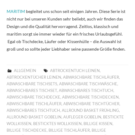
MARITIM
begleitet uns schon seit einigen Jahren. Diese Serie ist
nicht nur bei unseren Kunden sehr beliebt, auch wir finden das
Design und die Qualität hervorragend. Zeitlos, klassisch und
maritim sorgt sie immer wieder für ein frisches Urlaubsgefühl.
Egal ob Tischdecke, Läufer oder Kissenhülle – die Auswahl ist
groß und so sollte jeder Liebhaber seine passende Größe finden.
ALLGEMEIN
ABTROCKENTUCH LEINEN
,
ABTROCKENTÜCHER LEINEN
,
ABWASCHBARE TISCHLÄUFER
,
ABWASCHBARE TISCHSETS
,
ABWASCHBARE TISCHWÄSCHE
,
ABWASCHBARES TISCHSET
,
ABWASCHBARES TISCHTUCH
,
ABWISCHBARE TISCHDECKE
,
ABWISCHBARE TISCHDECKEN
,
ABWISCHBARE TISCHLÄUFER
,
ABWISCHBARE TISCHTÜCHER
,
ABWISCHBARES TISCHTUCH
,
ALLROUND BASKET FRÜHLING
,
ALLROUND BASKET GOBELIN
,
AUFLEGER GOBELIN
,
BESTICKTE
WOLLKISSEN
,
BESTICKTES WOLLKISSEN
,
BILLIGE KISSEN
,
BILLIGE TISCHDECKE
,
BILLIGE TISCHLÄUFER
,
BILLIGE