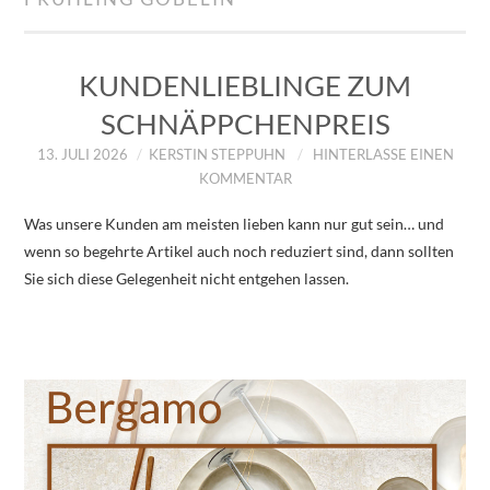
IMPRESSUM
ÜBER UNS
KUNDENLIEBLINGE ZUM
SCHNÄPPCHENPREIS
ZUM SHOP
13. JULI 2026
KERSTIN STEPPUHN
HINTERLASSE EINEN
KOMMENTAR
DATENSCHUTZERKLÄRUNG
Was unsere Kunden am meisten lieben kann nur gut sein… und
wenn so begehrte Artikel auch noch reduziert sind, dann sollten
Sie sich diese Gelegenheit nicht entgehen lassen.