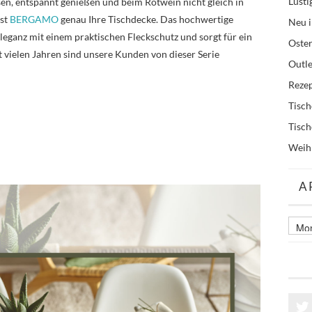
Lusti
sen, entspannt genießen und beim Rotwein nicht gleich in
ist
BERGAMO
genau Ihre Tischdecke. Das hochwertige
Neu i
eganz mit einem praktischen Fleckschutz und sorgt für ein
Oste
 vielen Jahren sind unsere Kunden von dieser Serie
Outle
Reze
Tisc
Tisc
Weih
A
Archi
älter
Beitr