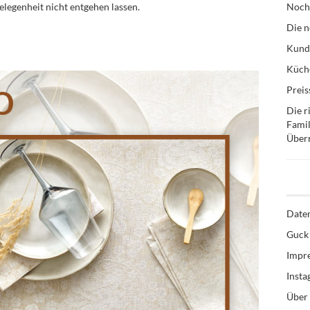
Gelegenheit nicht entgehen lassen.
Noch
Die n
Kund
Küche
Preis
Die r
Famil
Über
Date
Guck 
Impr
Inst
Über