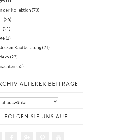
ges
(1)
n der Kollektion
(73)
rn
(26)
t
(21)
pte
(2)
hdecken Kaufberatung
(21)
hdeko
(23)
nachten
(53)
RCHIV ÄLTERER BEITRÄGE
v
er
äge
FOLGEN SIE UNS AUF