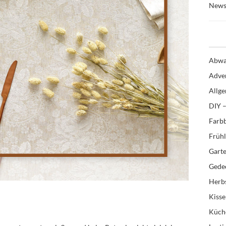
News
Abwa
Adve
Allg
DIY –
Farb
Früh
Gart
Gedec
Herb
Kiss
Küch