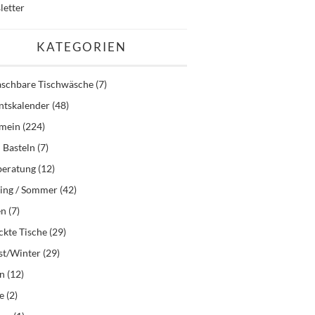
letter
KATEGORIEN
schbare Tischwäsche
(7)
ntskalender
(48)
emein
(224)
 Basteln
(7)
beratung
(12)
ling / Sommer
(42)
en
(7)
kte Tische
(29)
st/Winter
(29)
en
(12)
e
(2)