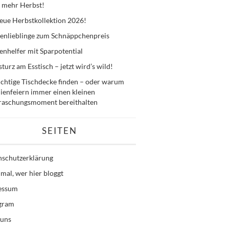
 mehr Herbst!
eue Herbstkollektion 2026!
enlieblinge zum Schnäppchenpreis
nhelfer mit Sparpotential
sturz am Esstisch – jetzt wird’s wild!
ichtige Tischdecke finden – oder warum
ienfeiern immer einen kleinen
raschungsmoment bereithalten
SEITEN
nschutzerklärung
mal, wer hier bloggt
essum
agram
 uns