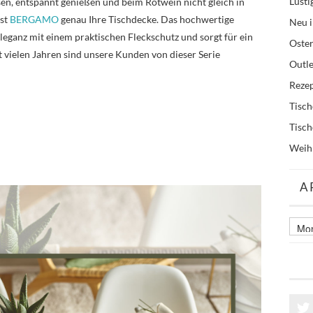
Lusti
sen, entspannt genießen und beim Rotwein nicht gleich in
ist
BERGAMO
genau Ihre Tischdecke. Das hochwertige
Neu i
eganz mit einem praktischen Fleckschutz und sorgt für ein
Oste
 vielen Jahren sind unsere Kunden von dieser Serie
Outle
Reze
Tisc
Tisc
Weih
A
Archi
älter
Beitr