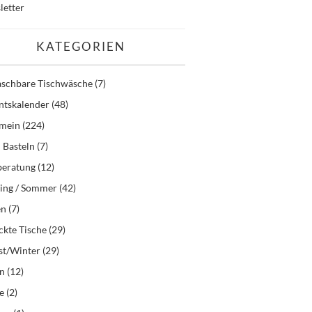
letter
KATEGORIEN
schbare Tischwäsche
(7)
ntskalender
(48)
emein
(224)
 Basteln
(7)
beratung
(12)
ling / Sommer
(42)
en
(7)
kte Tische
(29)
st/Winter
(29)
en
(12)
e
(2)