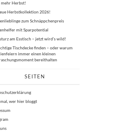
 mehr Herbst!
eue Herbstkollektion 2026!
enlieblinge zum Schnäppchenpreis
nhelfer mit Sparpotential
sturz am Esstisch – jetzt wird’s wild!
ichtige Tischdecke finden – oder warum
ienfeiern immer einen kleinen
raschungsmoment bereithalten
SEITEN
nschutzerklärung
mal, wer hier bloggt
essum
agram
 uns