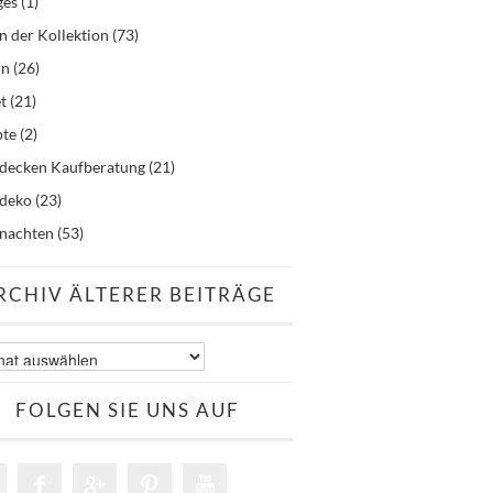
ges
(1)
n der Kollektion
(73)
rn
(26)
t
(21)
pte
(2)
hdecken Kaufberatung
(21)
hdeko
(23)
nachten
(53)
RCHIV ÄLTERER BEITRÄGE
v
er
äge
FOLGEN SIE UNS AUF