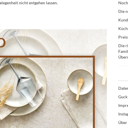
Gelegenheit nicht entgehen lassen.
Noch
Die n
Kund
Küche
Preis
Die r
Famil
Über
Date
Guck 
Impr
Inst
Über