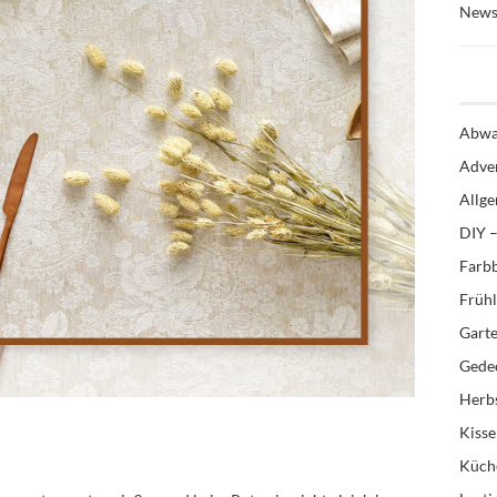
News
Abwa
Adve
Allg
DIY –
Farb
Früh
Gart
Gedec
Herb
Kiss
Küch