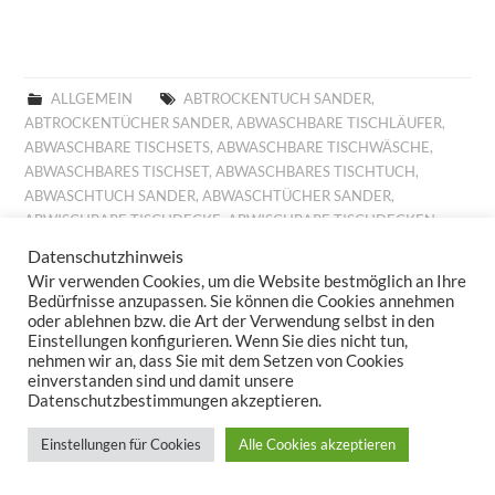
ALLGEMEIN
ABTROCKENTUCH SANDER
,
ABTROCKENTÜCHER SANDER
,
ABWASCHBARE TISCHLÄUFER
,
ABWASCHBARE TISCHSETS
,
ABWASCHBARE TISCHWÄSCHE
,
ABWASCHBARES TISCHSET
,
ABWASCHBARES TISCHTUCH
,
ABWASCHTUCH SANDER
,
ABWASCHTÜCHER SANDER
,
ABWISCHBARE TISCHDECKE
,
ABWISCHBARE TISCHDECKEN
,
ABWISCHBARE TISCHLÄUFER
,
ABWISCHBARE TISCHTÜCHER
,
Datenschutzhinweis
ABWISCHBARES TISCHTUCH
,
ALLROUND BASKET FRÜHLING
,
Wir verwenden Cookies, um die Website bestmöglich an Ihre
ALLROUND BASKET GOBELIN
,
AUFLEGER GOBELIN
,
BESTICKTE
Bedürfnisse anzupassen. Sie können die Cookies annehmen
WOLLKISSEN
,
BESTICKTES WOLLKISSEN
,
BILLIGE KISSEN
,
oder ablehnen bzw. die Art der Verwendung selbst in den
Einstellungen konfigurieren. Wenn Sie dies nicht tun,
BILLIGE TISCHDECKE
,
BILLIGE TISCHLÄUFER
,
BILLIGE
nehmen wir an, dass Sie mit dem Setzen von Cookies
TISCHWÄSCHE
,
BILLIGES TISCHTUCH
,
BROTKORB FRÜHLING
,
einverstanden sind und damit unsere
BROTKORB HERBST
,
BROTKORB SANDER
,
DECKCHEN GOBELIN
,
Datenschutzbestimmungen akzeptieren.
DIGITALDRUCK
,
DIGITALDRUCK FRÜHLING
,
FESTLICHE
TISCHDECKE
,
FESTLICHE TISCHDECKEN
,
FESTLICHE
Einstellungen für Cookies
Alle Cookies akzeptieren
TISCHTÜCHER
,
FESTLICHES TISCHTUCH
,
FRÜHJAHRSKOLLEKTION 2025
,
FRÜHJAHRSKOLLEKTION