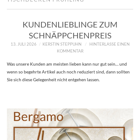
IMPRESSUM
ÜBER UNS
KUNDENLIEBLINGE ZUM
SCHNÄPPCHENPREIS
ZUM SHOP
13. JULI 2026
KERSTIN STEPPUHN
HINTERLASSE EINEN
KOMMENTAR
DATENSCHUTZERKLÄRUNG
Was unsere Kunden am meisten lieben kann nur gut sein… und
wenn so begehrte Artikel auch noch reduziert sind, dann sollten
Sie sich diese Gelegenheit nicht entgehen lassen.