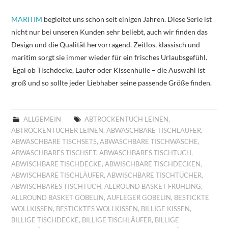
MARITIM
begleitet uns schon seit einigen Jahren. Diese Serie ist
nicht nur bei unseren Kunden sehr beliebt, auch wir finden das
Design und die Qualität hervorragend. Zeitlos, klassisch und
maritim sorgt sie immer wieder für ein frisches Urlaubsgefühl.
Egal ob Tischdecke, Läufer oder Kissenhülle – die Auswahl ist
groß und so sollte jeder Liebhaber seine passende Größe finden.
ALLGEMEIN
ABTROCKENTUCH LEINEN
,
ABTROCKENTÜCHER LEINEN
,
ABWASCHBARE TISCHLÄUFER
,
ABWASCHBARE TISCHSETS
,
ABWASCHBARE TISCHWÄSCHE
,
ABWASCHBARES TISCHSET
,
ABWASCHBARES TISCHTUCH
,
ABWISCHBARE TISCHDECKE
,
ABWISCHBARE TISCHDECKEN
,
ABWISCHBARE TISCHLÄUFER
,
ABWISCHBARE TISCHTÜCHER
,
ABWISCHBARES TISCHTUCH
,
ALLROUND BASKET FRÜHLING
,
ALLROUND BASKET GOBELIN
,
AUFLEGER GOBELIN
,
BESTICKTE
WOLLKISSEN
,
BESTICKTES WOLLKISSEN
,
BILLIGE KISSEN
,
BILLIGE TISCHDECKE
,
BILLIGE TISCHLÄUFER
,
BILLIGE