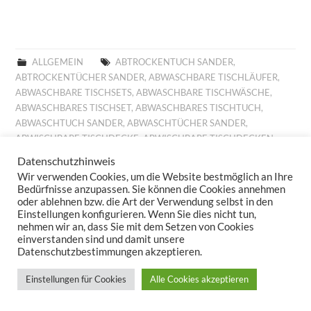
ALLGEMEIN
ABTROCKENTUCH SANDER
,
ABTROCKENTÜCHER SANDER
,
ABWASCHBARE TISCHLÄUFER
,
ABWASCHBARE TISCHSETS
,
ABWASCHBARE TISCHWÄSCHE
,
ABWASCHBARES TISCHSET
,
ABWASCHBARES TISCHTUCH
,
ABWASCHTUCH SANDER
,
ABWASCHTÜCHER SANDER
,
ABWISCHBARE TISCHDECKE
,
ABWISCHBARE TISCHDECKEN
,
ABWISCHBARE TISCHLÄUFER
,
ABWISCHBARE TISCHTÜCHER
,
Datenschutzhinweis
ABWISCHBARES TISCHTUCH
,
ALLROUND BASKET FRÜHLING
,
Wir verwenden Cookies, um die Website bestmöglich an Ihre
ALLROUND BASKET GOBELIN
,
AUFLEGER GOBELIN
,
BESTICKTE
Bedürfnisse anzupassen. Sie können die Cookies annehmen
WOLLKISSEN
,
BESTICKTES WOLLKISSEN
,
BILLIGE KISSEN
,
oder ablehnen bzw. die Art der Verwendung selbst in den
Einstellungen konfigurieren. Wenn Sie dies nicht tun,
BILLIGE TISCHDECKE
,
BILLIGE TISCHLÄUFER
,
BILLIGE
nehmen wir an, dass Sie mit dem Setzen von Cookies
TISCHWÄSCHE
,
BILLIGES TISCHTUCH
,
BROTKORB FRÜHLING
,
einverstanden sind und damit unsere
BROTKORB HERBST
,
BROTKORB SANDER
,
DECKCHEN GOBELIN
,
Datenschutzbestimmungen akzeptieren.
DIGITALDRUCK
,
DIGITALDRUCK FRÜHLING
,
FESTLICHE
TISCHDECKE
,
FESTLICHE TISCHDECKEN
,
FESTLICHE
Einstellungen für Cookies
Alle Cookies akzeptieren
TISCHTÜCHER
,
FESTLICHES TISCHTUCH
,
FRÜHJAHRSKOLLEKTION 2025
,
FRÜHJAHRSKOLLEKTION