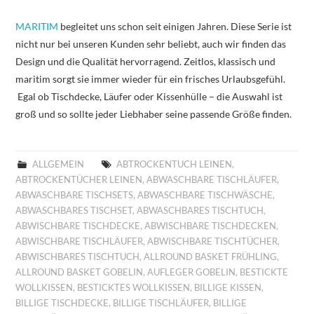
MARITIM
begleitet uns schon seit einigen Jahren. Diese Serie ist
nicht nur bei unseren Kunden sehr beliebt, auch wir finden das
Design und die Qualität hervorragend. Zeitlos, klassisch und
maritim sorgt sie immer wieder für ein frisches Urlaubsgefühl.
Egal ob Tischdecke, Läufer oder Kissenhülle – die Auswahl ist
groß und so sollte jeder Liebhaber seine passende Größe finden.
ALLGEMEIN
ABTROCKENTUCH LEINEN
,
ABTROCKENTÜCHER LEINEN
,
ABWASCHBARE TISCHLÄUFER
,
ABWASCHBARE TISCHSETS
,
ABWASCHBARE TISCHWÄSCHE
,
ABWASCHBARES TISCHSET
,
ABWASCHBARES TISCHTUCH
,
ABWISCHBARE TISCHDECKE
,
ABWISCHBARE TISCHDECKEN
,
ABWISCHBARE TISCHLÄUFER
,
ABWISCHBARE TISCHTÜCHER
,
ABWISCHBARES TISCHTUCH
,
ALLROUND BASKET FRÜHLING
,
ALLROUND BASKET GOBELIN
,
AUFLEGER GOBELIN
,
BESTICKTE
WOLLKISSEN
,
BESTICKTES WOLLKISSEN
,
BILLIGE KISSEN
,
BILLIGE TISCHDECKE
,
BILLIGE TISCHLÄUFER
,
BILLIGE