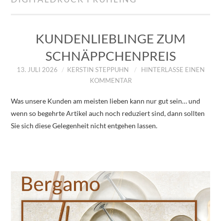
IMPRESSUM
ÜBER UNS
KUNDENLIEBLINGE ZUM
SCHNÄPPCHENPREIS
ZUM SHOP
13. JULI 2026
KERSTIN STEPPUHN
HINTERLASSE EINEN
KOMMENTAR
DATENSCHUTZERKLÄRUNG
Was unsere Kunden am meisten lieben kann nur gut sein… und
wenn so begehrte Artikel auch noch reduziert sind, dann sollten
Sie sich diese Gelegenheit nicht entgehen lassen.