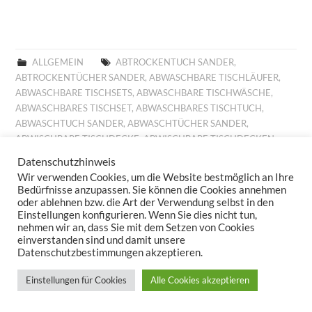
ALLGEMEIN
ABTROCKENTUCH SANDER
,
ABTROCKENTÜCHER SANDER
,
ABWASCHBARE TISCHLÄUFER
,
ABWASCHBARE TISCHSETS
,
ABWASCHBARE TISCHWÄSCHE
,
ABWASCHBARES TISCHSET
,
ABWASCHBARES TISCHTUCH
,
ABWASCHTUCH SANDER
,
ABWASCHTÜCHER SANDER
,
ABWISCHBARE TISCHDECKE
,
ABWISCHBARE TISCHDECKEN
,
ABWISCHBARE TISCHLÄUFER
,
ABWISCHBARE TISCHTÜCHER
,
Datenschutzhinweis
ABWISCHBARES TISCHTUCH
,
ALLROUND BASKET FRÜHLING
,
Wir verwenden Cookies, um die Website bestmöglich an Ihre
ALLROUND BASKET GOBELIN
,
AUFLEGER GOBELIN
,
BESTICKTE
Bedürfnisse anzupassen. Sie können die Cookies annehmen
WOLLKISSEN
,
BESTICKTES WOLLKISSEN
,
BILLIGE KISSEN
,
oder ablehnen bzw. die Art der Verwendung selbst in den
Einstellungen konfigurieren. Wenn Sie dies nicht tun,
BILLIGE TISCHDECKE
,
BILLIGE TISCHLÄUFER
,
BILLIGE
nehmen wir an, dass Sie mit dem Setzen von Cookies
TISCHWÄSCHE
,
BILLIGES TISCHTUCH
,
BROTKORB FRÜHLING
,
einverstanden sind und damit unsere
BROTKORB HERBST
,
BROTKORB SANDER
,
DECKCHEN GOBELIN
,
Datenschutzbestimmungen akzeptieren.
DIGITALDRUCK
,
DIGITALDRUCK FRÜHLING
,
FESTLICHE
TISCHDECKE
,
FESTLICHE TISCHDECKEN
,
FESTLICHE
Einstellungen für Cookies
Alle Cookies akzeptieren
TISCHTÜCHER
,
FESTLICHES TISCHTUCH
,
FRÜHJAHRSKOLLEKTION 2025
,
FRÜHJAHRSKOLLEKTION