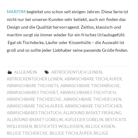
MARITIM
begleitet uns schon seit einigen Jahren. Diese Serie ist
nicht nur bei unseren Kunden sehr beliebt, auch wir finden das
Design und die Qualität hervorragend. Zeitlos, klassisch und
maritim sorgt sie immer wieder für ein frisches Urlaubsgefühl.
Egal ob Tischdecke, Läufer oder Kissenhülle – die Auswahl ist
groß und so sollte jeder Liebhaber seine passende Größe finden.
ALLGEMEIN
ABTROCKENTUCH LEINEN
,
ABTROCKENTÜCHER LEINEN
,
ABWASCHBARE TISCHLÄUFER
,
ABWASCHBARE TISCHSETS
,
ABWASCHBARE TISCHWÄSCHE
,
ABWASCHBARES TISCHSET
,
ABWASCHBARES TISCHTUCH
,
ABWISCHBARE TISCHDECKE
,
ABWISCHBARE TISCHDECKEN
,
ABWISCHBARE TISCHLÄUFER
,
ABWISCHBARE TISCHTÜCHER
,
ABWISCHBARES TISCHTUCH
,
ALLROUND BASKET FRÜHLING
,
ALLROUND BASKET GOBELIN
,
AUFLEGER GOBELIN
,
BESTICKTE
WOLLKISSEN
,
BESTICKTES WOLLKISSEN
,
BILLIGE KISSEN
,
BILLIGE TISCHDECKE
,
BILLIGE TISCHLÄUFER
,
BILLIGE