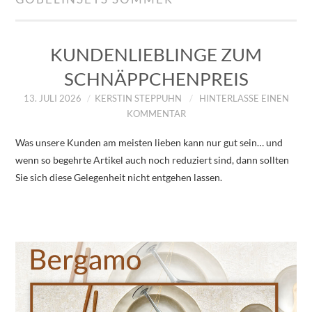
IMPRESSUM
ÜBER UNS
KUNDENLIEBLINGE ZUM
SCHNÄPPCHENPREIS
ZUM SHOP
13. JULI 2026
KERSTIN STEPPUHN
HINTERLASSE EINEN
KOMMENTAR
DATENSCHUTZERKLÄRUNG
Was unsere Kunden am meisten lieben kann nur gut sein… und
wenn so begehrte Artikel auch noch reduziert sind, dann sollten
Sie sich diese Gelegenheit nicht entgehen lassen.