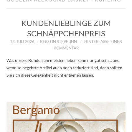
IMPRESSUM
ÜBER UNS
KUNDENLIEBLINGE ZUM
SCHNÄPPCHENPREIS
ZUM SHOP
13. JULI 2026
KERSTIN STEPPUHN
HINTERLASSE EINEN
KOMMENTAR
DATENSCHUTZERKLÄRUNG
Was unsere Kunden am meisten lieben kann nur gut sein… und
wenn so begehrte Artikel auch noch reduziert sind, dann sollten
Sie sich diese Gelegenheit nicht entgehen lassen.