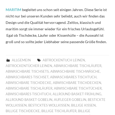
MARITIM
begleitet uns schon seit einigen Jahren. Diese Serie ist
nicht nur bei unseren Kunden sehr beliebt, auch wir finden das
Design und die Qualität hervorragend. Zeitlos, klassisch und
maritim sorgt sie immer wieder für ein frisches Urlaubsgefühl.
Egal ob Tischdecke, Läufer oder Kissenhülle – die Auswahl ist
groß und so sollte jeder Liebhaber seine passende Größe finden.
ALLGEMEIN
ABTROCKENTUCH LEINEN
,
ABTROCKENTÜCHER LEINEN
,
ABWASCHBARE TISCHLÄUFER
,
ABWASCHBARE TISCHSETS
,
ABWASCHBARE TISCHWÄSCHE
,
ABWASCHBARES TISCHSET
,
ABWASCHBARES TISCHTUCH
,
ABWISCHBARE TISCHDECKE
,
ABWISCHBARE TISCHDECKEN
,
ABWISCHBARE TISCHLÄUFER
,
ABWISCHBARE TISCHTÜCHER
,
ABWISCHBARES TISCHTUCH
,
ALLROUND BASKET FRÜHLING
,
ALLROUND BASKET GOBELIN
,
AUFLEGER GOBELIN
,
BESTICKTE
WOLLKISSEN
,
BESTICKTES WOLLKISSEN
,
BILLIGE KISSEN
,
BILLIGE TISCHDECKE
,
BILLIGE TISCHLÄUFER
,
BILLIGE