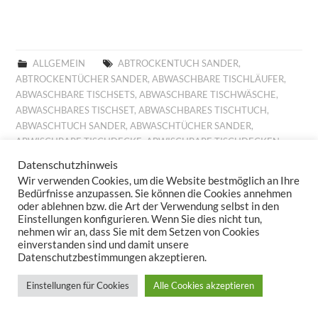
ALLGEMEIN
ABTROCKENTUCH SANDER
,
ABTROCKENTÜCHER SANDER
,
ABWASCHBARE TISCHLÄUFER
,
ABWASCHBARE TISCHSETS
,
ABWASCHBARE TISCHWÄSCHE
,
ABWASCHBARES TISCHSET
,
ABWASCHBARES TISCHTUCH
,
ABWASCHTUCH SANDER
,
ABWASCHTÜCHER SANDER
,
ABWISCHBARE TISCHDECKE
,
ABWISCHBARE TISCHDECKEN
,
ABWISCHBARE TISCHLÄUFER
,
ABWISCHBARE TISCHTÜCHER
,
Datenschutzhinweis
ABWISCHBARES TISCHTUCH
,
ALLROUND BASKET FRÜHLING
,
Wir verwenden Cookies, um die Website bestmöglich an Ihre
ALLROUND BASKET GOBELIN
,
AUFLEGER GOBELIN
,
BESTICKTE
Bedürfnisse anzupassen. Sie können die Cookies annehmen
WOLLKISSEN
,
BESTICKTES WOLLKISSEN
,
BILLIGE KISSEN
,
oder ablehnen bzw. die Art der Verwendung selbst in den
Einstellungen konfigurieren. Wenn Sie dies nicht tun,
BILLIGE TISCHDECKE
,
BILLIGE TISCHLÄUFER
,
BILLIGE
nehmen wir an, dass Sie mit dem Setzen von Cookies
TISCHWÄSCHE
,
BILLIGES TISCHTUCH
,
BROTKORB FRÜHLING
,
einverstanden sind und damit unsere
BROTKORB HERBST
,
BROTKORB SANDER
,
DECKCHEN GOBELIN
,
Datenschutzbestimmungen akzeptieren.
DIGITALDRUCK
,
DIGITALDRUCK FRÜHLING
,
FESTLICHE
TISCHDECKE
,
FESTLICHE TISCHDECKEN
,
FESTLICHE
Einstellungen für Cookies
Alle Cookies akzeptieren
TISCHTÜCHER
,
FESTLICHES TISCHTUCH
,
FRÜHJAHRSKOLLEKTION 2025
,
FRÜHJAHRSKOLLEKTION