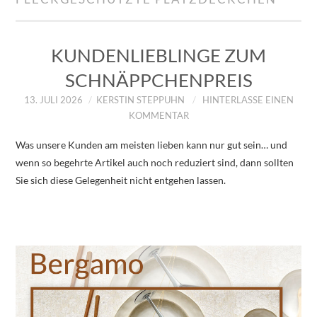
IMPRESSUM
ÜBER UNS
KUNDENLIEBLINGE ZUM
SCHNÄPPCHENPREIS
ZUM SHOP
13. JULI 2026
KERSTIN STEPPUHN
HINTERLASSE EINEN
KOMMENTAR
DATENSCHUTZERKLÄRUNG
Was unsere Kunden am meisten lieben kann nur gut sein… und
wenn so begehrte Artikel auch noch reduziert sind, dann sollten
Sie sich diese Gelegenheit nicht entgehen lassen.