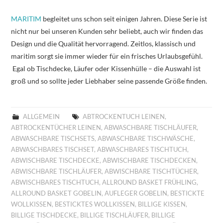
MARITIM
begleitet uns schon seit einigen Jahren. Diese Serie ist
nicht nur bei unseren Kunden sehr beliebt, auch wir finden das
Design und die Qualität hervorragend. Zeitlos, klassisch und
maritim sorgt sie immer wieder für ein frisches Urlaubsgefühl.
Egal ob Tischdecke, Läufer oder Kissenhülle – die Auswahl ist
groß und so sollte jeder Liebhaber seine passende Größe finden.
ALLGEMEIN
ABTROCKENTUCH LEINEN
,
ABTROCKENTÜCHER LEINEN
,
ABWASCHBARE TISCHLÄUFER
,
ABWASCHBARE TISCHSETS
,
ABWASCHBARE TISCHWÄSCHE
,
ABWASCHBARES TISCHSET
,
ABWASCHBARES TISCHTUCH
,
ABWISCHBARE TISCHDECKE
,
ABWISCHBARE TISCHDECKEN
,
ABWISCHBARE TISCHLÄUFER
,
ABWISCHBARE TISCHTÜCHER
,
ABWISCHBARES TISCHTUCH
,
ALLROUND BASKET FRÜHLING
,
ALLROUND BASKET GOBELIN
,
AUFLEGER GOBELIN
,
BESTICKTE
WOLLKISSEN
,
BESTICKTES WOLLKISSEN
,
BILLIGE KISSEN
,
BILLIGE TISCHDECKE
,
BILLIGE TISCHLÄUFER
,
BILLIGE