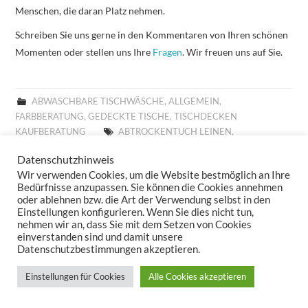
Menschen, die daran Platz nehmen.
Schreiben Sie uns gerne in den Kommentaren von Ihren schönen
Momenten oder stellen uns Ihre
Fragen
. Wir freuen uns auf Sie.
ABWASCHBARE TISCHWÄSCHE
,
ALLGEMEIN
,
FARBBERATUNG
,
GEDECKTE TISCHE
,
TISCHDECKEN
KAUFBERATUNG
ABTROCKENTUCH LEINEN
,
ABTROCKENTUCH SANDER
,
ABTROCKENTÜCHER LEINEN
,
Datenschutzhinweis
ABTROCKENTÜCHER SANDER
,
ABWASCHBARE TISCHLÄUFER
,
Wir verwenden Cookies, um die Website bestmöglich an Ihre
ABWASCHBARE TISCHSETS
,
ABWASCHBARE TISCHWÄSCHE
,
Bedürfnisse anzupassen. Sie können die Cookies annehmen
ABWASCHBARES TISCHSET
,
ABWASCHBARES TISCHTUCH
,
oder ablehnen bzw. die Art der Verwendung selbst in den
ABWASCHTUCH SANDER
,
ABWASCHTÜCHER SANDER
,
Einstellungen konfigurieren. Wenn Sie dies nicht tun,
ABWISCHBARE TISCHDECKE
,
ABWISCHBARE TISCHDECKEN
,
nehmen wir an, dass Sie mit dem Setzen von Cookies
einverstanden sind und damit unsere
ABWISCHBARE TISCHLÄUFER
,
ABWISCHBARE TISCHTÜCHER
,
Datenschutzbestimmungen akzeptieren.
ABWISCHBARES TISCHTUCH
,
ALLROUND BASKET FRÜHLING
,
ALLROUND BASKET GOBELIN
,
ALLROUND BASKET
Einstellungen für Cookies
Alle Cookies akzeptieren
WEIHNACHTEN
,
ALLTAGSTISCHDECKE
,
AUFLEGER GOBELIN
,
BESTICKTE WOLLKISSEN
,
BESTICKTES WOLLKISSEN
,
BILLIGE