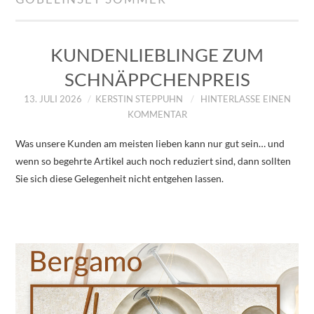
IMPRESSUM
ÜBER UNS
KUNDENLIEBLINGE ZUM
SCHNÄPPCHENPREIS
ZUM SHOP
13. JULI 2026
KERSTIN STEPPUHN
HINTERLASSE EINEN
KOMMENTAR
DATENSCHUTZERKLÄRUNG
Was unsere Kunden am meisten lieben kann nur gut sein… und
wenn so begehrte Artikel auch noch reduziert sind, dann sollten
Sie sich diese Gelegenheit nicht entgehen lassen.