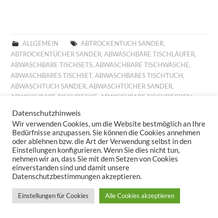
ALLGEMEIN
ABTROCKENTUCH SANDER
,
ABTROCKENTÜCHER SANDER
,
ABWASCHBARE TISCHLÄUFER
,
ABWASCHBARE TISCHSETS
,
ABWASCHBARE TISCHWÄSCHE
,
ABWASCHBARES TISCHSET
,
ABWASCHBARES TISCHTUCH
,
ABWASCHTUCH SANDER
,
ABWASCHTÜCHER SANDER
,
ABWISCHBARE TISCHDECKE
,
ABWISCHBARE TISCHDECKEN
,
ABWISCHBARE TISCHLÄUFER
,
ABWISCHBARE TISCHTÜCHER
,
Datenschutzhinweis
ABWISCHBARES TISCHTUCH
,
ALLROUND BASKET FRÜHLING
,
Wir verwenden Cookies, um die Website bestmöglich an Ihre
ALLROUND BASKET GOBELIN
,
AUFLEGER GOBELIN
,
BESTICKTE
Bedürfnisse anzupassen. Sie können die Cookies annehmen
WOLLKISSEN
,
BESTICKTES WOLLKISSEN
,
BILLIGE KISSEN
,
oder ablehnen bzw. die Art der Verwendung selbst in den
Einstellungen konfigurieren. Wenn Sie dies nicht tun,
BILLIGE TISCHDECKE
,
BILLIGE TISCHLÄUFER
,
BILLIGE
nehmen wir an, dass Sie mit dem Setzen von Cookies
TISCHWÄSCHE
,
BILLIGES TISCHTUCH
,
BROTKORB FRÜHLING
,
einverstanden sind und damit unsere
BROTKORB HERBST
,
BROTKORB SANDER
,
DECKCHEN GOBELIN
,
Datenschutzbestimmungen akzeptieren.
DIGITALDRUCK
,
DIGITALDRUCK FRÜHLING
,
FESTLICHE
TISCHDECKE
,
FESTLICHE TISCHDECKEN
,
FESTLICHE
Einstellungen für Cookies
Alle Cookies akzeptieren
TISCHTÜCHER
,
FESTLICHES TISCHTUCH
,
FRÜHJAHRSKOLLEKTION 2025
,
FRÜHJAHRSKOLLEKTION