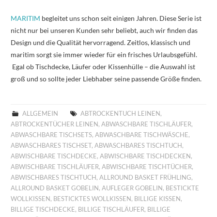
MARITIM
begleitet uns schon seit einigen Jahren. Diese Serie ist
nicht nur bei unseren Kunden sehr beliebt, auch wir finden das
Design und die Qualität hervorragend. Zeitlos, klassisch und
maritim sorgt sie immer wieder für ein frisches Urlaubsgefühl.
Egal ob Tischdecke, Läufer oder Kissenhülle – die Auswahl ist
groß und so sollte jeder Liebhaber seine passende Größe finden.
ALLGEMEIN
ABTROCKENTUCH LEINEN
,
ABTROCKENTÜCHER LEINEN
,
ABWASCHBARE TISCHLÄUFER
,
ABWASCHBARE TISCHSETS
,
ABWASCHBARE TISCHWÄSCHE
,
ABWASCHBARES TISCHSET
,
ABWASCHBARES TISCHTUCH
,
ABWISCHBARE TISCHDECKE
,
ABWISCHBARE TISCHDECKEN
,
ABWISCHBARE TISCHLÄUFER
,
ABWISCHBARE TISCHTÜCHER
,
ABWISCHBARES TISCHTUCH
,
ALLROUND BASKET FRÜHLING
,
ALLROUND BASKET GOBELIN
,
AUFLEGER GOBELIN
,
BESTICKTE
WOLLKISSEN
,
BESTICKTES WOLLKISSEN
,
BILLIGE KISSEN
,
BILLIGE TISCHDECKE
,
BILLIGE TISCHLÄUFER
,
BILLIGE