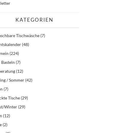
letter
KATEGORIEN
schbare Tischwäsche
(7)
ntskalender
(48)
emein
(224)
 Basteln
(7)
beratung
(12)
ling / Sommer
(42)
en
(7)
kte Tische
(29)
st/Winter
(29)
en
(12)
e
(2)