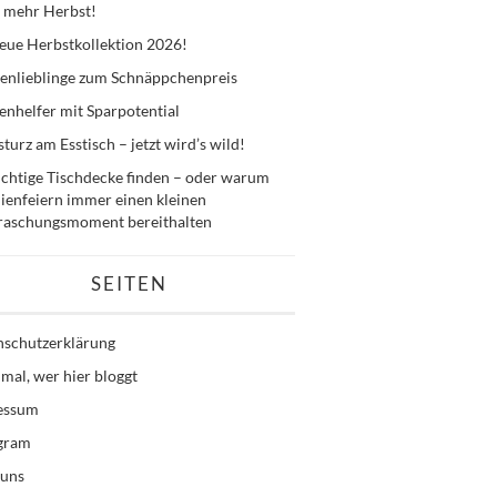
 mehr Herbst!
eue Herbstkollektion 2026!
enlieblinge zum Schnäppchenpreis
nhelfer mit Sparpotential
sturz am Esstisch – jetzt wird’s wild!
ichtige Tischdecke finden – oder warum
ienfeiern immer einen kleinen
raschungsmoment bereithalten
SEITEN
nschutzerklärung
mal, wer hier bloggt
essum
agram
 uns