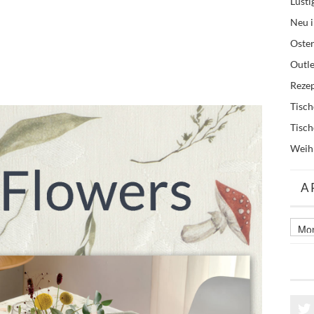
Lusti
Neu i
Oste
Outle
Reze
Tisc
Tisc
Weih
A
Archi
älter
Beitr