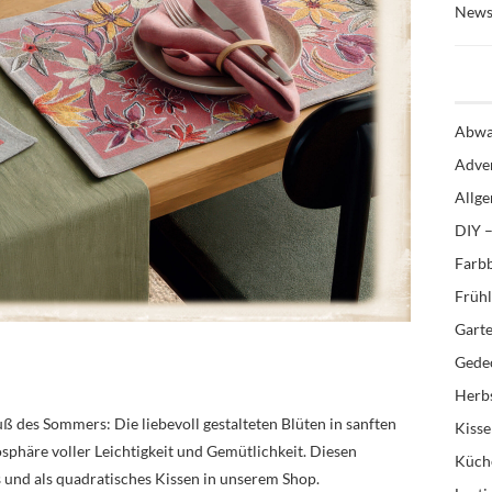
News
Abwa
Adve
Allg
DIY –
Farb
Früh
Gart
Gedec
Herb
uß des Sommers: Die liebevoll gestalteten Blüten in sanften
Kiss
phäre voller Leichtigkeit und Gemütlichkeit. Diesen
Küch
ts und als quadratisches Kissen in unserem Shop.