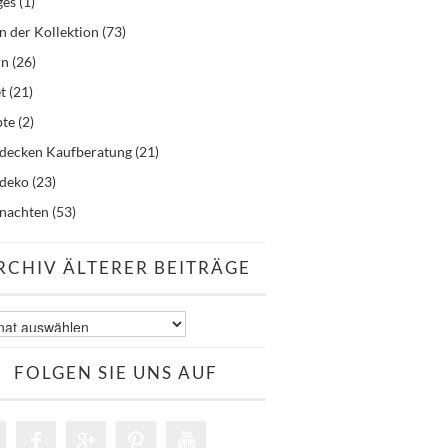
ges
(1)
n der Kollektion
(73)
rn
(26)
t
(21)
pte
(2)
hdecken Kaufberatung
(21)
hdeko
(23)
nachten
(53)
RCHIV ÄLTERER BEITRÄGE
v
er
äge
FOLGEN SIE UNS AUF