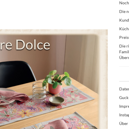
Noch
Die n
Kund
Küche
Preis
Die r
Famil
Über
Date
Guck 
Impr
Inst
Über