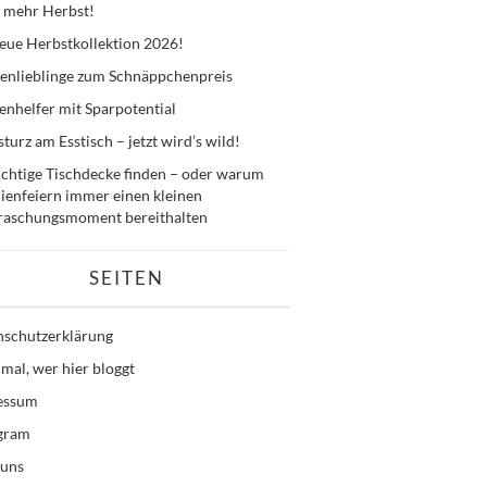
 mehr Herbst!
eue Herbstkollektion 2026!
enlieblinge zum Schnäppchenpreis
nhelfer mit Sparpotential
sturz am Esstisch – jetzt wird’s wild!
ichtige Tischdecke finden – oder warum
ienfeiern immer einen kleinen
raschungsmoment bereithalten
SEITEN
nschutzerklärung
mal, wer hier bloggt
essum
agram
 uns