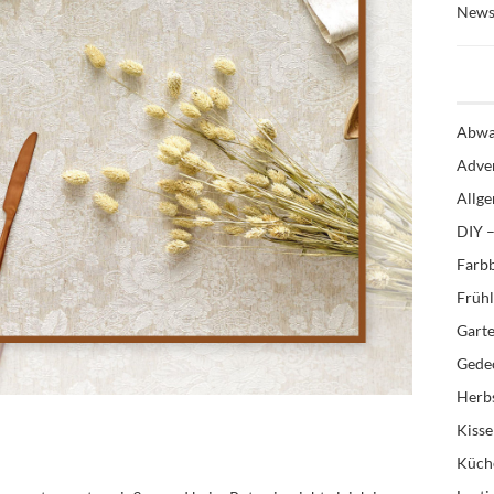
News
Abwa
Adve
Allg
DIY –
Farb
Früh
Gart
Gedec
Herb
Kiss
Küch