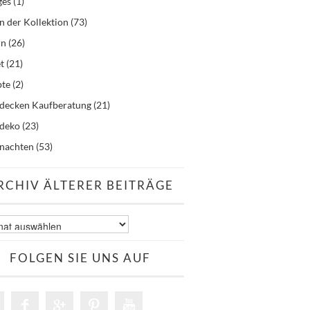
ges
(1)
n der Kollektion
(73)
rn
(26)
t
(21)
pte
(2)
hdecken Kaufberatung
(21)
hdeko
(23)
nachten
(53)
RCHIV ÄLTERER BEITRÄGE
v
er
äge
FOLGEN SIE UNS AUF