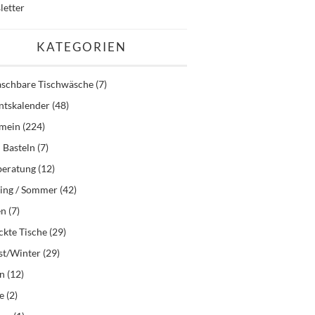
letter
KATEGORIEN
schbare Tischwäsche
(7)
ntskalender
(48)
emein
(224)
 Basteln
(7)
beratung
(12)
ling / Sommer
(42)
en
(7)
kte Tische
(29)
st/Winter
(29)
en
(12)
e
(2)