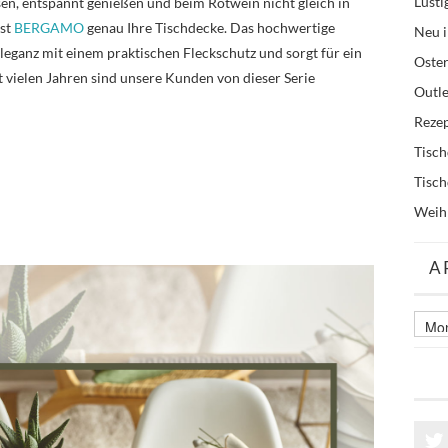
Lusti
sen, entspannt genießen und beim Rotwein nicht gleich in
ist
BERGAMO
genau Ihre Tischdecke. Das hochwertige
Neu i
eganz mit einem praktischen Fleckschutz und sorgt für ein
Oste
 vielen Jahren sind unsere Kunden von dieser Serie
Outle
Reze
Tisc
Tisc
Weih
A
Archi
älter
Beitr