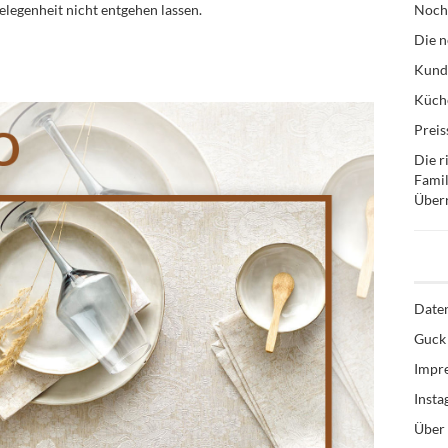
Gelegenheit nicht entgehen lassen.
Noch
Die n
Kund
Küche
Preis
Die r
Famil
Über
Date
Guck 
Impr
Inst
Über