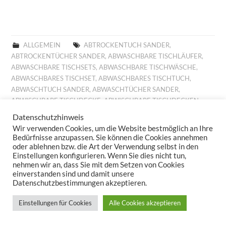
ALLGEMEIN
ABTROCKENTUCH SANDER
,
ABTROCKENTÜCHER SANDER
,
ABWASCHBARE TISCHLÄUFER
,
ABWASCHBARE TISCHSETS
,
ABWASCHBARE TISCHWÄSCHE
,
ABWASCHBARES TISCHSET
,
ABWASCHBARES TISCHTUCH
,
ABWASCHTUCH SANDER
,
ABWASCHTÜCHER SANDER
,
ABWISCHBARE TISCHDECKE
,
ABWISCHBARE TISCHDECKEN
,
ABWISCHBARE TISCHLÄUFER
,
ABWISCHBARE TISCHTÜCHER
,
Datenschutzhinweis
ABWISCHBARES TISCHTUCH
,
ALLROUND BASKET FRÜHLING
,
Wir verwenden Cookies, um die Website bestmöglich an Ihre
ALLROUND BASKET GOBELIN
,
AUFLEGER GOBELIN
,
BESTICKTE
Bedürfnisse anzupassen. Sie können die Cookies annehmen
WOLLKISSEN
,
BESTICKTES WOLLKISSEN
,
BILLIGE KISSEN
,
oder ablehnen bzw. die Art der Verwendung selbst in den
Einstellungen konfigurieren. Wenn Sie dies nicht tun,
BILLIGE TISCHDECKE
,
BILLIGE TISCHLÄUFER
,
BILLIGE
nehmen wir an, dass Sie mit dem Setzen von Cookies
TISCHWÄSCHE
,
BILLIGES TISCHTUCH
,
BROTKORB FRÜHLING
,
einverstanden sind und damit unsere
BROTKORB HERBST
,
BROTKORB SANDER
,
DECKCHEN GOBELIN
,
Datenschutzbestimmungen akzeptieren.
DIGITALDRUCK
,
DIGITALDRUCK FRÜHLING
,
FESTLICHE
TISCHDECKE
,
FESTLICHE TISCHDECKEN
,
FESTLICHE
Einstellungen für Cookies
Alle Cookies akzeptieren
TISCHTÜCHER
,
FESTLICHES TISCHTUCH
,
FRÜHJAHRSKOLLEKTION 2025
,
FRÜHJAHRSKOLLEKTION