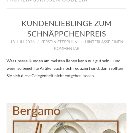
IMPRESSUM
ÜBER UNS
KUNDENLIEBLINGE ZUM
SCHNÄPPCHENPREIS
ZUM SHOP
13. JULI 2026
KERSTIN STEPPUHN
HINTERLASSE EINEN
KOMMENTAR
DATENSCHUTZERKLÄRUNG
Was unsere Kunden am meisten lieben kann nur gut sein… und
wenn so begehrte Artikel auch noch reduziert sind, dann sollten
Sie sich diese Gelegenheit nicht entgehen lassen.