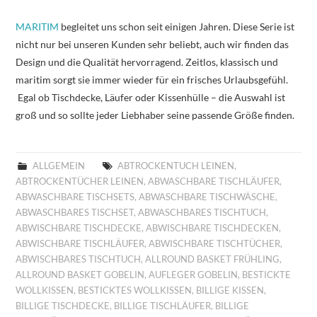
MARITIM
begleitet uns schon seit einigen Jahren. Diese Serie ist
nicht nur bei unseren Kunden sehr beliebt, auch wir finden das
Design und die Qualität hervorragend. Zeitlos, klassisch und
maritim sorgt sie immer wieder für ein frisches Urlaubsgefühl.
Egal ob Tischdecke, Läufer oder Kissenhülle – die Auswahl ist
groß und so sollte jeder Liebhaber seine passende Größe finden.
ALLGEMEIN
ABTROCKENTUCH LEINEN
,
ABTROCKENTÜCHER LEINEN
,
ABWASCHBARE TISCHLÄUFER
,
ABWASCHBARE TISCHSETS
,
ABWASCHBARE TISCHWÄSCHE
,
ABWASCHBARES TISCHSET
,
ABWASCHBARES TISCHTUCH
,
ABWISCHBARE TISCHDECKE
,
ABWISCHBARE TISCHDECKEN
,
ABWISCHBARE TISCHLÄUFER
,
ABWISCHBARE TISCHTÜCHER
,
ABWISCHBARES TISCHTUCH
,
ALLROUND BASKET FRÜHLING
,
ALLROUND BASKET GOBELIN
,
AUFLEGER GOBELIN
,
BESTICKTE
WOLLKISSEN
,
BESTICKTES WOLLKISSEN
,
BILLIGE KISSEN
,
BILLIGE TISCHDECKE
,
BILLIGE TISCHLÄUFER
,
BILLIGE