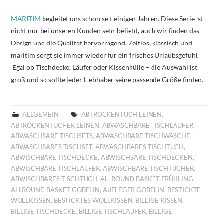
MARITIM
begleitet uns schon seit einigen Jahren. Diese Serie ist
nicht nur bei unseren Kunden sehr beliebt, auch wir finden das
Design und die Qualität hervorragend. Zeitlos, klassisch und
maritim sorgt sie immer wieder für ein frisches Urlaubsgefühl.
Egal ob Tischdecke, Läufer oder Kissenhülle – die Auswahl ist
groß und so sollte jeder Liebhaber seine passende Größe finden.
ALLGEMEIN
ABTROCKENTUCH LEINEN
,
ABTROCKENTÜCHER LEINEN
,
ABWASCHBARE TISCHLÄUFER
,
ABWASCHBARE TISCHSETS
,
ABWASCHBARE TISCHWÄSCHE
,
ABWASCHBARES TISCHSET
,
ABWASCHBARES TISCHTUCH
,
ABWISCHBARE TISCHDECKE
,
ABWISCHBARE TISCHDECKEN
,
ABWISCHBARE TISCHLÄUFER
,
ABWISCHBARE TISCHTÜCHER
,
ABWISCHBARES TISCHTUCH
,
ALLROUND BASKET FRÜHLING
,
ALLROUND BASKET GOBELIN
,
AUFLEGER GOBELIN
,
BESTICKTE
WOLLKISSEN
,
BESTICKTES WOLLKISSEN
,
BILLIGE KISSEN
,
BILLIGE TISCHDECKE
,
BILLIGE TISCHLÄUFER
,
BILLIGE