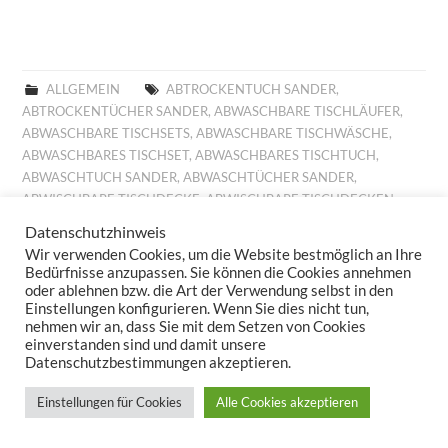
ALLGEMEIN
ABTROCKENTUCH SANDER
,
ABTROCKENTÜCHER SANDER
,
ABWASCHBARE TISCHLÄUFER
,
ABWASCHBARE TISCHSETS
,
ABWASCHBARE TISCHWÄSCHE
,
ABWASCHBARES TISCHSET
,
ABWASCHBARES TISCHTUCH
,
ABWASCHTUCH SANDER
,
ABWASCHTÜCHER SANDER
,
ABWISCHBARE TISCHDECKE
,
ABWISCHBARE TISCHDECKEN
,
ABWISCHBARE TISCHLÄUFER
,
ABWISCHBARE TISCHTÜCHER
,
Datenschutzhinweis
ABWISCHBARES TISCHTUCH
,
ALLROUND BASKET FRÜHLING
,
Wir verwenden Cookies, um die Website bestmöglich an Ihre
ALLROUND BASKET GOBELIN
,
AUFLEGER GOBELIN
,
BESTICKTE
Bedürfnisse anzupassen. Sie können die Cookies annehmen
WOLLKISSEN
,
BESTICKTES WOLLKISSEN
,
BILLIGE KISSEN
,
oder ablehnen bzw. die Art der Verwendung selbst in den
Einstellungen konfigurieren. Wenn Sie dies nicht tun,
BILLIGE TISCHDECKE
,
BILLIGE TISCHLÄUFER
,
BILLIGE
nehmen wir an, dass Sie mit dem Setzen von Cookies
TISCHWÄSCHE
,
BILLIGES TISCHTUCH
,
BROTKORB FRÜHLING
,
einverstanden sind und damit unsere
BROTKORB HERBST
,
BROTKORB SANDER
,
DECKCHEN GOBELIN
,
Datenschutzbestimmungen akzeptieren.
DIGITALDRUCK
,
DIGITALDRUCK FRÜHLING
,
FESTLICHE
TISCHDECKE
,
FESTLICHE TISCHDECKEN
,
FESTLICHE
Einstellungen für Cookies
Alle Cookies akzeptieren
TISCHTÜCHER
,
FESTLICHES TISCHTUCH
,
FRÜHJAHRSKOLLEKTION 2025
,
FRÜHJAHRSKOLLEKTION