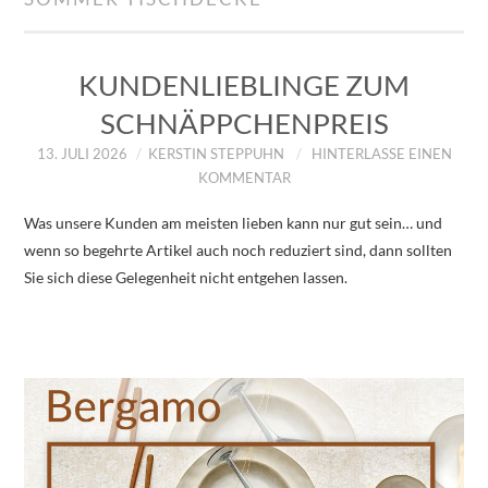
IMPRESSUM
ÜBER UNS
KUNDENLIEBLINGE ZUM
SCHNÄPPCHENPREIS
ZUM SHOP
13. JULI 2026
KERSTIN STEPPUHN
HINTERLASSE EINEN
KOMMENTAR
DATENSCHUTZERKLÄRUNG
Was unsere Kunden am meisten lieben kann nur gut sein… und
wenn so begehrte Artikel auch noch reduziert sind, dann sollten
Sie sich diese Gelegenheit nicht entgehen lassen.