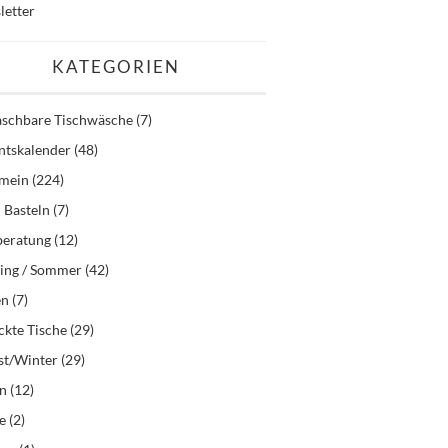
letter
KATEGORIEN
schbare Tischwäsche
(7)
ntskalender
(48)
emein
(224)
 Basteln
(7)
beratung
(12)
ling / Sommer
(42)
en
(7)
kte Tische
(29)
st/Winter
(29)
en
(12)
e
(2)