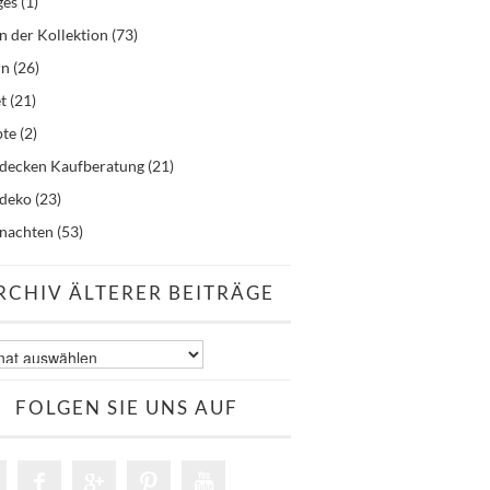
ges
(1)
n der Kollektion
(73)
rn
(26)
t
(21)
pte
(2)
hdecken Kaufberatung
(21)
hdeko
(23)
nachten
(53)
RCHIV ÄLTERER BEITRÄGE
v
er
äge
FOLGEN SIE UNS AUF