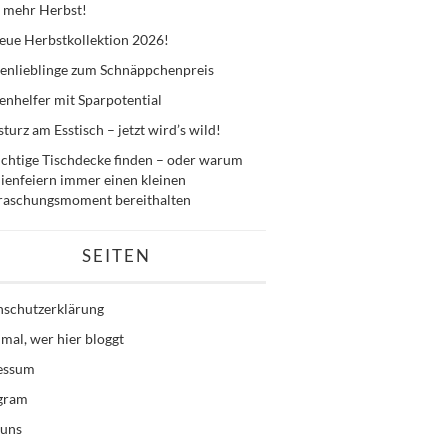
 mehr Herbst!
eue Herbstkollektion 2026!
enlieblinge zum Schnäppchenpreis
nhelfer mit Sparpotential
sturz am Esstisch – jetzt wird’s wild!
ichtige Tischdecke finden – oder warum
ienfeiern immer einen kleinen
raschungsmoment bereithalten
SEITEN
nschutzerklärung
mal, wer hier bloggt
essum
agram
 uns