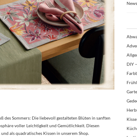
News
Abwa
Adve
Allg
DIY –
Farb
Früh
Gart
Gedec
Herb
uß des Sommers: Die liebevoll gestalteten Blüten in sanften
Kiss
phäre voller Leichtigkeit und Gemütlichkeit. Diesen
Küch
ts und als quadratisches Kissen in unserem Shop.