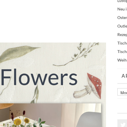
Lusti
Neu i
Oste
Outle
Reze
Tisc
Tisc
Weih
A
Archi
älter
Beitr