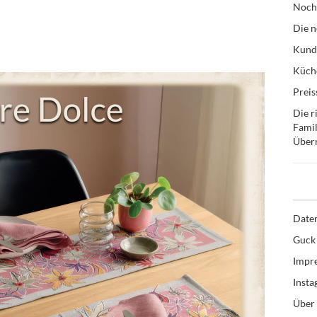
Noch
Die n
Kund
Küche
Preis
Die r
Famil
Über
Date
Guck 
Impr
Inst
Über