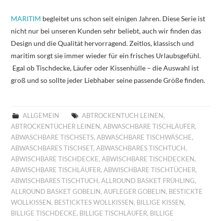
MARITIM
begleitet uns schon seit einigen Jahren. Diese Serie ist
nicht nur bei unseren Kunden sehr beliebt, auch wir finden das
Design und die Qualität hervorragend. Zeitlos, klassisch und
maritim sorgt sie immer wieder für ein frisches Urlaubsgefühl.
Egal ob Tischdecke, Läufer oder Kissenhülle – die Auswahl ist
groß und so sollte jeder Liebhaber seine passende Größe finden.
ALLGEMEIN
ABTROCKENTUCH LEINEN
,
ABTROCKENTÜCHER LEINEN
,
ABWASCHBARE TISCHLÄUFER
,
ABWASCHBARE TISCHSETS
,
ABWASCHBARE TISCHWÄSCHE
,
ABWASCHBARES TISCHSET
,
ABWASCHBARES TISCHTUCH
,
ABWISCHBARE TISCHDECKE
,
ABWISCHBARE TISCHDECKEN
,
ABWISCHBARE TISCHLÄUFER
,
ABWISCHBARE TISCHTÜCHER
,
ABWISCHBARES TISCHTUCH
,
ALLROUND BASKET FRÜHLING
,
ALLROUND BASKET GOBELIN
,
AUFLEGER GOBELIN
,
BESTICKTE
WOLLKISSEN
,
BESTICKTES WOLLKISSEN
,
BILLIGE KISSEN
,
BILLIGE TISCHDECKE
,
BILLIGE TISCHLÄUFER
,
BILLIGE