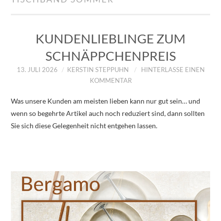
IMPRESSUM
ÜBER UNS
KUNDENLIEBLINGE ZUM
SCHNÄPPCHENPREIS
ZUM SHOP
13. JULI 2026
KERSTIN STEPPUHN
HINTERLASSE EINEN
KOMMENTAR
DATENSCHUTZERKLÄRUNG
Was unsere Kunden am meisten lieben kann nur gut sein… und
wenn so begehrte Artikel auch noch reduziert sind, dann sollten
Sie sich diese Gelegenheit nicht entgehen lassen.