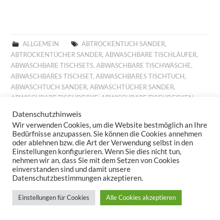
ALLGEMEIN
ABTROCKENTUCH SANDER
,
ABTROCKENTÜCHER SANDER
,
ABWASCHBARE TISCHLÄUFER
,
ABWASCHBARE TISCHSETS
,
ABWASCHBARE TISCHWÄSCHE
,
ABWASCHBARES TISCHSET
,
ABWASCHBARES TISCHTUCH
,
ABWASCHTUCH SANDER
,
ABWASCHTÜCHER SANDER
,
ABWISCHBARE TISCHDECKE
,
ABWISCHBARE TISCHDECKEN
,
ABWISCHBARE TISCHLÄUFER
,
ABWISCHBARE TISCHTÜCHER
,
Datenschutzhinweis
ABWISCHBARES TISCHTUCH
,
ALLROUND BASKET FRÜHLING
,
Wir verwenden Cookies, um die Website bestmöglich an Ihre
ALLROUND BASKET GOBELIN
,
AUFLEGER GOBELIN
,
BESTICKTE
Bedürfnisse anzupassen. Sie können die Cookies annehmen
WOLLKISSEN
,
BESTICKTES WOLLKISSEN
,
BILLIGE KISSEN
,
oder ablehnen bzw. die Art der Verwendung selbst in den
Einstellungen konfigurieren. Wenn Sie dies nicht tun,
BILLIGE TISCHDECKE
,
BILLIGE TISCHLÄUFER
,
BILLIGE
nehmen wir an, dass Sie mit dem Setzen von Cookies
TISCHWÄSCHE
,
BILLIGES TISCHTUCH
,
BROTKORB FRÜHLING
,
einverstanden sind und damit unsere
BROTKORB HERBST
,
BROTKORB SANDER
,
DECKCHEN GOBELIN
,
Datenschutzbestimmungen akzeptieren.
DIGITALDRUCK
,
DIGITALDRUCK FRÜHLING
,
FESTLICHE
TISCHDECKE
,
FESTLICHE TISCHDECKEN
,
FESTLICHE
Einstellungen für Cookies
Alle Cookies akzeptieren
TISCHTÜCHER
,
FESTLICHES TISCHTUCH
,
FRÜHJAHRSKOLLEKTION 2025
,
FRÜHJAHRSKOLLEKTION