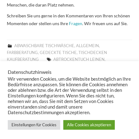
Menschen, die daran Platz nehmen.
Schreiben Sie uns gerne in den Kommentaren von Ihren schönen
Momenten oder stellen uns Ihre
Fragen
. Wir freuen uns auf Sie.
ABWASCHBARE TISCHWÄSCHE
,
ALLGEMEIN
,
FARBBERATUNG
,
GEDECKTE TISCHE
,
TISCHDECKEN
KAUFBERATUNG
ABTROCKENTUCH LEINEN
,
ABTROCKENTUCH SANDER
,
ABTROCKENTÜCHER LEINEN
,
Datenschutzhinweis
ABTROCKENTÜCHER SANDER
,
ABWASCHBARE TISCHLÄUFER
,
Wir verwenden Cookies, um die Website bestmöglich an Ihre
ABWASCHBARE TISCHSETS
,
ABWASCHBARE TISCHWÄSCHE
,
Bedürfnisse anzupassen. Sie können die Cookies annehmen
ABWASCHBARES TISCHSET
,
ABWASCHBARES TISCHTUCH
,
oder ablehnen bzw. die Art der Verwendung selbst in den
ABWASCHTUCH SANDER
,
ABWASCHTÜCHER SANDER
,
Einstellungen konfigurieren. Wenn Sie dies nicht tun,
ABWISCHBARE TISCHDECKE
,
ABWISCHBARE TISCHDECKEN
,
nehmen wir an, dass Sie mit dem Setzen von Cookies
einverstanden sind und damit unsere
ABWISCHBARE TISCHLÄUFER
,
ABWISCHBARE TISCHTÜCHER
,
Datenschutzbestimmungen akzeptieren.
ABWISCHBARES TISCHTUCH
,
ALLROUND BASKET FRÜHLING
,
ALLROUND BASKET GOBELIN
,
ALLROUND BASKET
Einstellungen für Cookies
Alle Cookies akzeptieren
WEIHNACHTEN
,
ALLTAGSTISCHDECKE
,
AUFLEGER GOBELIN
,
BESTICKTE WOLLKISSEN
,
BESTICKTES WOLLKISSEN
,
BILLIGE