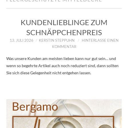
IMPRESSUM
ÜBER UNS
KUNDENLIEBLINGE ZUM
SCHNÄPPCHENPREIS
ZUM SHOP
13. JULI 2026
KERSTIN STEPPUHN
HINTERLASSE EINEN
KOMMENTAR
DATENSCHUTZERKLÄRUNG
Was unsere Kunden am meisten lieben kann nur gut sein… und
wenn so begehrte Artikel auch noch reduziert sind, dann sollten
Sie sich diese Gelegenheit nicht entgehen lassen.