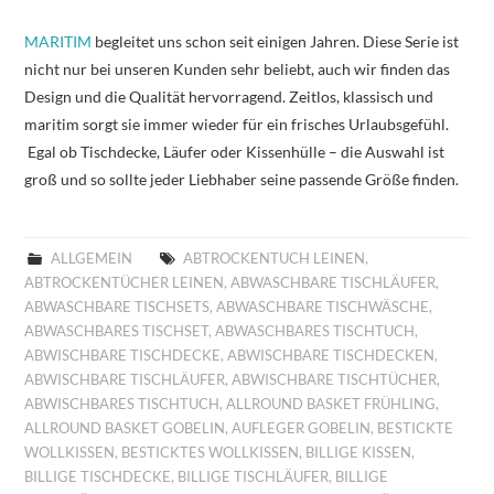
MARITIM
begleitet uns schon seit einigen Jahren. Diese Serie ist
nicht nur bei unseren Kunden sehr beliebt, auch wir finden das
Design und die Qualität hervorragend. Zeitlos, klassisch und
maritim sorgt sie immer wieder für ein frisches Urlaubsgefühl.
Egal ob Tischdecke, Läufer oder Kissenhülle – die Auswahl ist
groß und so sollte jeder Liebhaber seine passende Größe finden.
ALLGEMEIN
ABTROCKENTUCH LEINEN
,
ABTROCKENTÜCHER LEINEN
,
ABWASCHBARE TISCHLÄUFER
,
ABWASCHBARE TISCHSETS
,
ABWASCHBARE TISCHWÄSCHE
,
ABWASCHBARES TISCHSET
,
ABWASCHBARES TISCHTUCH
,
ABWISCHBARE TISCHDECKE
,
ABWISCHBARE TISCHDECKEN
,
ABWISCHBARE TISCHLÄUFER
,
ABWISCHBARE TISCHTÜCHER
,
ABWISCHBARES TISCHTUCH
,
ALLROUND BASKET FRÜHLING
,
ALLROUND BASKET GOBELIN
,
AUFLEGER GOBELIN
,
BESTICKTE
WOLLKISSEN
,
BESTICKTES WOLLKISSEN
,
BILLIGE KISSEN
,
BILLIGE TISCHDECKE
,
BILLIGE TISCHLÄUFER
,
BILLIGE