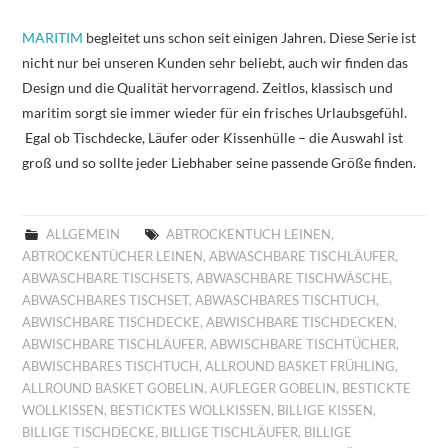
MARITIM
begleitet uns schon seit einigen Jahren. Diese Serie ist
nicht nur bei unseren Kunden sehr beliebt, auch wir finden das
Design und die Qualität hervorragend. Zeitlos, klassisch und
maritim sorgt sie immer wieder für ein frisches Urlaubsgefühl.
Egal ob Tischdecke, Läufer oder Kissenhülle – die Auswahl ist
groß und so sollte jeder Liebhaber seine passende Größe finden.
ALLGEMEIN
ABTROCKENTUCH LEINEN
,
ABTROCKENTÜCHER LEINEN
,
ABWASCHBARE TISCHLÄUFER
,
ABWASCHBARE TISCHSETS
,
ABWASCHBARE TISCHWÄSCHE
,
ABWASCHBARES TISCHSET
,
ABWASCHBARES TISCHTUCH
,
ABWISCHBARE TISCHDECKE
,
ABWISCHBARE TISCHDECKEN
,
ABWISCHBARE TISCHLÄUFER
,
ABWISCHBARE TISCHTÜCHER
,
ABWISCHBARES TISCHTUCH
,
ALLROUND BASKET FRÜHLING
,
ALLROUND BASKET GOBELIN
,
AUFLEGER GOBELIN
,
BESTICKTE
WOLLKISSEN
,
BESTICKTES WOLLKISSEN
,
BILLIGE KISSEN
,
BILLIGE TISCHDECKE
,
BILLIGE TISCHLÄUFER
,
BILLIGE