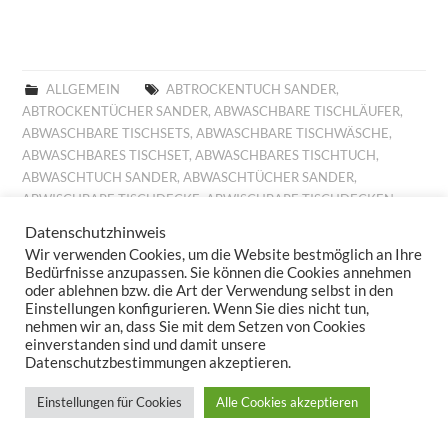
ALLGEMEIN
ABTROCKENTUCH SANDER
,
ABTROCKENTÜCHER SANDER
,
ABWASCHBARE TISCHLÄUFER
,
ABWASCHBARE TISCHSETS
,
ABWASCHBARE TISCHWÄSCHE
,
ABWASCHBARES TISCHSET
,
ABWASCHBARES TISCHTUCH
,
ABWASCHTUCH SANDER
,
ABWASCHTÜCHER SANDER
,
ABWISCHBARE TISCHDECKE
,
ABWISCHBARE TISCHDECKEN
,
ABWISCHBARE TISCHLÄUFER
,
ABWISCHBARE TISCHTÜCHER
,
Datenschutzhinweis
ABWISCHBARES TISCHTUCH
,
ALLROUND BASKET FRÜHLING
,
Wir verwenden Cookies, um die Website bestmöglich an Ihre
ALLROUND BASKET GOBELIN
,
AUFLEGER GOBELIN
,
BESTICKTE
Bedürfnisse anzupassen. Sie können die Cookies annehmen
WOLLKISSEN
,
BESTICKTES WOLLKISSEN
,
BILLIGE KISSEN
,
oder ablehnen bzw. die Art der Verwendung selbst in den
Einstellungen konfigurieren. Wenn Sie dies nicht tun,
BILLIGE TISCHDECKE
,
BILLIGE TISCHLÄUFER
,
BILLIGE
nehmen wir an, dass Sie mit dem Setzen von Cookies
TISCHWÄSCHE
,
BILLIGES TISCHTUCH
,
BROTKORB FRÜHLING
,
einverstanden sind und damit unsere
BROTKORB HERBST
,
BROTKORB SANDER
,
DECKCHEN GOBELIN
,
Datenschutzbestimmungen akzeptieren.
DIGITALDRUCK
,
DIGITALDRUCK FRÜHLING
,
FESTLICHE
TISCHDECKE
,
FESTLICHE TISCHDECKEN
,
FESTLICHE
Einstellungen für Cookies
Alle Cookies akzeptieren
TISCHTÜCHER
,
FESTLICHES TISCHTUCH
,
FRÜHJAHRSKOLLEKTION 2025
,
FRÜHJAHRSKOLLEKTION