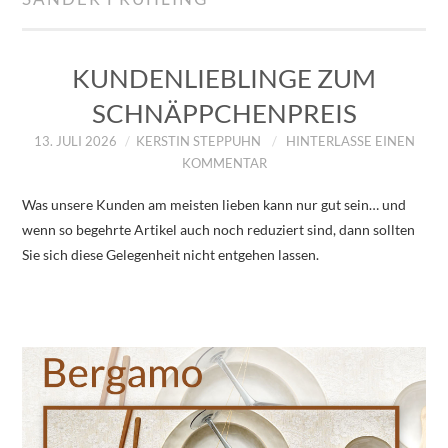
IMPRESSUM
ÜBER UNS
KUNDENLIEBLINGE ZUM
SCHNÄPPCHENPREIS
ZUM SHOP
13. JULI 2026
KERSTIN STEPPUHN
HINTERLASSE EINEN
KOMMENTAR
DATENSCHUTZERKLÄRUNG
Was unsere Kunden am meisten lieben kann nur gut sein… und
wenn so begehrte Artikel auch noch reduziert sind, dann sollten
Sie sich diese Gelegenheit nicht entgehen lassen.