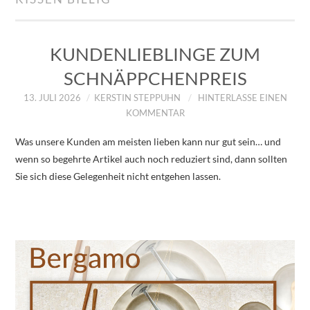
IMPRESSUM
ÜBER UNS
KUNDENLIEBLINGE ZUM
SCHNÄPPCHENPREIS
ZUM SHOP
13. JULI 2026
KERSTIN STEPPUHN
HINTERLASSE EINEN
KOMMENTAR
DATENSCHUTZERKLÄRUNG
Was unsere Kunden am meisten lieben kann nur gut sein… und
wenn so begehrte Artikel auch noch reduziert sind, dann sollten
Sie sich diese Gelegenheit nicht entgehen lassen.