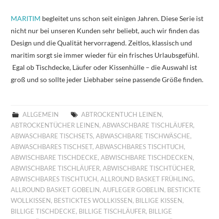
MARITIM
begleitet uns schon seit einigen Jahren. Diese Serie ist
nicht nur bei unseren Kunden sehr beliebt, auch wir finden das
Design und die Qualität hervorragend. Zeitlos, klassisch und
maritim sorgt sie immer wieder für ein frisches Urlaubsgefühl.
Egal ob Tischdecke, Läufer oder Kissenhülle – die Auswahl ist
groß und so sollte jeder Liebhaber seine passende Größe finden.
ALLGEMEIN
ABTROCKENTUCH LEINEN
,
ABTROCKENTÜCHER LEINEN
,
ABWASCHBARE TISCHLÄUFER
,
ABWASCHBARE TISCHSETS
,
ABWASCHBARE TISCHWÄSCHE
,
ABWASCHBARES TISCHSET
,
ABWASCHBARES TISCHTUCH
,
ABWISCHBARE TISCHDECKE
,
ABWISCHBARE TISCHDECKEN
,
ABWISCHBARE TISCHLÄUFER
,
ABWISCHBARE TISCHTÜCHER
,
ABWISCHBARES TISCHTUCH
,
ALLROUND BASKET FRÜHLING
,
ALLROUND BASKET GOBELIN
,
AUFLEGER GOBELIN
,
BESTICKTE
WOLLKISSEN
,
BESTICKTES WOLLKISSEN
,
BILLIGE KISSEN
,
BILLIGE TISCHDECKE
,
BILLIGE TISCHLÄUFER
,
BILLIGE