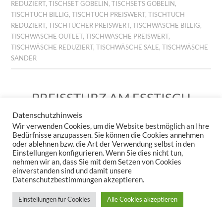
REDUZIERT
,
TISCHSET GOBELIN
,
TISCHSETS GOBELIN
,
TISCHTUCH BILLIG
,
TISCHTUCH PREISWERT
,
TISCHTUCH
REDUZIERT
,
TISCHTÜCHER PREISWERT
,
TISCHWÄSCHE BILLIG
,
TISCHWÄSCHE OUTLET
,
TISCHWÄSCHE PREISWERT
,
TISCHWÄSCHE REDUZIERT
,
TISCHWÄSCHE SALE
,
TISCHWÄSCHE
SANDER
PREISSTURZ AM ESSTISCH
– JETZT WIRD’S WILD!
Datenschutzhinweis
Wir verwenden Cookies, um die Website bestmöglich an Ihre
29. JUNI 2026
KERSTIN STEPPUHN
HINTERLASSE EINEN
Bedürfnisse anzupassen. Sie können die Cookies annehmen
KOMMENTAR
oder ablehnen bzw. die Art der Verwendung selbst in den
Einstellungen konfigurieren. Wenn Sie dies nicht tun,
nehmen wir an, dass Sie mit dem Setzen von Cookies
einverstanden sind und damit unsere
Datenschutzbestimmungen akzeptieren.
Einstellungen für Cookies
Alle Cookies akzeptieren