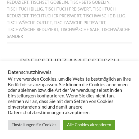
REDUZIERT
,
TISCHSET GOBELIN
,
TISCHSETS GOBELIN
,
TISCHTUCH BILLIG
,
TISCHTUCH PREISWERT
,
TISCHTUCH
REDUZIERT
,
TISCHTÜCHER PREISWERT
,
TISCHWÄSCHE BILLIG
,
TISCHWÄSCHE OUTLET
,
TISCHWÄSCHE PREISWERT
,
TISCHWÄSCHE REDUZIERT
,
TISCHWÄSCHE SALE
,
TISCHWÄSCHE
SANDER
PREISSTURZ AM ESSTISCH
– JETZT WIRD’S WILD!
Datenschutzhinweis
Wir verwenden Cookies, um die Website bestmöglich an Ihre
29. JUNI 2026
KERSTIN STEPPUHN
HINTERLASSE EINEN
Bedürfnisse anzupassen. Sie können die Cookies annehmen
KOMMENTAR
oder ablehnen bzw. die Art der Verwendung selbst in den
Einstellungen konfigurieren. Wenn Sie dies nicht tun,
nehmen wir an, dass Sie mit dem Setzen von Cookies
einverstanden sind und damit unsere
Datenschutzbestimmungen akzeptieren.
Einstellungen für Cookies
Alle Cookies akzeptieren