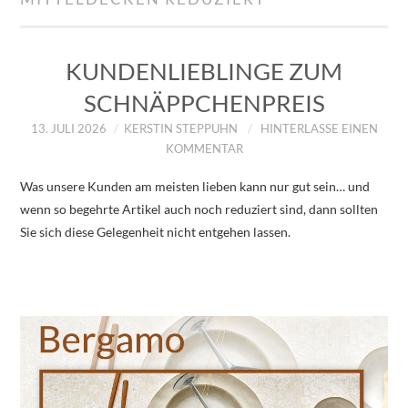
IMPRESSUM
ÜBER UNS
KUNDENLIEBLINGE ZUM
SCHNÄPPCHENPREIS
ZUM SHOP
13. JULI 2026
KERSTIN STEPPUHN
HINTERLASSE EINEN
KOMMENTAR
DATENSCHUTZERKLÄRUNG
Was unsere Kunden am meisten lieben kann nur gut sein… und
wenn so begehrte Artikel auch noch reduziert sind, dann sollten
Sie sich diese Gelegenheit nicht entgehen lassen.