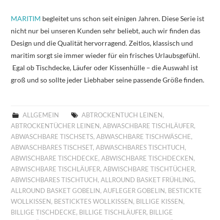
MARITIM
begleitet uns schon seit einigen Jahren. Diese Serie ist
nicht nur bei unseren Kunden sehr beliebt, auch wir finden das
Design und die Qualität hervorragend. Zeitlos, klassisch und
maritim sorgt sie immer wieder für ein frisches Urlaubsgefühl.
Egal ob Tischdecke, Läufer oder Kissenhülle – die Auswahl ist
groß und so sollte jeder Liebhaber seine passende Größe finden.
ALLGEMEIN
ABTROCKENTUCH LEINEN
,
ABTROCKENTÜCHER LEINEN
,
ABWASCHBARE TISCHLÄUFER
,
ABWASCHBARE TISCHSETS
,
ABWASCHBARE TISCHWÄSCHE
,
ABWASCHBARES TISCHSET
,
ABWASCHBARES TISCHTUCH
,
ABWISCHBARE TISCHDECKE
,
ABWISCHBARE TISCHDECKEN
,
ABWISCHBARE TISCHLÄUFER
,
ABWISCHBARE TISCHTÜCHER
,
ABWISCHBARES TISCHTUCH
,
ALLROUND BASKET FRÜHLING
,
ALLROUND BASKET GOBELIN
,
AUFLEGER GOBELIN
,
BESTICKTE
WOLLKISSEN
,
BESTICKTES WOLLKISSEN
,
BILLIGE KISSEN
,
BILLIGE TISCHDECKE
,
BILLIGE TISCHLÄUFER
,
BILLIGE