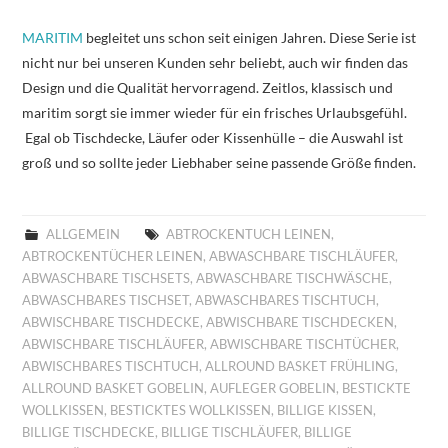
MARITIM
begleitet uns schon seit einigen Jahren. Diese Serie ist
nicht nur bei unseren Kunden sehr beliebt, auch wir finden das
Design und die Qualität hervorragend. Zeitlos, klassisch und
maritim sorgt sie immer wieder für ein frisches Urlaubsgefühl.
Egal ob Tischdecke, Läufer oder Kissenhülle – die Auswahl ist
groß und so sollte jeder Liebhaber seine passende Größe finden.
ALLGEMEIN
ABTROCKENTUCH LEINEN
,
ABTROCKENTÜCHER LEINEN
,
ABWASCHBARE TISCHLÄUFER
,
ABWASCHBARE TISCHSETS
,
ABWASCHBARE TISCHWÄSCHE
,
ABWASCHBARES TISCHSET
,
ABWASCHBARES TISCHTUCH
,
ABWISCHBARE TISCHDECKE
,
ABWISCHBARE TISCHDECKEN
,
ABWISCHBARE TISCHLÄUFER
,
ABWISCHBARE TISCHTÜCHER
,
ABWISCHBARES TISCHTUCH
,
ALLROUND BASKET FRÜHLING
,
ALLROUND BASKET GOBELIN
,
AUFLEGER GOBELIN
,
BESTICKTE
WOLLKISSEN
,
BESTICKTES WOLLKISSEN
,
BILLIGE KISSEN
,
BILLIGE TISCHDECKE
,
BILLIGE TISCHLÄUFER
,
BILLIGE