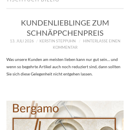
IMPRESSUM
ÜBER UNS
KUNDENLIEBLINGE ZUM
SCHNÄPPCHENPREIS
ZUM SHOP
13. JULI 2026
KERSTIN STEPPUHN
HINTERLASSE EINEN
KOMMENTAR
DATENSCHUTZERKLÄRUNG
Was unsere Kunden am meisten lieben kann nur gut sein… und
wenn so begehrte Artikel auch noch reduziert sind, dann sollten
Sie sich diese Gelegenheit nicht entgehen lassen.