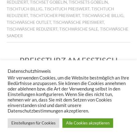
REDUZIERT
,
TISCHSET GOBELIN
,
TISCHSETS GOBELIN
,
TISCHTUCH BILLIG
,
TISCHTUCH PREISWERT
,
TISCHTUCH
REDUZIERT
,
TISCHTÜCHER PREISWERT
,
TISCHWÄSCHE BILLIG
,
TISCHWÄSCHE OUTLET
,
TISCHWÄSCHE PREISWERT
,
TISCHWÄSCHE REDUZIERT
,
TISCHWÄSCHE SALE
,
TISCHWÄSCHE
SANDER
PREISSTURZ AM ESSTISCH
– JETZT WIRD’S WILD!
Datenschutzhinweis
Wir verwenden Cookies, um die Website bestmöglich an Ihre
29. JUNI 2026
KERSTIN STEPPUHN
HINTERLASSE EINEN
Bedürfnisse anzupassen. Sie können die Cookies annehmen
KOMMENTAR
oder ablehnen bzw. die Art der Verwendung selbst in den
Einstellungen konfigurieren. Wenn Sie dies nicht tun,
nehmen wir an, dass Sie mit dem Setzen von Cookies
einverstanden sind und damit unsere
Datenschutzbestimmungen akzeptieren.
Einstellungen für Cookies
Alle Cookies akzeptieren