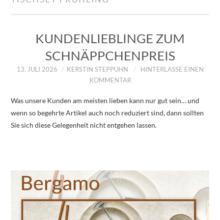
IMPRESSUM
ÜBER UNS
KUNDENLIEBLINGE ZUM
SCHNÄPPCHENPREIS
ZUM SHOP
13. JULI 2026
KERSTIN STEPPUHN
HINTERLASSE EINEN
KOMMENTAR
DATENSCHUTZERKLÄRUNG
Was unsere Kunden am meisten lieben kann nur gut sein… und
wenn so begehrte Artikel auch noch reduziert sind, dann sollten
Sie sich diese Gelegenheit nicht entgehen lassen.