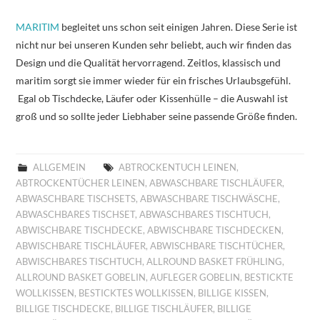
MARITIM
begleitet uns schon seit einigen Jahren. Diese Serie ist
nicht nur bei unseren Kunden sehr beliebt, auch wir finden das
Design und die Qualität hervorragend. Zeitlos, klassisch und
maritim sorgt sie immer wieder für ein frisches Urlaubsgefühl.
Egal ob Tischdecke, Läufer oder Kissenhülle – die Auswahl ist
groß und so sollte jeder Liebhaber seine passende Größe finden.
ALLGEMEIN
ABTROCKENTUCH LEINEN
,
ABTROCKENTÜCHER LEINEN
,
ABWASCHBARE TISCHLÄUFER
,
ABWASCHBARE TISCHSETS
,
ABWASCHBARE TISCHWÄSCHE
,
ABWASCHBARES TISCHSET
,
ABWASCHBARES TISCHTUCH
,
ABWISCHBARE TISCHDECKE
,
ABWISCHBARE TISCHDECKEN
,
ABWISCHBARE TISCHLÄUFER
,
ABWISCHBARE TISCHTÜCHER
,
ABWISCHBARES TISCHTUCH
,
ALLROUND BASKET FRÜHLING
,
ALLROUND BASKET GOBELIN
,
AUFLEGER GOBELIN
,
BESTICKTE
WOLLKISSEN
,
BESTICKTES WOLLKISSEN
,
BILLIGE KISSEN
,
BILLIGE TISCHDECKE
,
BILLIGE TISCHLÄUFER
,
BILLIGE