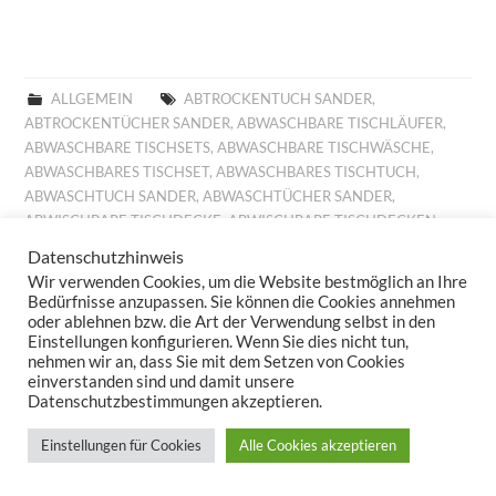
ALLGEMEIN
ABTROCKENTUCH SANDER
,
ABTROCKENTÜCHER SANDER
,
ABWASCHBARE TISCHLÄUFER
,
ABWASCHBARE TISCHSETS
,
ABWASCHBARE TISCHWÄSCHE
,
ABWASCHBARES TISCHSET
,
ABWASCHBARES TISCHTUCH
,
ABWASCHTUCH SANDER
,
ABWASCHTÜCHER SANDER
,
ABWISCHBARE TISCHDECKE
,
ABWISCHBARE TISCHDECKEN
,
ABWISCHBARE TISCHLÄUFER
,
ABWISCHBARE TISCHTÜCHER
,
Datenschutzhinweis
ABWISCHBARES TISCHTUCH
,
ALLROUND BASKET FRÜHLING
,
Wir verwenden Cookies, um die Website bestmöglich an Ihre
ALLROUND BASKET GOBELIN
,
AUFLEGER GOBELIN
,
BESTICKTE
Bedürfnisse anzupassen. Sie können die Cookies annehmen
WOLLKISSEN
,
BESTICKTES WOLLKISSEN
,
BILLIGE KISSEN
,
oder ablehnen bzw. die Art der Verwendung selbst in den
Einstellungen konfigurieren. Wenn Sie dies nicht tun,
BILLIGE TISCHDECKE
,
BILLIGE TISCHLÄUFER
,
BILLIGE
nehmen wir an, dass Sie mit dem Setzen von Cookies
TISCHWÄSCHE
,
BILLIGES TISCHTUCH
,
BROTKORB FRÜHLING
,
einverstanden sind und damit unsere
BROTKORB HERBST
,
BROTKORB SANDER
,
DECKCHEN GOBELIN
,
Datenschutzbestimmungen akzeptieren.
DIGITALDRUCK
,
DIGITALDRUCK FRÜHLING
,
FESTLICHE
TISCHDECKE
,
FESTLICHE TISCHDECKEN
,
FESTLICHE
Einstellungen für Cookies
Alle Cookies akzeptieren
TISCHTÜCHER
,
FESTLICHES TISCHTUCH
,
FRÜHJAHRSKOLLEKTION 2025
,
FRÜHJAHRSKOLLEKTION