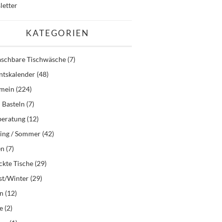
letter
KATEGORIEN
schbare Tischwäsche
(7)
ntskalender
(48)
emein
(224)
 Basteln
(7)
beratung
(12)
ling / Sommer
(42)
en
(7)
kte Tische
(29)
st/Winter
(29)
en
(12)
e
(2)