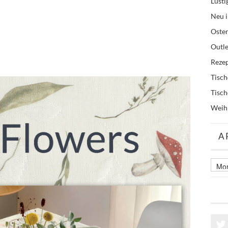
Lusti
Neu i
Oste
Outle
Reze
Tisc
Tisc
Weih
A
Archi
älter
Beitr