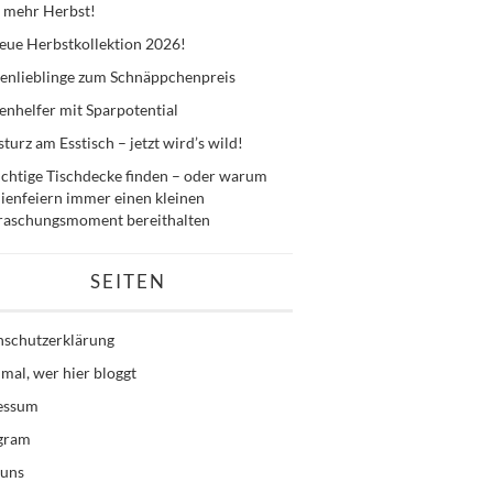
 mehr Herbst!
eue Herbstkollektion 2026!
enlieblinge zum Schnäppchenpreis
nhelfer mit Sparpotential
sturz am Esstisch – jetzt wird’s wild!
ichtige Tischdecke finden – oder warum
ienfeiern immer einen kleinen
raschungsmoment bereithalten
SEITEN
nschutzerklärung
mal, wer hier bloggt
essum
agram
 uns