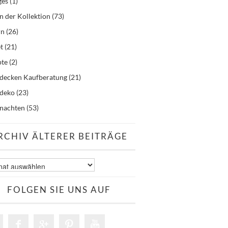
ges
(1)
n der Kollektion
(73)
rn
(26)
t
(21)
pte
(2)
hdecken Kaufberatung
(21)
hdeko
(23)
nachten
(53)
RCHIV ÄLTERER BEITRÄGE
v
er
äge
FOLGEN SIE UNS AUF