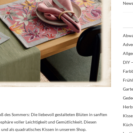
News
Abwa
Adve
Allg
DIY –
Farb
Früh
Gart
Gedec
Herb
uß des Sommers: Die liebevoll gestalteten Blüten in sanften
Kiss
phäre voller Leichtigkeit und Gemütlichkeit. Diesen
Küch
ts und als quadratisches Kissen in unserem Shop.