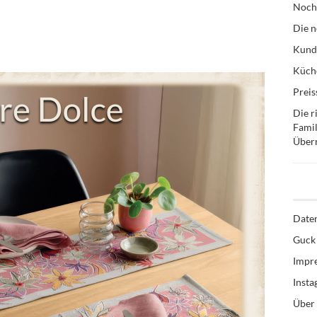
Noch
Die n
Kund
Küche
Preis
Die r
Famil
Über
Date
Guck 
Impr
Inst
Über