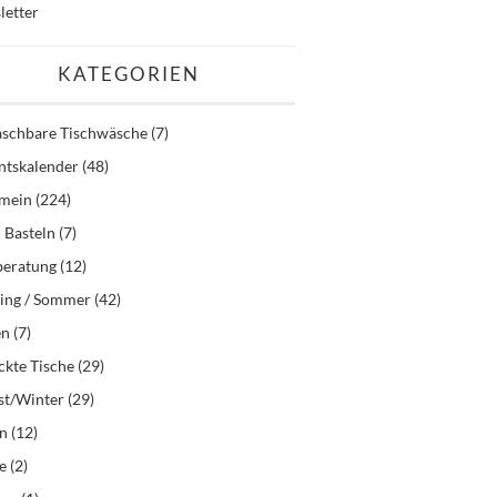
letter
KATEGORIEN
schbare Tischwäsche
(7)
ntskalender
(48)
emein
(224)
 Basteln
(7)
beratung
(12)
ling / Sommer
(42)
en
(7)
kte Tische
(29)
st/Winter
(29)
en
(12)
e
(2)