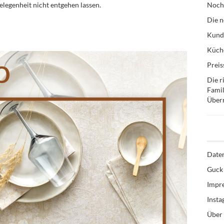
Gelegenheit nicht entgehen lassen.
Noch
Die n
Kund
Küche
Preis
Die r
Famil
Über
Date
Guck 
Impr
Inst
Über