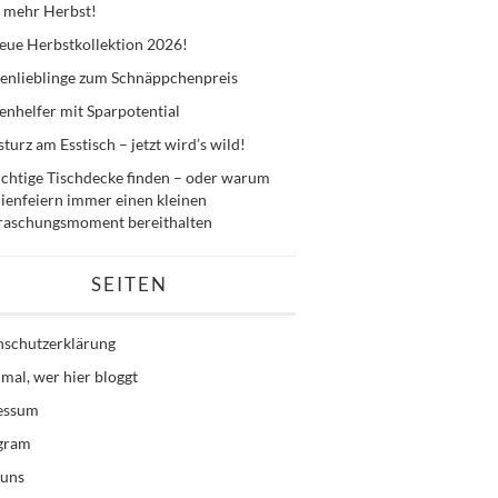
 mehr Herbst!
eue Herbstkollektion 2026!
enlieblinge zum Schnäppchenpreis
nhelfer mit Sparpotential
sturz am Esstisch – jetzt wird’s wild!
ichtige Tischdecke finden – oder warum
ienfeiern immer einen kleinen
raschungsmoment bereithalten
SEITEN
nschutzerklärung
mal, wer hier bloggt
essum
agram
 uns