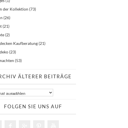
ges
(1)
n der Kollektion
(73)
rn
(26)
t
(21)
pte
(2)
hdecken Kaufberatung
(21)
hdeko
(23)
nachten
(53)
RCHIV ÄLTERER BEITRÄGE
v
er
äge
FOLGEN SIE UNS AUF