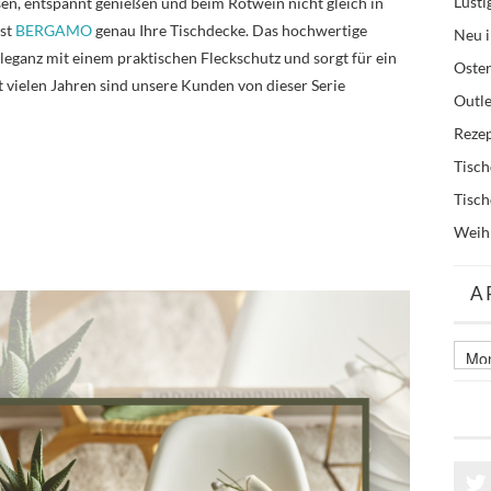
Lusti
sen, entspannt genießen und beim Rotwein nicht gleich in
ist
BERGAMO
genau Ihre Tischdecke. Das hochwertige
Neu i
eganz mit einem praktischen Fleckschutz und sorgt für ein
Oste
 vielen Jahren sind unsere Kunden von dieser Serie
Outle
Reze
Tisc
Tisc
Weih
A
Archi
älter
Beitr