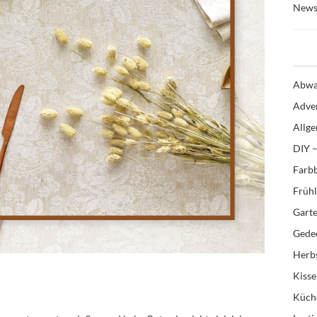
News
Abwa
Adve
Allg
DIY –
Farb
Früh
Gart
Gedec
Herb
Kiss
Küch