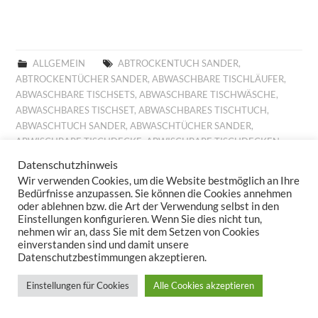
ALLGEMEIN
ABTROCKENTUCH SANDER
,
ABTROCKENTÜCHER SANDER
,
ABWASCHBARE TISCHLÄUFER
,
ABWASCHBARE TISCHSETS
,
ABWASCHBARE TISCHWÄSCHE
,
ABWASCHBARES TISCHSET
,
ABWASCHBARES TISCHTUCH
,
ABWASCHTUCH SANDER
,
ABWASCHTÜCHER SANDER
,
ABWISCHBARE TISCHDECKE
,
ABWISCHBARE TISCHDECKEN
,
ABWISCHBARE TISCHLÄUFER
,
ABWISCHBARE TISCHTÜCHER
,
Datenschutzhinweis
ABWISCHBARES TISCHTUCH
,
ALLROUND BASKET FRÜHLING
,
Wir verwenden Cookies, um die Website bestmöglich an Ihre
ALLROUND BASKET GOBELIN
,
AUFLEGER GOBELIN
,
BESTICKTE
Bedürfnisse anzupassen. Sie können die Cookies annehmen
WOLLKISSEN
,
BESTICKTES WOLLKISSEN
,
BILLIGE KISSEN
,
oder ablehnen bzw. die Art der Verwendung selbst in den
Einstellungen konfigurieren. Wenn Sie dies nicht tun,
BILLIGE TISCHDECKE
,
BILLIGE TISCHLÄUFER
,
BILLIGE
nehmen wir an, dass Sie mit dem Setzen von Cookies
TISCHWÄSCHE
,
BILLIGES TISCHTUCH
,
BROTKORB FRÜHLING
,
einverstanden sind und damit unsere
BROTKORB HERBST
,
BROTKORB SANDER
,
DECKCHEN GOBELIN
,
Datenschutzbestimmungen akzeptieren.
DIGITALDRUCK
,
DIGITALDRUCK FRÜHLING
,
FESTLICHE
TISCHDECKE
,
FESTLICHE TISCHDECKEN
,
FESTLICHE
Einstellungen für Cookies
Alle Cookies akzeptieren
TISCHTÜCHER
,
FESTLICHES TISCHTUCH
,
FRÜHJAHRSKOLLEKTION 2025
,
FRÜHJAHRSKOLLEKTION