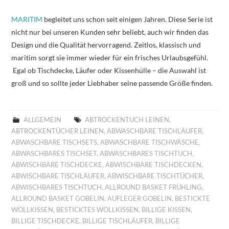
MARITIM
begleitet uns schon seit einigen Jahren. Diese Serie ist
nicht nur bei unseren Kunden sehr beliebt, auch wir finden das
Design und die Qualität hervorragend. Zeitlos, klassisch und
maritim sorgt sie immer wieder für ein frisches Urlaubsgefühl.
Egal ob Tischdecke, Läufer oder Kissenhülle – die Auswahl ist
groß und so sollte jeder Liebhaber seine passende Größe finden.
ALLGEMEIN
ABTROCKENTUCH LEINEN
,
ABTROCKENTÜCHER LEINEN
,
ABWASCHBARE TISCHLÄUFER
,
ABWASCHBARE TISCHSETS
,
ABWASCHBARE TISCHWÄSCHE
,
ABWASCHBARES TISCHSET
,
ABWASCHBARES TISCHTUCH
,
ABWISCHBARE TISCHDECKE
,
ABWISCHBARE TISCHDECKEN
,
ABWISCHBARE TISCHLÄUFER
,
ABWISCHBARE TISCHTÜCHER
,
ABWISCHBARES TISCHTUCH
,
ALLROUND BASKET FRÜHLING
,
ALLROUND BASKET GOBELIN
,
AUFLEGER GOBELIN
,
BESTICKTE
WOLLKISSEN
,
BESTICKTES WOLLKISSEN
,
BILLIGE KISSEN
,
BILLIGE TISCHDECKE
,
BILLIGE TISCHLÄUFER
,
BILLIGE