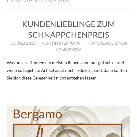
IMPRESSUM
ÜBER UNS
KUNDENLIEBLINGE ZUM
SCHNÄPPCHENPREIS
ZUM SHOP
13. JULI 2026
KERSTIN STEPPUHN
HINTERLASSE EINEN
KOMMENTAR
DATENSCHUTZERKLÄRUNG
Was unsere Kunden am meisten lieben kann nur gut sein… und
wenn so begehrte Artikel auch noch reduziert sind, dann sollten
Sie sich diese Gelegenheit nicht entgehen lassen.