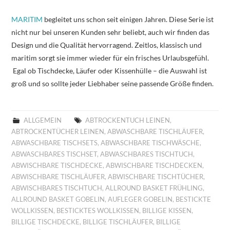
MARITIM
begleitet uns schon seit einigen Jahren. Diese Serie ist
nicht nur bei unseren Kunden sehr beliebt, auch wir finden das
Design und die Qualität hervorragend. Zeitlos, klassisch und
maritim sorgt sie immer wieder für ein frisches Urlaubsgefühl.
Egal ob Tischdecke, Läufer oder Kissenhülle – die Auswahl ist
groß und so sollte jeder Liebhaber seine passende Größe finden.
ALLGEMEIN
ABTROCKENTUCH LEINEN
,
ABTROCKENTÜCHER LEINEN
,
ABWASCHBARE TISCHLÄUFER
,
ABWASCHBARE TISCHSETS
,
ABWASCHBARE TISCHWÄSCHE
,
ABWASCHBARES TISCHSET
,
ABWASCHBARES TISCHTUCH
,
ABWISCHBARE TISCHDECKE
,
ABWISCHBARE TISCHDECKEN
,
ABWISCHBARE TISCHLÄUFER
,
ABWISCHBARE TISCHTÜCHER
,
ABWISCHBARES TISCHTUCH
,
ALLROUND BASKET FRÜHLING
,
ALLROUND BASKET GOBELIN
,
AUFLEGER GOBELIN
,
BESTICKTE
WOLLKISSEN
,
BESTICKTES WOLLKISSEN
,
BILLIGE KISSEN
,
BILLIGE TISCHDECKE
,
BILLIGE TISCHLÄUFER
,
BILLIGE