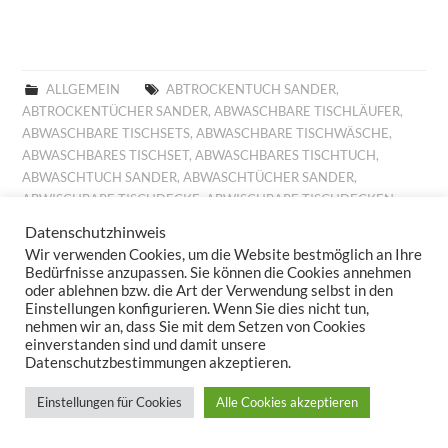
ALLGEMEIN
ABTROCKENTUCH SANDER
,
ABTROCKENTÜCHER SANDER
,
ABWASCHBARE TISCHLÄUFER
,
ABWASCHBARE TISCHSETS
,
ABWASCHBARE TISCHWÄSCHE
,
ABWASCHBARES TISCHSET
,
ABWASCHBARES TISCHTUCH
,
ABWASCHTUCH SANDER
,
ABWASCHTÜCHER SANDER
,
ABWISCHBARE TISCHDECKE
,
ABWISCHBARE TISCHDECKEN
,
ABWISCHBARE TISCHLÄUFER
,
ABWISCHBARE TISCHTÜCHER
,
Datenschutzhinweis
ABWISCHBARES TISCHTUCH
,
ALLROUND BASKET FRÜHLING
,
Wir verwenden Cookies, um die Website bestmöglich an Ihre
ALLROUND BASKET GOBELIN
,
AUFLEGER GOBELIN
,
BESTICKTE
Bedürfnisse anzupassen. Sie können die Cookies annehmen
WOLLKISSEN
,
BESTICKTES WOLLKISSEN
,
BILLIGE KISSEN
,
oder ablehnen bzw. die Art der Verwendung selbst in den
Einstellungen konfigurieren. Wenn Sie dies nicht tun,
BILLIGE TISCHDECKE
,
BILLIGE TISCHLÄUFER
,
BILLIGE
nehmen wir an, dass Sie mit dem Setzen von Cookies
TISCHWÄSCHE
,
BILLIGES TISCHTUCH
,
BROTKORB FRÜHLING
,
einverstanden sind und damit unsere
BROTKORB HERBST
,
BROTKORB SANDER
,
DECKCHEN GOBELIN
,
Datenschutzbestimmungen akzeptieren.
DIGITALDRUCK
,
DIGITALDRUCK FRÜHLING
,
FESTLICHE
TISCHDECKE
,
FESTLICHE TISCHDECKEN
,
FESTLICHE
Einstellungen für Cookies
Alle Cookies akzeptieren
TISCHTÜCHER
,
FESTLICHES TISCHTUCH
,
FRÜHJAHRSKOLLEKTION 2025
,
FRÜHJAHRSKOLLEKTION