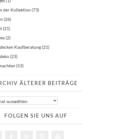
ges
(1)
n der Kollektion
(73)
rn
(26)
t
(21)
pte
(2)
hdecken Kaufberatung
(21)
hdeko
(23)
nachten
(53)
RCHIV ÄLTERER BEITRÄGE
v
er
äge
FOLGEN SIE UNS AUF