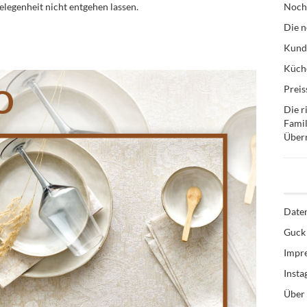
Gelegenheit nicht entgehen lassen.
Noch
Die n
Kund
Küche
Preis
Die r
Famil
Über
Date
Guck 
Impr
Inst
Über