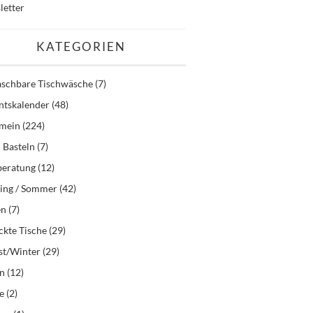
letter
KATEGORIEN
schbare Tischwäsche
(7)
ntskalender
(48)
emein
(224)
 Basteln
(7)
beratung
(12)
ling / Sommer
(42)
en
(7)
kte Tische
(29)
st/Winter
(29)
en
(12)
e
(2)