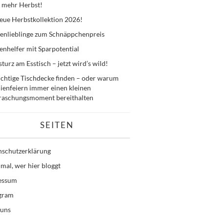
 mehr Herbst!
eue Herbstkollektion 2026!
enlieblinge zum Schnäppchenpreis
nhelfer mit Sparpotential
sturz am Esstisch – jetzt wird’s wild!
ichtige Tischdecke finden – oder warum
ienfeiern immer einen kleinen
raschungsmoment bereithalten
SEITEN
nschutzerklärung
mal, wer hier bloggt
essum
agram
 uns