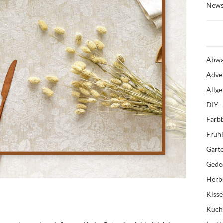
News
Abwa
Adve
Allg
DIY –
Farb
Früh
Gart
Gedec
Herb
Kiss
Küch