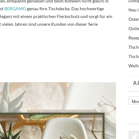
Lusti
sen, entspannt genießen und beim Rotwein nicht gleich in
ist
BERGAMO
genau Ihre Tischdecke. Das hochwertige
Neu i
eganz mit einem praktischen Fleckschutz und sorgt für ein
Oste
 vielen Jahren sind unsere Kunden von dieser Serie
Outle
Reze
Tisc
Tisc
Weih
A
Archi
älter
Beitr