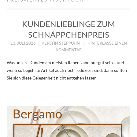
IMPRESSUM
ÜBER UNS
KUNDENLIEBLINGE ZUM
SCHNÄPPCHENPREIS
ZUM SHOP
13. JULI 2026
KERSTIN STEPPUHN
HINTERLASSE EINEN
KOMMENTAR
DATENSCHUTZERKLÄRUNG
Was unsere Kunden am meisten lieben kann nur gut sein… und
wenn so begehrte Artikel auch noch reduziert sind, dann sollten
Sie sich diese Gelegenheit nicht entgehen lassen.