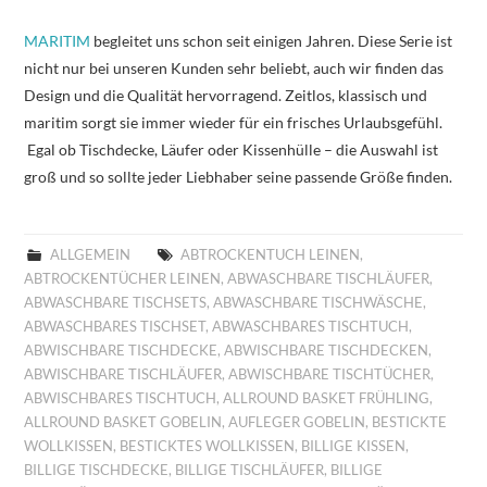
MARITIM
begleitet uns schon seit einigen Jahren. Diese Serie ist
nicht nur bei unseren Kunden sehr beliebt, auch wir finden das
Design und die Qualität hervorragend. Zeitlos, klassisch und
maritim sorgt sie immer wieder für ein frisches Urlaubsgefühl.
Egal ob Tischdecke, Läufer oder Kissenhülle – die Auswahl ist
groß und so sollte jeder Liebhaber seine passende Größe finden.
ALLGEMEIN
ABTROCKENTUCH LEINEN
,
ABTROCKENTÜCHER LEINEN
,
ABWASCHBARE TISCHLÄUFER
,
ABWASCHBARE TISCHSETS
,
ABWASCHBARE TISCHWÄSCHE
,
ABWASCHBARES TISCHSET
,
ABWASCHBARES TISCHTUCH
,
ABWISCHBARE TISCHDECKE
,
ABWISCHBARE TISCHDECKEN
,
ABWISCHBARE TISCHLÄUFER
,
ABWISCHBARE TISCHTÜCHER
,
ABWISCHBARES TISCHTUCH
,
ALLROUND BASKET FRÜHLING
,
ALLROUND BASKET GOBELIN
,
AUFLEGER GOBELIN
,
BESTICKTE
WOLLKISSEN
,
BESTICKTES WOLLKISSEN
,
BILLIGE KISSEN
,
BILLIGE TISCHDECKE
,
BILLIGE TISCHLÄUFER
,
BILLIGE