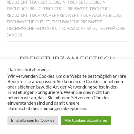
REDUZIERT
,
TISCHSET GOBELIN
,
TISCHSETS GOBELIN
,
TISCHTUCH BILLIG
,
TISCHTUCH PREISWERT
,
TISCHTUCH
REDUZIERT
,
TISCHTÜCHER PREISWERT
,
TISCHWÄSCHE BILLIG
,
TISCHWÄSCHE OUTLET
,
TISCHWÄSCHE PREISWERT
,
TISCHWÄSCHE REDUZIERT
,
TISCHWÄSCHE SALE
,
TISCHWÄSCHE
SANDER
PREISSTURZ AM ESSTISCH
– JETZT WIRD’S WILD!
Datenschutzhinweis
Wir verwenden Cookies, um die Website bestmöglich an Ihre
29. JUNI 2026
KERSTIN STEPPUHN
HINTERLASSE EINEN
Bedürfnisse anzupassen. Sie können die Cookies annehmen
KOMMENTAR
oder ablehnen bzw. die Art der Verwendung selbst in den
Einstellungen konfigurieren. Wenn Sie dies nicht tun,
nehmen wir an, dass Sie mit dem Setzen von Cookies
einverstanden sind und damit unsere
Datenschutzbestimmungen akzeptieren.
Einstellungen für Cookies
Alle Cookies akzeptieren