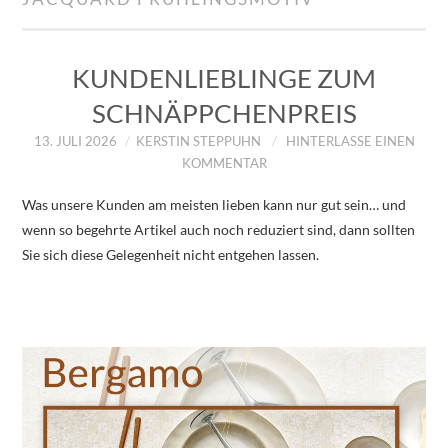
IMPRESSUM
ÜBER UNS
KUNDENLIEBLINGE ZUM
SCHNÄPPCHENPREIS
ZUM SHOP
13. JULI 2026
KERSTIN STEPPUHN
HINTERLASSE EINEN
KOMMENTAR
DATENSCHUTZERKLÄRUNG
Was unsere Kunden am meisten lieben kann nur gut sein… und
wenn so begehrte Artikel auch noch reduziert sind, dann sollten
Sie sich diese Gelegenheit nicht entgehen lassen.