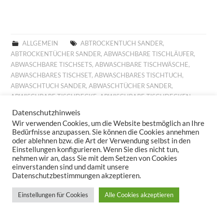
ALLGEMEIN
ABTROCKENTUCH SANDER
,
ABTROCKENTÜCHER SANDER
,
ABWASCHBARE TISCHLÄUFER
,
ABWASCHBARE TISCHSETS
,
ABWASCHBARE TISCHWÄSCHE
,
ABWASCHBARES TISCHSET
,
ABWASCHBARES TISCHTUCH
,
ABWASCHTUCH SANDER
,
ABWASCHTÜCHER SANDER
,
ABWISCHBARE TISCHDECKE
,
ABWISCHBARE TISCHDECKEN
,
ABWISCHBARE TISCHLÄUFER
,
ABWISCHBARE TISCHTÜCHER
,
Datenschutzhinweis
ABWISCHBARES TISCHTUCH
,
ALLROUND BASKET FRÜHLING
,
Wir verwenden Cookies, um die Website bestmöglich an Ihre
ALLROUND BASKET GOBELIN
,
AUFLEGER GOBELIN
,
BESTICKTE
Bedürfnisse anzupassen. Sie können die Cookies annehmen
WOLLKISSEN
,
BESTICKTES WOLLKISSEN
,
BILLIGE KISSEN
,
oder ablehnen bzw. die Art der Verwendung selbst in den
Einstellungen konfigurieren. Wenn Sie dies nicht tun,
BILLIGE TISCHDECKE
,
BILLIGE TISCHLÄUFER
,
BILLIGE
nehmen wir an, dass Sie mit dem Setzen von Cookies
TISCHWÄSCHE
,
BILLIGES TISCHTUCH
,
BROTKORB FRÜHLING
,
einverstanden sind und damit unsere
BROTKORB HERBST
,
BROTKORB SANDER
,
DECKCHEN GOBELIN
,
Datenschutzbestimmungen akzeptieren.
DIGITALDRUCK
,
DIGITALDRUCK FRÜHLING
,
FESTLICHE
TISCHDECKE
,
FESTLICHE TISCHDECKEN
,
FESTLICHE
Einstellungen für Cookies
Alle Cookies akzeptieren
TISCHTÜCHER
,
FESTLICHES TISCHTUCH
,
FRÜHJAHRSKOLLEKTION 2025
,
FRÜHJAHRSKOLLEKTION