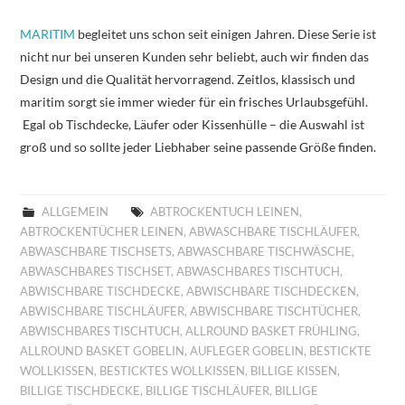
MARITIM
begleitet uns schon seit einigen Jahren. Diese Serie ist
nicht nur bei unseren Kunden sehr beliebt, auch wir finden das
Design und die Qualität hervorragend. Zeitlos, klassisch und
maritim sorgt sie immer wieder für ein frisches Urlaubsgefühl.
Egal ob Tischdecke, Läufer oder Kissenhülle – die Auswahl ist
groß und so sollte jeder Liebhaber seine passende Größe finden.
ALLGEMEIN
ABTROCKENTUCH LEINEN
,
ABTROCKENTÜCHER LEINEN
,
ABWASCHBARE TISCHLÄUFER
,
ABWASCHBARE TISCHSETS
,
ABWASCHBARE TISCHWÄSCHE
,
ABWASCHBARES TISCHSET
,
ABWASCHBARES TISCHTUCH
,
ABWISCHBARE TISCHDECKE
,
ABWISCHBARE TISCHDECKEN
,
ABWISCHBARE TISCHLÄUFER
,
ABWISCHBARE TISCHTÜCHER
,
ABWISCHBARES TISCHTUCH
,
ALLROUND BASKET FRÜHLING
,
ALLROUND BASKET GOBELIN
,
AUFLEGER GOBELIN
,
BESTICKTE
WOLLKISSEN
,
BESTICKTES WOLLKISSEN
,
BILLIGE KISSEN
,
BILLIGE TISCHDECKE
,
BILLIGE TISCHLÄUFER
,
BILLIGE