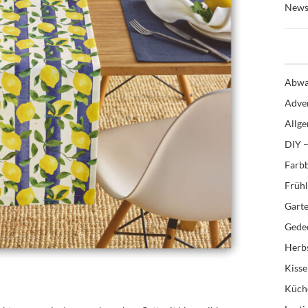
News
Abwa
Adve
Allg
DIY –
Farb
Früh
Gart
Gedec
Herb
Kiss
Küch