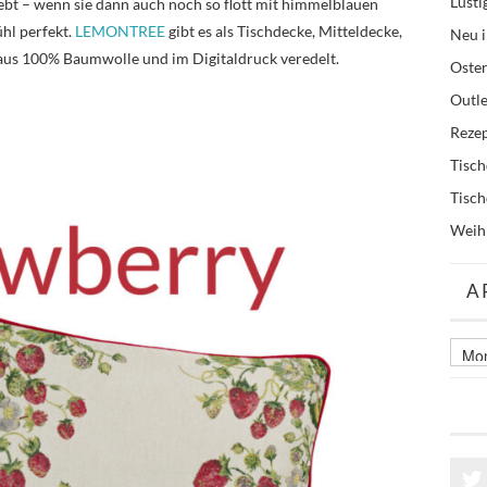
Lusti
ebt – wenn sie dann auch noch so flott mit himmelblauen
ühl perfekt.
LEMONTREE
gibt es als Tischdecke, Mitteldecke,
Neu i
 aus 100% Baumwolle und im Digitaldruck veredelt.
Oste
Outle
Reze
Tisc
Tisc
Weih
A
Archi
älter
Beitr