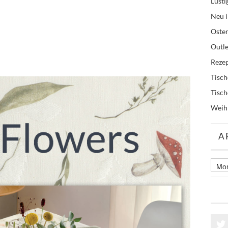
Lusti
Neu i
Oste
Outle
Reze
Tisc
Tisc
Weih
A
Archi
älter
Beitr