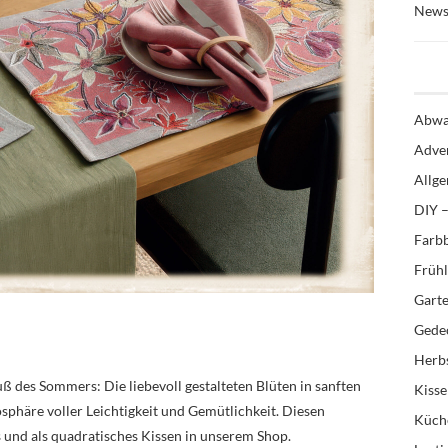
News
Abwa
Adve
Allg
DIY –
Farb
Früh
Gart
Gedec
Herb
uß des Sommers: Die liebevoll gestalteten Blüten in sanften
Kiss
phäre voller Leichtigkeit und Gemütlichkeit. Diesen
Küch
ts und als quadratisches Kissen in unserem Shop.