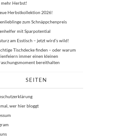
 mehr Herbst!
eue Herbstkollektion 2026!
enlieblinge zum Schnäppchenpreis
nhelfer mit Sparpotential
sturz am Esstisch – jetzt wird’s wild!
ichtige Tischdecke finden – oder warum
ienfeiern immer einen kleinen
raschungsmoment bereithalten
SEITEN
nschutzerklärung
mal, wer hier bloggt
essum
agram
 uns