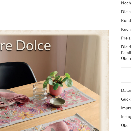
Noch
Die n
Kund
Küche
Preis
Die r
Famil
Über
Date
Guck 
Impr
Inst
Über