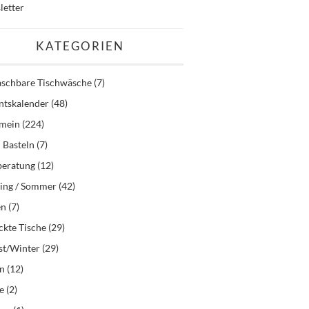
letter
KATEGORIEN
schbare Tischwäsche
(7)
ntskalender
(48)
emein
(224)
 Basteln
(7)
beratung
(12)
ling / Sommer
(42)
en
(7)
kte Tische
(29)
st/Winter
(29)
en
(12)
e
(2)