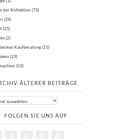
ges
(1)
n der Kollektion
(73)
rn
(26)
t
(21)
pte
(2)
hdecken Kaufberatung
(21)
hdeko
(23)
nachten
(53)
RCHIV ÄLTERER BEITRÄGE
v
er
äge
FOLGEN SIE UNS AUF