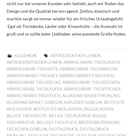
nicht nur bei unseren Kunden sehr beliebt, auch wir finden das
Design und die Qualität hervorragend. Zeitlos, klassisch und
maritim sorgt sie immer wieder für ein frisches Urlaubsgefühl.
Egal ob Tischdecke, Läufer oder Kissenhülle – die Auswahl ist
groß und so sollte jeder Liebhaber seine passende Größe finden.
ALLGEMEIN
ABTROCKENTUCH LEINEN
,
ABTROCKENTÜCHER LEINEN
,
ABWASCHBARE TISCHLÄUFER
,
ABWASCHBARE TISCHSETS
,
ABWASCHBARE TISCHWÄSCHE
,
ABWASCHBARES TISCHSET
,
ABWASCHBARES TISCHTUCH
,
ABWISCHBARE TISCHDECKE
,
ABWISCHBARE TISCHDECKEN
,
ABWISCHBARE TISCHLÄUFER
,
ABWISCHBARE TISCHTÜCHER
,
ABWISCHBARES TISCHTUCH
,
ALLROUND BASKET FRÜHLING
,
ALLROUND BASKET GOBELIN
,
AUFLEGER GOBELIN
,
BESTICKTE
WOLLKISSEN
,
BESTICKTES WOLLKISSEN
,
BILLIGE KISSEN
,
BILLIGE TISCHDECKE
,
BILLIGE TISCHLÄUFER
,
BILLIGE
TISCHWÄSCHE
,
BILLIGES TISCHTUCH
,
BROTKORB FRÜHLING
,
DECKCHEN GOBELIN
,
DIGITALDRUCK
,
DIGITALDRUCK
FRÜHLING
,
FESTLICHE TISCHDECKE
,
FESTLICHE TISCHDECKEN
,