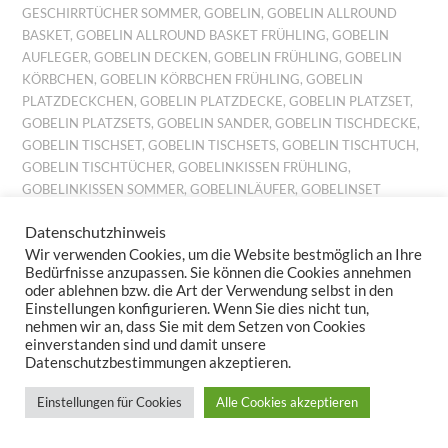
GESCHIRRTÜCHER SOMMER
,
GOBELIN
,
GOBELIN ALLROUND
BASKET
,
GOBELIN ALLROUND BASKET FRÜHLING
,
GOBELIN
AUFLEGER
,
GOBELIN DECKEN
,
GOBELIN FRÜHLING
,
GOBELIN
KÖRBCHEN
,
GOBELIN KÖRBCHEN FRÜHLING
,
GOBELIN
PLATZDECKCHEN
,
GOBELIN PLATZDECKE
,
GOBELIN PLATZSET
,
GOBELIN PLATZSETS
,
GOBELIN SANDER
,
GOBELIN TISCHDECKE
,
GOBELIN TISCHSET
,
GOBELIN TISCHSETS
,
GOBELIN TISCHTUCH
,
GOBELIN TISCHTÜCHER
,
GOBELINKISSEN FRÜHLING
,
GOBELINKISSEN SOMMER
,
GOBELINLÄUFER
,
GOBELINSET
FRÜHLING
,
GOBELINSET SOMMER
,
GOBELINSETS SOMMER
,
Datenschutzhinweis
GOBELINTISCHLÄUFER
,
GOBELINTISCHSET FRÜHLING
,
Wir verwenden Cookies, um die Website bestmöglich an Ihre
GOBELINTISCHSETS FRÜHLING
,
JACQUARD DECKCHEN
,
Bedürfnisse anzupassen. Sie können die Cookies annehmen
JACQUARD FRÜHLING
,
JACQUARD FRÜHLINGSMOTIV
,
oder ablehnen bzw. die Art der Verwendung selbst in den
JACQUARD KISSEN
,
JACQUARD KISSENBEZUG
,
JACQUARD
Einstellungen konfigurieren. Wenn Sie dies nicht tun,
KISSENBEZÜGE
,
JACQUARD MITTELDECKE
,
JACQUARD
nehmen wir an, dass Sie mit dem Setzen von Cookies
MITTELDECKEN
,
JACQUARD PLATZDECKCHEN
,
JACQUARD
einverstanden sind und damit unsere
Datenschutzbestimmungen akzeptieren.
TISCHBAND
,
JACQUARD TISCHDECKE
,
JACQUARD
TISCHDECKEN
,
JACQUARD TISCHLÄUFER
,
JACQUARD TISCHSET
,
Einstellungen für Cookies
Alle Cookies akzeptieren
JACQUARD TISCHSETS
,
KISSEN BILLIG
,
KISSEN FRÜHLING
,
KISSEN GARTEN
,
KISSEN LEINEN
,
KISSEN PREISWERT
,
KISSEN