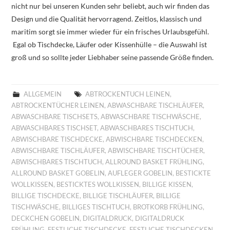
nicht nur bei unseren Kunden sehr beliebt, auch wir finden das
Design und die Qualität hervorragend. Zeitlos, klassisch und
maritim sorgt sie immer wieder für ein frisches Urlaubsgefühl.
Egal ob Tischdecke, Läufer oder Kissenhülle – die Auswahl ist
groß und so sollte jeder Liebhaber seine passende Größe finden.
ALLGEMEIN
ABTROCKENTUCH LEINEN
,
ABTROCKENTÜCHER LEINEN
,
ABWASCHBARE TISCHLÄUFER
,
ABWASCHBARE TISCHSETS
,
ABWASCHBARE TISCHWÄSCHE
,
ABWASCHBARES TISCHSET
,
ABWASCHBARES TISCHTUCH
,
ABWISCHBARE TISCHDECKE
,
ABWISCHBARE TISCHDECKEN
,
ABWISCHBARE TISCHLÄUFER
,
ABWISCHBARE TISCHTÜCHER
,
ABWISCHBARES TISCHTUCH
,
ALLROUND BASKET FRÜHLING
,
ALLROUND BASKET GOBELIN
,
AUFLEGER GOBELIN
,
BESTICKTE
WOLLKISSEN
,
BESTICKTES WOLLKISSEN
,
BILLIGE KISSEN
,
BILLIGE TISCHDECKE
,
BILLIGE TISCHLÄUFER
,
BILLIGE
TISCHWÄSCHE
,
BILLIGES TISCHTUCH
,
BROTKORB FRÜHLING
,
DECKCHEN GOBELIN
,
DIGITALDRUCK
,
DIGITALDRUCK
FRÜHLING
,
FESTLICHE TISCHDECKE
,
FESTLICHE TISCHDECKEN
,