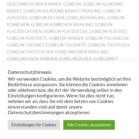
GESCHIRRTÜCHER SOMMER
,
GOBELIN
,
GOBELIN ALLROUND
BASKET
,
GOBELIN ALLROUND BASKET FRÜHLING
,
GOBELIN
AUFLEGER
,
GOBELIN DECKEN
,
GOBELIN FRÜHLING
,
GOBELIN
KÖRBCHEN
,
GOBELIN KÖRBCHEN FRÜHLING
,
GOBELIN
PLATZDECKCHEN
,
GOBELIN PLATZDECKE
,
GOBELIN PLATZSET
,
GOBELIN PLATZSETS
,
GOBELIN SANDER
,
GOBELIN TISCHDECKE
,
GOBELIN TISCHSET
,
GOBELIN TISCHSETS
,
GOBELIN TISCHTUCH
,
GOBELIN TISCHTÜCHER
,
GOBELINKISSEN FRÜHLING
,
GOBELINKISSEN SOMMER
,
GOBELINLÄUFER
,
GOBELINSET
FRÜHLING
,
GOBELINSET SOMMER
,
GOBELINSETS SOMMER
,
Datenschutzhinweis
GOBELINTISCHLÄUFER
,
GOBELINTISCHSET FRÜHLING
,
Wir verwenden Cookies, um die Website bestmöglich an Ihre
GOBELINTISCHSETS FRÜHLING
,
JACQUARD DECKCHEN
,
Bedürfnisse anzupassen. Sie können die Cookies annehmen
JACQUARD FRÜHLING
,
JACQUARD FRÜHLINGSMOTIV
,
oder ablehnen bzw. die Art der Verwendung selbst in den
JACQUARD KISSEN
,
JACQUARD KISSENBEZUG
,
JACQUARD
Einstellungen konfigurieren. Wenn Sie dies nicht tun,
KISSENBEZÜGE
,
JACQUARD MITTELDECKE
,
JACQUARD
nehmen wir an, dass Sie mit dem Setzen von Cookies
MITTELDECKEN
,
JACQUARD PLATZDECKCHEN
,
JACQUARD
einverstanden sind und damit unsere
Datenschutzbestimmungen akzeptieren.
TISCHBAND
,
JACQUARD TISCHDECKE
,
JACQUARD
TISCHDECKEN
,
JACQUARD TISCHLÄUFER
,
JACQUARD TISCHSET
,
Einstellungen für Cookies
Alle Cookies akzeptieren
JACQUARD TISCHSETS
,
KISSEN BILLIG
,
KISSEN FRÜHLING
,
KISSEN GARTEN
,
KISSEN LEINEN
,
KISSEN PREISWERT
,
KISSEN