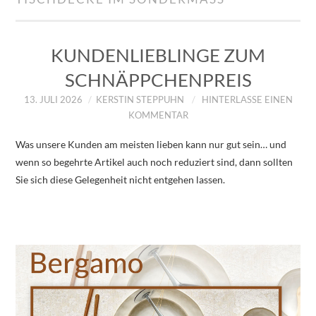
IMPRESSUM
ÜBER UNS
KUNDENLIEBLINGE ZUM
SCHNÄPPCHENPREIS
ZUM SHOP
13. JULI 2026
KERSTIN STEPPUHN
HINTERLASSE EINEN
KOMMENTAR
DATENSCHUTZERKLÄRUNG
Was unsere Kunden am meisten lieben kann nur gut sein… und
wenn so begehrte Artikel auch noch reduziert sind, dann sollten
Sie sich diese Gelegenheit nicht entgehen lassen.