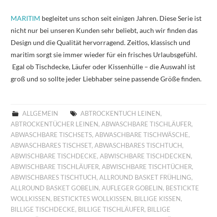
MARITIM
begleitet uns schon seit einigen Jahren. Diese Serie ist
nicht nur bei unseren Kunden sehr beliebt, auch wir finden das
Design und die Qualität hervorragend. Zeitlos, klassisch und
maritim sorgt sie immer wieder für ein frisches Urlaubsgefühl.
Egal ob Tischdecke, Läufer oder Kissenhülle – die Auswahl ist
groß und so sollte jeder Liebhaber seine passende Größe finden.
ALLGEMEIN
ABTROCKENTUCH LEINEN
,
ABTROCKENTÜCHER LEINEN
,
ABWASCHBARE TISCHLÄUFER
,
ABWASCHBARE TISCHSETS
,
ABWASCHBARE TISCHWÄSCHE
,
ABWASCHBARES TISCHSET
,
ABWASCHBARES TISCHTUCH
,
ABWISCHBARE TISCHDECKE
,
ABWISCHBARE TISCHDECKEN
,
ABWISCHBARE TISCHLÄUFER
,
ABWISCHBARE TISCHTÜCHER
,
ABWISCHBARES TISCHTUCH
,
ALLROUND BASKET FRÜHLING
,
ALLROUND BASKET GOBELIN
,
AUFLEGER GOBELIN
,
BESTICKTE
WOLLKISSEN
,
BESTICKTES WOLLKISSEN
,
BILLIGE KISSEN
,
BILLIGE TISCHDECKE
,
BILLIGE TISCHLÄUFER
,
BILLIGE