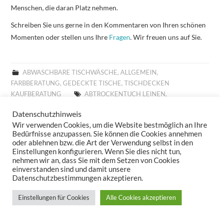
Menschen, die daran Platz nehmen.
Schreiben Sie uns gerne in den Kommentaren von Ihren schönen
Momenten oder stellen uns Ihre
Fragen
. Wir freuen uns auf Sie.
ABWASCHBARE TISCHWÄSCHE
,
ALLGEMEIN
,
FARBBERATUNG
,
GEDECKTE TISCHE
,
TISCHDECKEN
KAUFBERATUNG
ABTROCKENTUCH LEINEN
,
ABTROCKENTUCH SANDER
,
ABTROCKENTÜCHER LEINEN
,
Datenschutzhinweis
ABTROCKENTÜCHER SANDER
,
ABWASCHBARE TISCHLÄUFER
,
Wir verwenden Cookies, um die Website bestmöglich an Ihre
ABWASCHBARE TISCHSETS
,
ABWASCHBARE TISCHWÄSCHE
,
Bedürfnisse anzupassen. Sie können die Cookies annehmen
ABWASCHBARES TISCHSET
,
ABWASCHBARES TISCHTUCH
,
oder ablehnen bzw. die Art der Verwendung selbst in den
ABWASCHTUCH SANDER
,
ABWASCHTÜCHER SANDER
,
Einstellungen konfigurieren. Wenn Sie dies nicht tun,
ABWISCHBARE TISCHDECKE
,
ABWISCHBARE TISCHDECKEN
,
nehmen wir an, dass Sie mit dem Setzen von Cookies
einverstanden sind und damit unsere
ABWISCHBARE TISCHLÄUFER
,
ABWISCHBARE TISCHTÜCHER
,
Datenschutzbestimmungen akzeptieren.
ABWISCHBARES TISCHTUCH
,
ALLROUND BASKET FRÜHLING
,
ALLROUND BASKET GOBELIN
,
ALLROUND BASKET
Einstellungen für Cookies
Alle Cookies akzeptieren
WEIHNACHTEN
,
ALLTAGSTISCHDECKE
,
AUFLEGER GOBELIN
,
BESTICKTE WOLLKISSEN
,
BESTICKTES WOLLKISSEN
,
BILLIGE