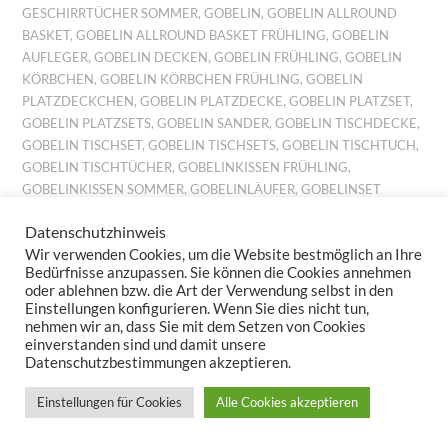
GESCHIRRTÜCHER SOMMER
,
GOBELIN
,
GOBELIN ALLROUND
BASKET
,
GOBELIN ALLROUND BASKET FRÜHLING
,
GOBELIN
AUFLEGER
,
GOBELIN DECKEN
,
GOBELIN FRÜHLING
,
GOBELIN
KÖRBCHEN
,
GOBELIN KÖRBCHEN FRÜHLING
,
GOBELIN
PLATZDECKCHEN
,
GOBELIN PLATZDECKE
,
GOBELIN PLATZSET
,
GOBELIN PLATZSETS
,
GOBELIN SANDER
,
GOBELIN TISCHDECKE
,
GOBELIN TISCHSET
,
GOBELIN TISCHSETS
,
GOBELIN TISCHTUCH
,
GOBELIN TISCHTÜCHER
,
GOBELINKISSEN FRÜHLING
,
GOBELINKISSEN SOMMER
,
GOBELINLÄUFER
,
GOBELINSET
FRÜHLING
,
GOBELINSET SOMMER
,
GOBELINSETS SOMMER
,
Datenschutzhinweis
GOBELINTISCHLÄUFER
,
GOBELINTISCHSET FRÜHLING
,
Wir verwenden Cookies, um die Website bestmöglich an Ihre
GOBELINTISCHSETS FRÜHLING
,
JACQUARD DECKCHEN
,
Bedürfnisse anzupassen. Sie können die Cookies annehmen
JACQUARD FRÜHLING
,
JACQUARD FRÜHLINGSMOTIV
,
oder ablehnen bzw. die Art der Verwendung selbst in den
JACQUARD KISSEN
,
JACQUARD KISSENBEZUG
,
JACQUARD
Einstellungen konfigurieren. Wenn Sie dies nicht tun,
KISSENBEZÜGE
,
JACQUARD MITTELDECKE
,
JACQUARD
nehmen wir an, dass Sie mit dem Setzen von Cookies
MITTELDECKEN
,
JACQUARD PLATZDECKCHEN
,
JACQUARD
einverstanden sind und damit unsere
Datenschutzbestimmungen akzeptieren.
TISCHBAND
,
JACQUARD TISCHDECKE
,
JACQUARD
TISCHDECKEN
,
JACQUARD TISCHLÄUFER
,
JACQUARD TISCHSET
,
Einstellungen für Cookies
Alle Cookies akzeptieren
JACQUARD TISCHSETS
,
KISSEN BILLIG
,
KISSEN FRÜHLING
,
KISSEN GARTEN
,
KISSEN LEINEN
,
KISSEN PREISWERT
,
KISSEN