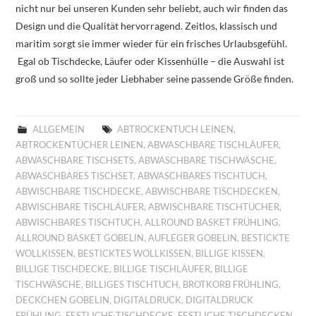
nicht nur bei unseren Kunden sehr beliebt, auch wir finden das
Design und die Qualität hervorragend. Zeitlos, klassisch und
maritim sorgt sie immer wieder für ein frisches Urlaubsgefühl.
Egal ob Tischdecke, Läufer oder Kissenhülle – die Auswahl ist
groß und so sollte jeder Liebhaber seine passende Größe finden.
ALLGEMEIN
ABTROCKENTUCH LEINEN
,
ABTROCKENTÜCHER LEINEN
,
ABWASCHBARE TISCHLÄUFER
,
ABWASCHBARE TISCHSETS
,
ABWASCHBARE TISCHWÄSCHE
,
ABWASCHBARES TISCHSET
,
ABWASCHBARES TISCHTUCH
,
ABWISCHBARE TISCHDECKE
,
ABWISCHBARE TISCHDECKEN
,
ABWISCHBARE TISCHLÄUFER
,
ABWISCHBARE TISCHTÜCHER
,
ABWISCHBARES TISCHTUCH
,
ALLROUND BASKET FRÜHLING
,
ALLROUND BASKET GOBELIN
,
AUFLEGER GOBELIN
,
BESTICKTE
WOLLKISSEN
,
BESTICKTES WOLLKISSEN
,
BILLIGE KISSEN
,
BILLIGE TISCHDECKE
,
BILLIGE TISCHLÄUFER
,
BILLIGE
TISCHWÄSCHE
,
BILLIGES TISCHTUCH
,
BROTKORB FRÜHLING
,
DECKCHEN GOBELIN
,
DIGITALDRUCK
,
DIGITALDRUCK
FRÜHLING
,
FESTLICHE TISCHDECKE
,
FESTLICHE TISCHDECKEN
,