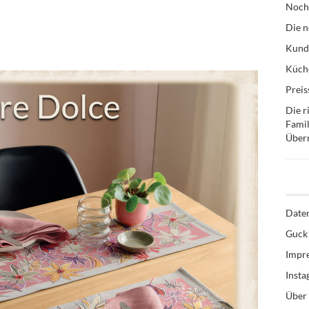
Noch
Die n
Kund
Küche
Preis
Die r
Famil
Über
Date
Guck 
Impr
Inst
Über