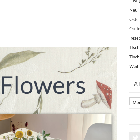
Lusti
Neu i
Oste
Outle
Reze
Tisc
Tisc
Weih
A
Archi
älter
Beitr