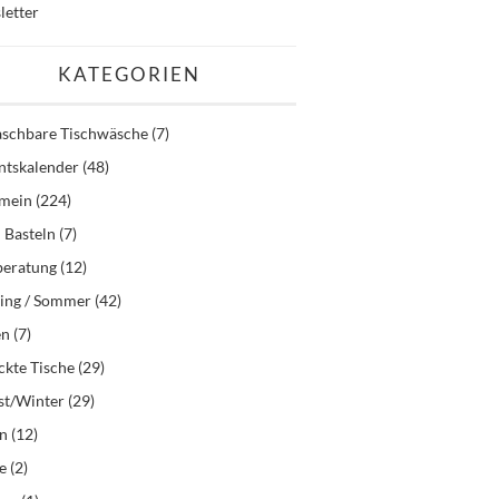
letter
KATEGORIEN
schbare Tischwäsche
(7)
ntskalender
(48)
emein
(224)
 Basteln
(7)
beratung
(12)
ling / Sommer
(42)
en
(7)
kte Tische
(29)
st/Winter
(29)
en
(12)
e
(2)