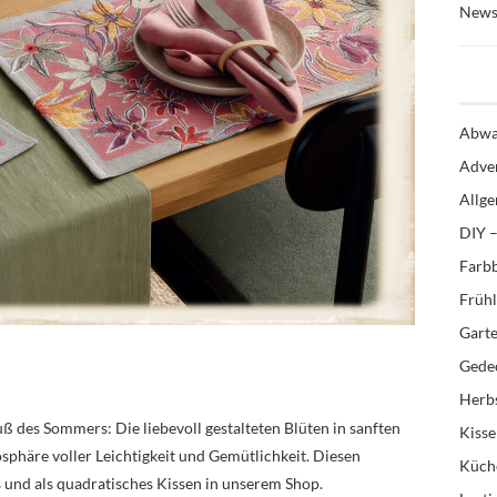
News
Abwa
Adve
Allg
DIY –
Farb
Früh
Gart
Gedec
Herb
uß des Sommers: Die liebevoll gestalteten Blüten in sanften
Kiss
phäre voller Leichtigkeit und Gemütlichkeit. Diesen
Küch
ts und als quadratisches Kissen in unserem Shop.