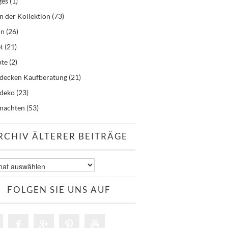
ges
(1)
n der Kollektion
(73)
rn
(26)
t
(21)
pte
(2)
hdecken Kaufberatung
(21)
hdeko
(23)
nachten
(53)
RCHIV ÄLTERER BEITRÄGE
v
er
äge
FOLGEN SIE UNS AUF