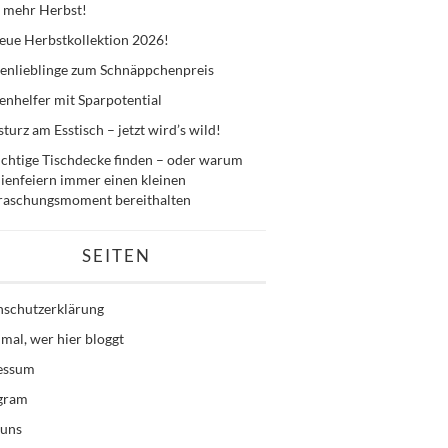
 mehr Herbst!
eue Herbstkollektion 2026!
enlieblinge zum Schnäppchenpreis
nhelfer mit Sparpotential
sturz am Esstisch – jetzt wird’s wild!
ichtige Tischdecke finden – oder warum
ienfeiern immer einen kleinen
raschungsmoment bereithalten
SEITEN
nschutzerklärung
mal, wer hier bloggt
essum
agram
 uns